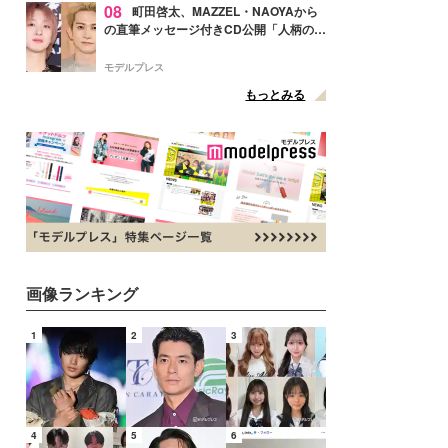
08
町田啓太、MAZZEL・NAOYAから
の直筆メッセージ付きCD公開「人柄の良
さがにじみ出てる」の声
モデルプレス
もっとみる
画像ランキング
1
2
3
4
5
6