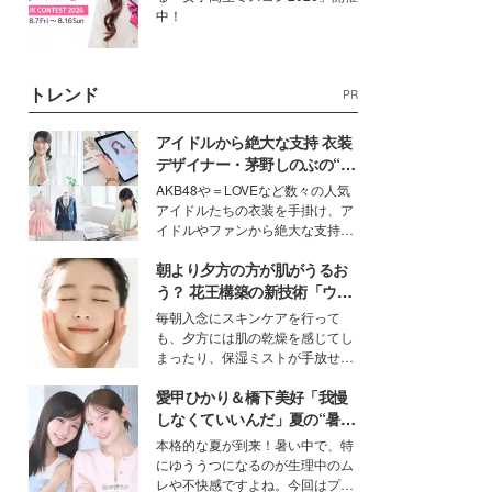
中！
トレンド
PR
アイドルから絶大な支持 衣装
デザイナー・茅野しのぶの“可
愛い”を作る美学＜「シチズン
AKB48や＝LOVEなど数々の人気
クロスシー」インタビュー＞
アイドルたちの衣装を手掛け、ア
イドルやファンから絶大な支持を
得る、株式会社オサレカンパニー
朝より夕方の方が肌がうるお
取締役兼クリエイティブディレク
ター・茅野しのぶ。一人ひとりの
う？ 花王構築の新技術「ウォ
個性に寄り添い、魅力を引き出す
ーターキャプチャリングスキ
毎朝入念にスキンケアを行って
衣装作りは、多くの女性たちに勇
ン（捕水肌）」がスキンケア
も、夕方には肌の乾燥を感じてし
気と自信を与え続けている。
の常識を変える予感
まったり、保湿ミストが手放せな
いという読者も多いのでは？そん
愛甲ひかり＆橋下美好「我慢
な美容の常識を大きく変える可能
性を秘めた、革新的な「Water
しなくていいんだ」夏の“暑さ
Capturing Skin（ウォーターキャ
対策”の新しい選択肢とは？
本格的な夏が到来！暑い中で、特
プチャリングスキン：捕水肌）」
にゆううつになるのが生理中のム
技術を、花王が構築した。
レや不快感ですよね。今回はプラ