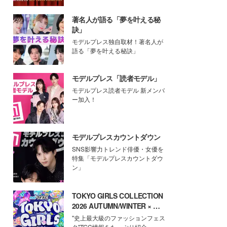
著名人が語る「夢を叶える秘
訣」
モデルプレス独自取材！著名人が
語る「夢を叶える秘訣」
モデルプレス「読者モデル」
モデルプレス読者モデル 新メンバ
ー加入！
モデルプレスカウントダウン
SNS影響力トレンド俳優・女優を
特集「モデルプレスカウントダウ
ン」
TOKYO GIRLS COLLECTION
2026 AUTUMN/WINTER × モ
デルプレス
"史上最大級のファッションフェス
タ"TGC情報をたっぷり紹介