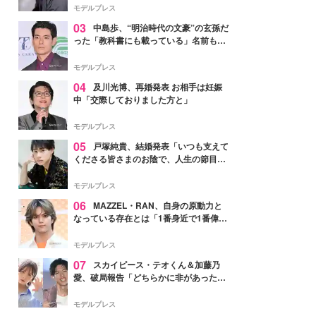
モデルプレス
03
中島歩、“明治時代の文豪”の玄孫だ
った「教科書にも載っている」名前も先
祖に由来
モデルプレス
04
及川光博、再婚発表 お相手は妊娠
中「交際しておりました方と」
モデルプレス
05
戸塚純貴、結婚発表「いつも支えて
くださる皆さまのお陰で、人生の節目を
迎えられること、心より感謝しておりま
す」【全文】
モデルプレス
06
MAZZEL・RAN、自身の原動力と
なっている存在とは「1番身近で1番偉大
な存在」
モデルプレス
07
スカイピース・テオくん＆加藤乃
愛、破局報告「どちらかに非があったわ
けではなく」2023年2月に交際発表
モデルプレス