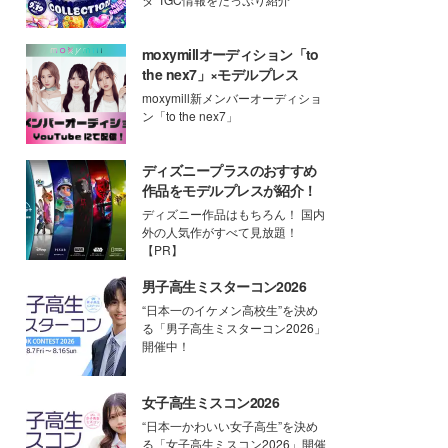
moxymillオーディション「to
the nex7」×モデルプレス
moxymill新メンバーオーディショ
ン「to the nex7」
ディズニープラスのおすすめ
作品をモデルプレスが紹介！
ディズニー作品はもちろん！ 国内
外の人気作がすべて見放題！
【PR】
男子高生ミスターコン2026
“日本一のイケメン高校生”を決め
る「男子高生ミスターコン2026」
開催中！
女子高生ミスコン2026
“日本一かわいい女子高生”を決め
る「女子高生ミスコン2026」開催