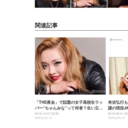
関連記事
「THE夜会」で話題の女子高校生ラッ
有吉弘行
パー“ちゃんみな”って何者？生い立
謎の現役J
ち・ラップの原点・将来の夢…半生を
井・有吉T
2016.10.27 22:55
2016.09.01 23
モデルプレス
モデルプレス
語る モデルプレスインタビュー
フィール＞