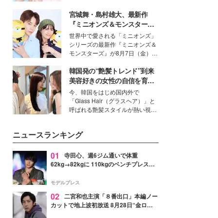
イベートでも仲良しで旅行好きな
宮城舞・島村雄大、最新作
モデル・愛甲ひかりさんと橋下美
好さんを迎えて本音で女子会トー
『ミニオンズ＆モンスター
ク。猛暑のお出かけを快適に過ご
ズ』の魅力熱弁 ハチャメチャ
世界中で愛される「ミニオンズ」
すヒントや、2人が感動した夏の
だけじゃない“友情と絆”に感
シリーズの最新作『ミニオンズ＆
生理の新常識にも迫りました。
動
モンスターズ』が8月7日（金）に
公開。モデルプレスでは、“大のミ
韓国発の“艶髪トレンド”到来
ニオン好き”という共通点を持つモ
デルの宮城舞と島村雄大の特別対
美容好きの女性の自信を育む
談をお届け！それぞれの視点か
「ヘアケア事情」って？
今、韓国をはじめ国内外で
ら、今作ならではの魅力や予想外
「Glass Hair（グラスヘア）」と
の感動をもたらす奥深いストーリ
呼ばれる艶髪スタイルが熱い視線
ーについて熱く語り合ってもらっ
を集めています。メイクやファッ
た。
ションの完成度を高めるベースと
ニュースランキング
して、“髪そのものの美しさ”に改
めて注目する人が増えている様
子。今回は、そんな憧れの艶やか
01
寺田心、週6ジム通いで体重
な髪を日常で叶える、美容好きの
62kg→82kgに 110kgのベンチプレス持
女性たちのヘアケア事情を紹介し
ち上げる姿披露「胸板の厚みすごい」
ます。
「かっこいい」と反響
モデルプレス
02
二宮和也主演「８番出口」本編ノー
カットで地上波初放送 8月28日“金ロ
ー”枠