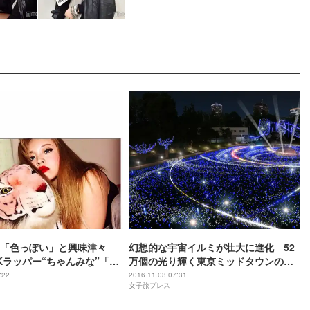
も「色っぽい」と興味津々
幻想的な宇宙イルミが壮大に進化 52
Kラッパー“ちゃんみな”「櫻
万個の光り輝く東京ミッドタウンのク
HE夜会」出演で話題＜プロ
リスマス
:22
2016.11.03 07:31
女子旅プレス