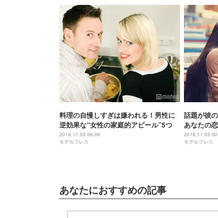
料理の自慢しすぎは嫌われる！男性に
話題が彼の
逆効果な“女性の家庭的アピール”5つ
あなたの恋
ック
2016.11.03 06:00
2016.11.03 00
モデルプレス
モデルプレス
あなたにおすすめの記事