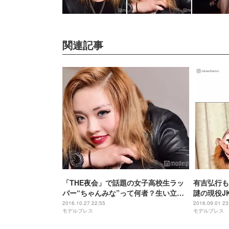
関連記事
「THE夜会」で話題の女子高校生ラッ
有吉弘行
パー“ちゃんみな”って何者？生い立
謎の現役J
ち・ラップの原点・将来の夢…半生を
井・有吉T
2016.10.27 22:55
2016.09.01 23
モデルプレス
モデルプレス
語る モデルプレスインタビュー
フィール＞