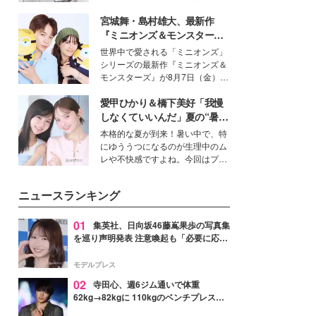
得る、株式会社オサレカンパニー
宮城舞・島村雄大、最新作
取締役兼クリエイティブディレク
ター・茅野しのぶ。一人ひとりの
『ミニオンズ＆モンスター
個性に寄り添い、魅力を引き出す
ズ』の魅力熱弁 ハチャメチャ
世界中で愛される「ミニオンズ」
衣装作りは、多くの女性たちに勇
だけじゃない“友情と絆”に感
シリーズの最新作『ミニオンズ＆
気と自信を与え続けている。
動
モンスターズ』が8月7日（金）に
公開。モデルプレスでは、“大のミ
愛甲ひかり＆橋下美好「我慢
ニオン好き”という共通点を持つモ
デルの宮城舞と島村雄大の特別対
しなくていいんだ」夏の“暑さ
談をお届け！それぞれの視点か
対策”の新しい選択肢とは？
本格的な夏が到来！暑い中で、特
ら、今作ならではの魅力や予想外
にゆううつになるのが生理中のム
の感動をもたらす奥深いストーリ
レや不快感ですよね。今回はプラ
ーについて熱く語り合ってもらっ
イベートでも仲良しで旅行好きな
た。
モデル・愛甲ひかりさんと橋下美
ニュースランキング
好さんを迎えて本音で女子会トー
ク。猛暑のお出かけを快適に過ご
すヒントや、2人が感動した夏の
01
集英社、日向坂46藤嶌果歩の写真集
生理の新常識にも迫りました。
を巡り声明発表 注意喚起も「必要に応じ
て法的措置を含む対応を検討」
モデルプレス
02
寺田心、週6ジム通いで体重
62kg→82kgに 110kgのベンチプレス持
ち上げる姿披露「胸板の厚みすごい」