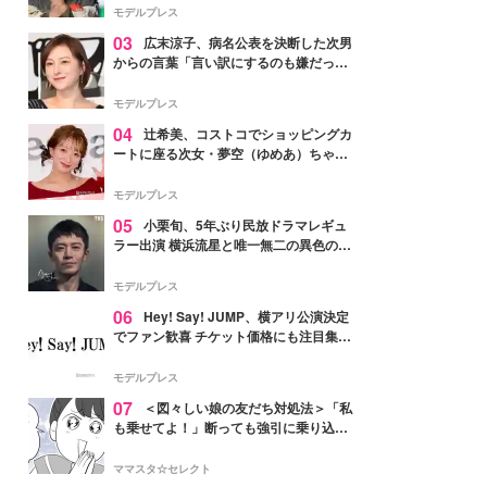
「かっこいい」と反響
モデルプレス
03
広末涼子、病名公表を決断した次男
からの言葉「言い訳にするのも嫌だっ
た」「言うべきか迷った」
モデルプレス
04
辻希美、コストコでショッピングカ
ートに座る次女・夢空（ゆめあ）ちゃん
の姿公開「乗りこなしてる感じが可愛す
ぎ」「成長を感じる」の声
モデルプレス
05
小栗旬、5年ぶり民放ドラマレギュ
ラー出演 横浜流星と唯一無二の異色のバ
ディで初共演【LOST10】
モデルプレス
06
Hey! Say! JUMP、横アリ公演決定
でファン歓喜 チケット価格にも注目集ま
る「激アツ」「平成に戻ったみたい」
モデルプレス
07
＜図々しい娘の友だち対処法＞「私
も乗せてよ！」断っても強引に乗り込ん
でくる友だち【第1話まんが】
ママスタ☆セレクト