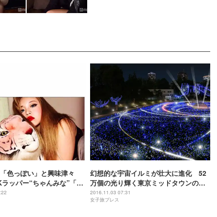
も「色っぽい」と興味津々
幻想的な宇宙イルミが壮大に進化 52
Kラッパー“ちゃんみな”「櫻
万個の光り輝く東京ミッドタウンのク
HE夜会」出演で話題＜プロ
リスマス
:22
2016.11.03 07:31
女子旅プレス