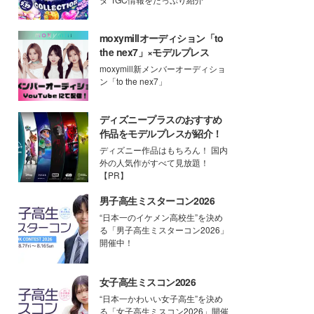
moxymillオーディション「to
the nex7」×モデルプレス
moxymill新メンバーオーディショ
ン「to the nex7」
ディズニープラスのおすすめ
作品をモデルプレスが紹介！
ディズニー作品はもちろん！ 国内
外の人気作がすべて見放題！
【PR】
男子高生ミスターコン2026
“日本一のイケメン高校生”を決め
る「男子高生ミスターコン2026」
開催中！
女子高生ミスコン2026
“日本一かわいい女子高生”を決め
る「女子高生ミスコン2026」開催