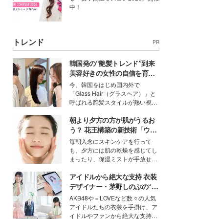
中！
トレンド
PR
韓国発の“艶髪トレンド”到来
美容好きの女性の自信を育む
「ヘアケア事情」って？
今、韓国をはじめ国内外で
「Glass Hair（グラスヘア）」と
呼ばれる艶髪スタイルが熱い視線
を集めています。メイクやファッ
朝より夕方の方が肌がうるお
ションの完成度を高めるベースと
して、“髪そのものの美しさ”に改
う？ 花王構築の新技術「ウォ
めて注目する人が増えている様
ーターキャプチャリングスキ
毎朝入念にスキンケアを行って
子。今回は、そんな憧れの艶やか
ン（捕水肌）」がスキンケア
も、夕方には肌の乾燥を感じてし
な髪を日常で叶える、美容好きの
の常識を変える予感
まったり、保湿ミストが手放せな
女性たちのヘアケア事情を紹介し
いという読者も多いのでは？そん
ます。
アイドルから絶大な支持 衣装
な美容の常識を大きく変える可能
性を秘めた、革新的な「Water
デザイナー・茅野しのぶの“可
Capturing Skin（ウォーターキャ
愛い”を作る美学＜「シチズン
AKB48や＝LOVEなど数々の人気
プチャリングスキン：捕水肌）」
クロスシー」インタビュー＞
アイドルたちの衣装を手掛け、ア
技術を、花王が構築した。
イドルやファンから絶大な支持を