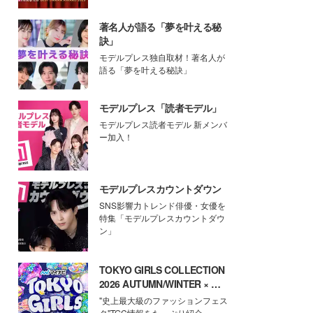
著名人が語る「夢を叶える秘
訣」
モデルプレス独自取材！著名人が
語る「夢を叶える秘訣」
モデルプレス「読者モデル」
モデルプレス読者モデル 新メンバ
ー加入！
モデルプレスカウントダウン
SNS影響力トレンド俳優・女優を
特集「モデルプレスカウントダウ
ン」
TOKYO GIRLS COLLECTION
2026 AUTUMN/WINTER × モ
デルプレス
"史上最大級のファッションフェス
タ"TGC情報をたっぷり紹介