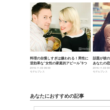
料理の自慢しすぎは嫌われる！男性に
話題が彼の
逆効果な“女性の家庭的アピール”5つ
あなたの恋
ック
2016.11.03 06:00
2016.11.03 00
モデルプレス
モデルプレス
あなたにおすすめの記事