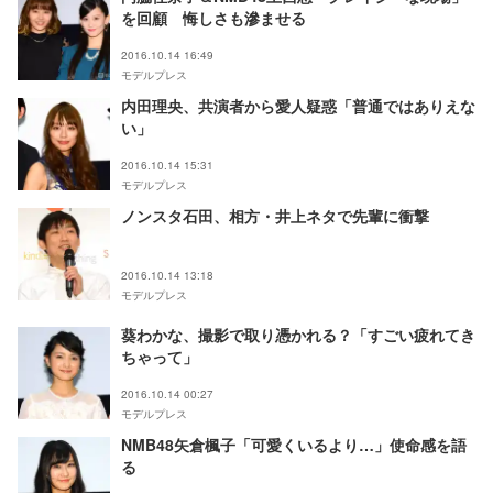
を回顧 悔しさも滲ませる
2016.10.14 16:49
モデルプレス
内田理央、共演者から愛人疑惑「普通ではありえな
い」
2016.10.14 15:31
モデルプレス
ノンスタ石田、相方・井上ネタで先輩に衝撃
2016.10.14 13:18
モデルプレス
葵わかな、撮影で取り憑かれる？「すごい疲れてき
ちゃって」
2016.10.14 00:27
モデルプレス
NMB48矢倉楓子「可愛くいるより…」使命感を語
る