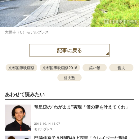
大覚寺（C）モデルプレス
記事に戻る
京都国際映画祭
京都国際映画祭2016
笑い飯
哲夫
哲夫塾
あわせて読みたい
竜星涼の“わがまま”実現「僕の夢を叶えてくれ」
2016.10.14 18:07
モデルプレス
門脇佳奈子＆NMB48上西恵「クレイジーな現場」