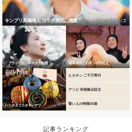
キンプリ高橋海人 コラボ実現に感激
「ブラッサム」ポスター公開
深澤 有田とのテンポ手応え
ヒカキン 二千万寄付
アソビ 米国拠点設立
賢い人の特徴20個
ハリポタコラボドーナツ
記事ランキング