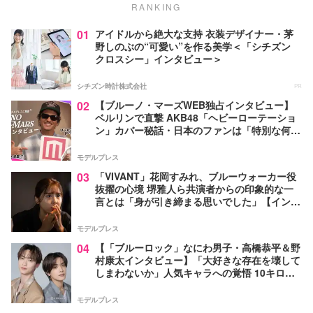
RANKING
01
アイドルから絶大な支持 衣装デザイナー・茅
野しのぶの“可愛い”を作る美学＜「シチズン
クロスシー」インタビュー＞
シチズン時計株式会社
PR
02
【ブルーノ・マーズWEB独占インタビュー】
ベルリンで直撃 AKB48「ヘビーローテーショ
ン」カバー秘話・日本のファンは「特別な何か
がある」…来日公演への期待語る
モデルプレス
03
「VIVANT」花岡すみれ、ブルーウォーカー役
抜擢の心境 堺雅人ら共演者からの印象的な一
言とは「身が引き締まる思いでした」【インタ
ビュー】
モデルプレス
04
【「ブルーロック」なにわ男子・高橋恭平＆野
村康太インタビュー】「大好きな存在を壊して
しまわないか」人気キャラへの覚悟 10キロ増
量の肉体改造秘話
モデルプレス