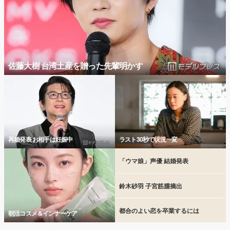
佐藤大樹 台湾土産を贈った先輩明かす
再婚発表 お相手は妊娠中
ラスト30秒で状況一変
「ウマ娘」声優 結婚発表
鈴木砂羽 子宮筋腫摘出
都合のよい恋を卒業するには
朝活コスメ＆インナーケア