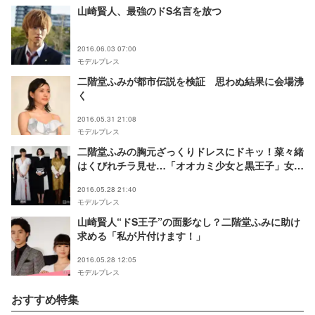
山崎賢人、最強のドS名言を放つ
2016.06.03 07:00
モデルプレス
二階堂ふみが都市伝説を検証 思わぬ結果に会場沸
く
2016.05.31 21:08
モデルプレス
二階堂ふみの胸元ざっくりドレスにドキッ！菜々緒
はくびれチラ見せ…「オオカミ少女と黒王子」女性
陣のドレスアップスタイルが個性的で可愛い
2016.05.28 21:40
モデルプレス
山崎賢人“ドS王子”の面影なし？二階堂ふみに助け
求める「私が片付けます！」
2016.05.28 12:05
モデルプレス
おすすめ特集