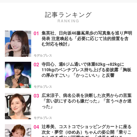
記事ランキング
RANKING
01
集英社、日向坂46藤嶌果歩の写真集を巡り声明
発表 注意喚起も「必要に応じて法的措置を含
む対応を検討」
モデルプレス
02
寺田心、週6ジム通いで体重62kg→82kgに
110kgのベンチプレス持ち上げる姿披露「胸板
の厚みすごい」「かっこいい」と反響
モデルプレス
03
広末涼子、病名公表を決断した次男からの言葉
「言い訳にするのも嫌だった」「言うべきか迷
った」
モデルプレス
04
辻希美、コストコでショッピングカートに座る
次女・夢空（ゆめあ）ちゃんの姿公開「乗りこ