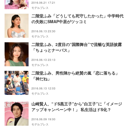
2016.06.21 17:21
モデルプレス
二階堂ふみ「どうしても死守したかった」中学時代
の失敗にSMAP中居がツッコミ
2016.06.13 23:30
モデルプレス
二階堂ふみ、2度目の“国際舞台”で流暢な英語披露
「ちょっとナーバス」
2016.06.13 23:13
モデルプレス
二階堂ふみ、男性陣から絶賛の嵐「恋に落ちる」
「神だね」
2016.06.13 12:03
モデルプレス
山崎賢人、“ドS黒王子”から“白王子”に「イメージ
アップキャンペーン中！」 私生活はドS化？
2016.06.09 19:00
モデルプレス