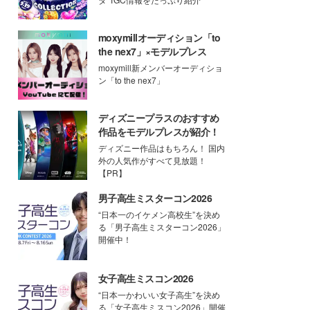
moxymillオーディション「to
the nex7」×モデルプレス
moxymill新メンバーオーディショ
ン「to the nex7」
ディズニープラスのおすすめ
作品をモデルプレスが紹介！
ディズニー作品はもちろん！ 国内
外の人気作がすべて見放題！
【PR】
男子高生ミスターコン2026
“日本一のイケメン高校生”を決め
る「男子高生ミスターコン2026」
開催中！
女子高生ミスコン2026
“日本一かわいい女子高生”を決め
る「女子高生ミスコン2026」開催