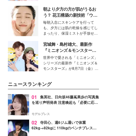
女性たちのヘアケア事情を紹介し
イベートでも仲良しで旅行好きな
ます。
朝より夕方の方が肌がうるお
モデル・愛甲ひかりさんと橋下美
好さんを迎えて本音で女子会トー
う？ 花王構築の新技術「ウォ
ク。猛暑のお出かけを快適に過ご
ーターキャプチャリングスキ
毎朝入念にスキンケアを行って
すヒントや、2人が感動した夏の
ン（捕水肌）」がスキンケア
も、夕方には肌の乾燥を感じてし
生理の新常識にも迫りました。
の常識を変える予感
まったり、保湿ミストが手放せな
いという読者も多いのでは？そん
宮城舞・島村雄大、最新作
な美容の常識を大きく変える可能
性を秘めた、革新的な「Water
『ミニオンズ＆モンスター
Capturing Skin（ウォーターキャ
ズ』の魅力熱弁 ハチャメチャ
世界中で愛される「ミニオンズ」
プチャリングスキン：捕水肌）」
だけじゃない“友情と絆”に感
シリーズの最新作『ミニオンズ＆
技術を、花王が構築した。
動
モンスターズ』が8月7日（金）に
公開。モデルプレスでは、“大のミ
ニオン好き”という共通点を持つモ
ニュースランキング
デルの宮城舞と島村雄大の特別対
談をお届け！それぞれの視点か
ら、今作ならではの魅力や予想外
01
集英社、日向坂46藤嶌果歩の写真集
の感動をもたらす奥深いストーリ
を巡り声明発表 注意喚起も「必要に応じ
ーについて熱く語り合ってもらっ
て法的措置を含む対応を検討」
た。
モデルプレス
02
寺田心、週6ジム通いで体重
62kg→82kgに 110kgのベンチプレス持
ち上げる姿披露「胸板の厚みすごい」