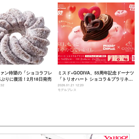
ァン待望の「ショコラフレ
ミスド×GODIVA、55周年記念ドーナツ
年ぶりに復活！2月18日発売
「トリオハート ショコラ＆プラリネ」
登場 ネットオーダー限定
:32
2026.01.21 12:20
モデルプレス