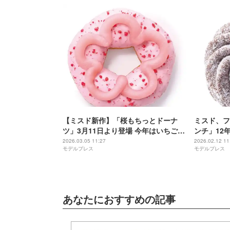
【ミスド新作】「桜もちっとドーナ
ミスド、フ
ツ」3月11日より登場 今年はいちごを
ンチ」12
纏った春爛漫な全4種
2026.03.05 11:27
2026.02.12 11
モデルプレス
モデルプレス
あなたにおすすめの記事