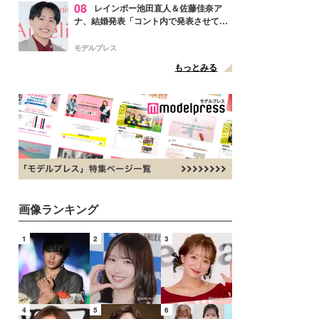
08
レインボー池田直人＆佐藤佳奈ア
ナ、結婚発表「コント内で発表させてい
ただきました」読売テレビ退社は生活拠
点変更のため
モデルプレス
もっとみる
画像ランキング
1
2
3
4
5
6