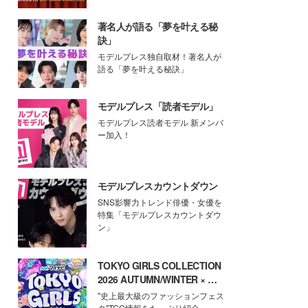
著名人が語る「夢を叶える秘
訣」
モデルプレス独自取材！著名人が
語る「夢を叶える秘訣」
モデルプレス「読者モデル」
モデルプレス読者モデル 新メンバ
ー加入！
モデルプレスカウントダウン
SNS影響力トレンド俳優・女優を
特集「モデルプレスカウントダウ
ン」
TOKYO GIRLS COLLECTION
2026 AUTUMN/WINTER × モ
デルプレス
"史上最大級のファッションフェス
タ"TGC情報をたっぷり紹介