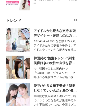
中！
トレンド
PR
アイドルから絶大な支持 衣装
デザイナー・茅野しのぶの“可
愛い”を作る美学＜「シチズン
AKB48や＝LOVEなど数々の人気
クロスシー」インタビュー＞
アイドルたちの衣装を手掛け、ア
イドルやファンから絶大な支持を
得る、株式会社オサレカンパニー
韓国発の“艶髪トレンド”到来
取締役兼クリエイティブディレク
ター・茅野しのぶ。一人ひとりの
美容好きの女性の自信を育む
個性に寄り添い、魅力を引き出す
「ヘアケア事情」って？
今、韓国をはじめ国内外で
衣装作りは、多くの女性たちに勇
「Glass Hair（グラスヘア）」と
気と自信を与え続けている。
呼ばれる艶髪スタイルが熱い視線
を集めています。メイクやファッ
愛甲ひかり＆橋下美好「我慢
ションの完成度を高めるベースと
して、“髪そのものの美しさ”に改
しなくていいんだ」夏の“暑さ
めて注目する人が増えている様
対策”の新しい選択肢とは？
本格的な夏が到来！暑い中で、特
子。今回は、そんな憧れの艶やか
にゆううつになるのが生理中のム
な髪を日常で叶える、美容好きの
レや不快感ですよね。今回はプラ