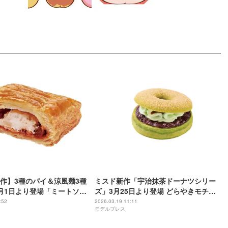
作】3種のパイ＆涼風麺3種
ミスド新作「宇治抹茶ドーナツシリー
月1日より登場「ミートソー
ズ」3月25日より登場 どらやきモチー
ュポテトパイ」など春夏メ
フ2種＆ポン・デ・宇治抹茶生地3種
:52
2026.03.19 11:11
モデルプレス
り