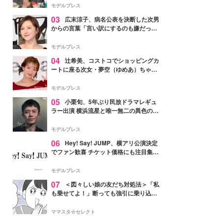
「かっこいい」と反響
モデルプレス
03
広末涼子、病名公表を決断した次男
からの言葉「言い訳にするのも嫌だっ
た」「言うべきか迷った」
モデルプレス
04
辻希美、コストコでショッピングカ
ートに座る次女・夢空（ゆめあ）ちゃん
の姿公開「乗りこなしてる感じが可愛す
ぎ」「成長を感じる」の声
モデルプレス
05
小栗旬、5年ぶり民放ドラマレギュ
ラー出演 横浜流星と唯一無二の異色のバ
ディで初共演【LOST10】
モデルプレス
06
Hey! Say! JUMP、横アリ公演決定
でファン歓喜 チケット価格にも注目集ま
る「激アツ」「平成に戻ったみたい」
モデルプレス
07
＜図々しい娘の友だち対処法＞「私
も乗せてよ！」断っても強引に乗り込ん
でくる友だち【第1話まんが】
ママスタ☆セレクト