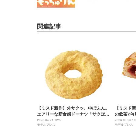
関連記事
【ミスド新作】外サクッ、中ぽふん。
【ミスド新
エアリーな新食感ドーナツ「サクぽふ
の飲茶が4
ん」4月27日より登場
スとマッシ
2026.04.21 12:58
2026.03.26 10
モデルプレス
モデルプレス
ニューずら