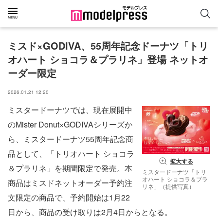
ミスド×GODIVA、55周年記念ドーナツ「トリ
オハート ショコラ＆プラリネ」登場 ネットオ
ーダー限定
2026.01.21 12:20
ミスタードーナツでは、現在展開中
のMister Donut×GODIVAシリーズか
ら、ミスタードーナツ55周年記念商
品として、「トリオハート ショコラ
拡大する
＆プラリネ」を期間限定で発売。本
ミスタードーナツ「トリ
オハート ショコラ＆プラ
商品はミスドネットオーダー予約注
リネ」（提供写真）
文限定の商品で、予約開始は1月22
日から、商品の受け取りは2月4日からとなる。