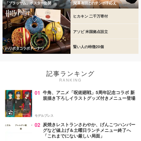
「ブラッサム」ポスター公開
深澤 有田とのテンポ手応え
ヒカキン 二千万寄付
アソビ 米国拠点設立
賢い人の特徴20個
ハリポタコラボドーナツ
記事ランキング
RANKING
01
牛角、アニメ「呪術廻戦」5周年記念コラボ 新
規描き下ろしイラストグッズ付きメニュー登場
モデルプレス
02
炭焼きレストランさわやか、げんこつハンバー
グなど値上げ＆土曜日ランチメニュー終了へ
「これまでにない厳しい局面」