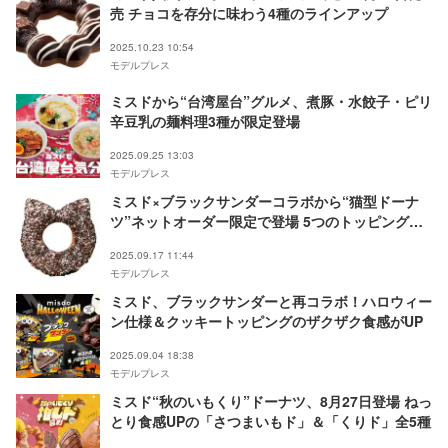
売 チョコを存分に味わう4種のラインアップ
2025.10.23 10:54
モデルプレス
ミスドから“台湾屋台”グルメ、煮豚・水餃子・ピリ
辛豆乳の麺料理3種が限定登場
2025.09.25 13:03
モデルプレス
ミスド×ブラックサンダーコラボから“猫型ドーナ
ツ”ネットオーダー限定で登場 5つのトッピングが
生むザクザク食感
2025.09.17 11:44
モデルプレス
ミスド、ブラックサンダーと再コラボ！ハロウィー
ン仕様＆クッキートッピングのザクザク食感がUP
2025.09.04 18:38
モデルプレス
ミスド“秋のいもくり”ドーナツ、8月27日登場 ねっ
とり食感UPの「さつまいもド」＆「くりド」全5種