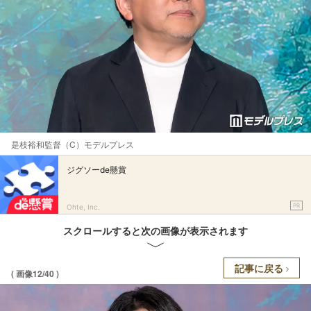
是枝裕和監督（C）モデルプレス
ジグソーde懸賞
PR
Ohte, Inc.
スクロールすると次の画像が表示されます
記事に戻る
( 画像12/40 )