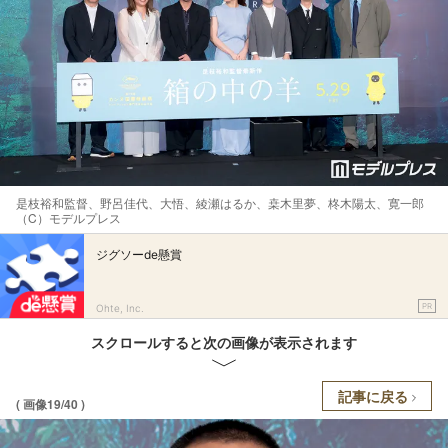
是枝裕和監督、野呂佳代、大悟、綾瀬はるか、桒木里夢、柊木陽太、寛一郎
（C）モデルプレス
ジグソーde懸賞
PR
Ohte, Inc.
スクロールすると次の画像が表示されます
記事に戻る
( 画像19/40 )