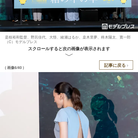
是枝裕和監督、野呂佳代、大悟、綾瀬はるか、桒木里夢、柊木陽太、寛一郎
（C）モデルプレス
スクロールすると次の画像が表示されます
記事に戻る
( 画像6/40 )