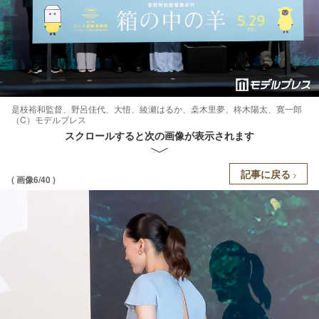
是枝裕和監督、野呂佳代、大悟、綾瀬はるか、桒木里夢、柊木陽太、寛一郎
（C）モデルプレス
スクロールすると次の画像が表示されます
記事に戻る
( 画像6/40 )