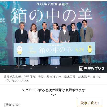
是枝裕和監督、野呂佳代、大悟、綾瀬はるか、桒木里夢、柊木陽太、寛一郎
（C）モデルプレス
スクロールすると次の画像が表示されます
記事に戻る
( 画像19/40 )