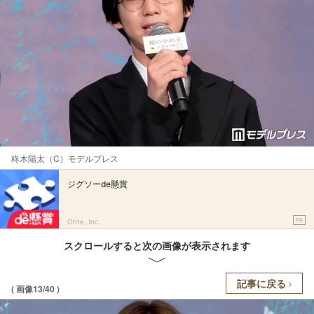
柊木陽太（C）モデルプレス
ジグソーde懸賞
PR
Ohte, Inc.
スクロールすると次の画像が表示されます
記事に戻る
( 画像13/40 )