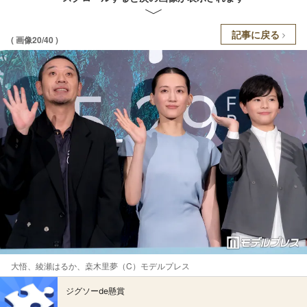
記事に戻る
( 画像20/40 )
大悟、綾瀬はるか、桒木里夢（C）モデルプレス
ジグソーde懸賞