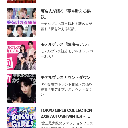
著名人が語る「夢を叶える秘
訣」
モデルプレス独自取材！著名人が
語る「夢を叶える秘訣」
モデルプレス「読者モデル」
モデルプレス読者モデル 新メンバ
ー加入！
モデルプレスカウントダウン
SNS影響力トレンド俳優・女優を
特集「モデルプレスカウントダウ
ン」
TOKYO GIRLS COLLECTION
2026 AUTUMN/WINTER × モ
デルプレス
"史上最大級のファッションフェス
タ"TGC情報をたっぷり紹介