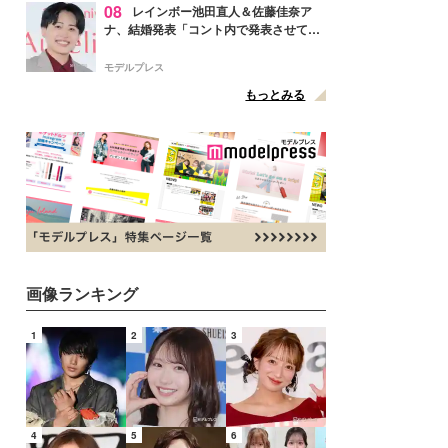
08
レインボー池田直人＆佐藤佳奈ア
ナ、結婚発表「コント内で発表させてい
ただきました」読売テレビ退社は生活拠
点変更のため
モデルプレス
もっとみる
画像ランキング
1
2
3
4
5
6