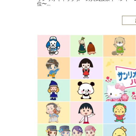
位〜...