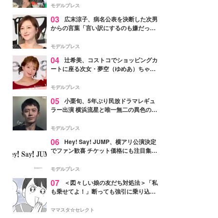
「かっこいい」と反響
モデルプレス
03
広末涼子、病名公表を決断した次男
からの言葉「言い訳にするのも嫌だっ
た」「言うべきか迷った」
モデルプレス
04
辻希美、コストコでショッピングカ
ートに座る次女・夢空（ゆめあ）ちゃん
の姿公開「乗りこなしてる感じが可愛す
ぎ」「成長を感じる」の声
モデルプレス
05
小栗旬、5年ぶり民放ドラマレギュ
ラー出演 横浜流星と唯一無二の異色のバ
ディで初共演【LOST10】
モデルプレス
06
Hey! Say! JUMP、横アリ公演決定
でファン歓喜 チケット価格にも注目集ま
る「激アツ」「平成に戻ったみたい」
モデルプレス
07
＜図々しい娘の友だち対処法＞「私
も乗せてよ！」断っても強引に乗り込ん
でくる友だち【第1話まんが】
ママスタ☆セレクト