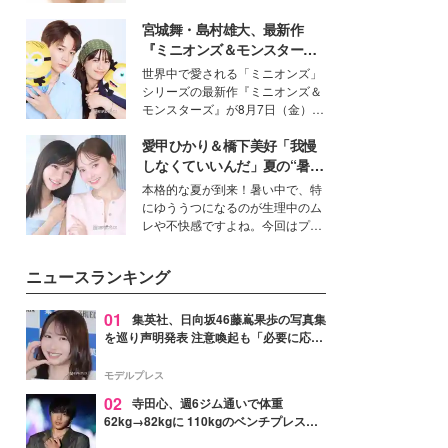
いという読者も多いのでは？そん
宮城舞・島村雄大、最新作
な美容の常識を大きく変える可能
性を秘めた、革新的な「Water
『ミニオンズ＆モンスター
Capturing Skin（ウォーターキャ
ズ』の魅力熱弁 ハチャメチャ
世界中で愛される「ミニオンズ」
プチャリングスキン：捕水肌）」
だけじゃない“友情と絆”に感
シリーズの最新作『ミニオンズ＆
技術を、花王が構築した。
動
モンスターズ』が8月7日（金）に
公開。モデルプレスでは、“大のミ
愛甲ひかり＆橋下美好「我慢
ニオン好き”という共通点を持つモ
デルの宮城舞と島村雄大の特別対
しなくていいんだ」夏の“暑さ
談をお届け！それぞれの視点か
対策”の新しい選択肢とは？
本格的な夏が到来！暑い中で、特
ら、今作ならではの魅力や予想外
にゆううつになるのが生理中のム
の感動をもたらす奥深いストーリ
レや不快感ですよね。今回はプラ
ーについて熱く語り合ってもらっ
イベートでも仲良しで旅行好きな
た。
モデル・愛甲ひかりさんと橋下美
ニュースランキング
好さんを迎えて本音で女子会トー
ク。猛暑のお出かけを快適に過ご
すヒントや、2人が感動した夏の
01
集英社、日向坂46藤嶌果歩の写真集
生理の新常識にも迫りました。
を巡り声明発表 注意喚起も「必要に応じ
て法的措置を含む対応を検討」
モデルプレス
02
寺田心、週6ジム通いで体重
62kg→82kgに 110kgのベンチプレス持
ち上げる姿披露「胸板の厚みすごい」