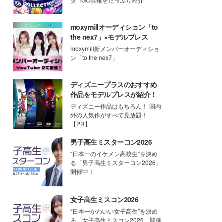
moxymillオーディション「to
the nex7」×モデルプレス
moxymill新メンバーオーディショ
ン「to the nex7」
ディズニープラスのおすすめ
作品をモデルプレスが紹介！
ディズニー作品はもちろん！ 国内
外の人気作がすべて見放題！
【PR】
男子高生ミスターコン2026
“日本一のイケメン高校生”を決め
る「男子高生ミスターコン2026」
開催中！
女子高生ミスコン2026
“日本一かわいい女子高生”を決め
る「女子高生ミスコン2026」開催