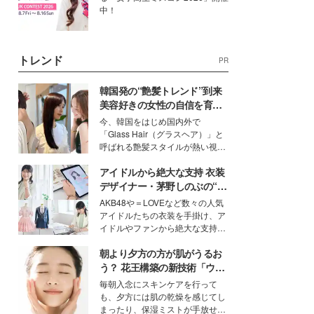
中！
トレンド
PR
韓国発の“艶髪トレンド”到来
美容好きの女性の自信を育む
「ヘアケア事情」って？
今、韓国をはじめ国内外で
「Glass Hair（グラスヘア）」と
呼ばれる艶髪スタイルが熱い視線
を集めています。メイクやファッ
アイドルから絶大な支持 衣装
ションの完成度を高めるベースと
して、“髪そのものの美しさ”に改
デザイナー・茅野しのぶの“可
めて注目する人が増えている様
愛い”を作る美学＜「シチズン
AKB48や＝LOVEなど数々の人気
子。今回は、そんな憧れの艶やか
クロスシー」インタビュー＞
アイドルたちの衣装を手掛け、ア
な髪を日常で叶える、美容好きの
イドルやファンから絶大な支持を
女性たちのヘアケア事情を紹介し
得る、株式会社オサレカンパニー
ます。
朝より夕方の方が肌がうるお
取締役兼クリエイティブディレク
ター・茅野しのぶ。一人ひとりの
う？ 花王構築の新技術「ウォ
個性に寄り添い、魅力を引き出す
ーターキャプチャリングスキ
毎朝入念にスキンケアを行って
衣装作りは、多くの女性たちに勇
ン（捕水肌）」がスキンケア
も、夕方には肌の乾燥を感じてし
気と自信を与え続けている。
の常識を変える予感
まったり、保湿ミストが手放せな