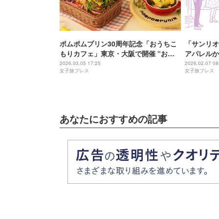
ポムポムプリン30周年記念「おうちこ
「サンリオ
もりカフェ」東京・大阪で開催 “おし
アパレルか
り”カレーやにこにこパンケーキ
ブランドス
2026.03.05 17:25
2026.02.07 08
女子旅プレス
女子旅プレス
あなたにおすすめの記事