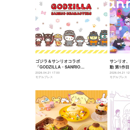
ゴジラ＆サンリオコラボ
サンリオ、
「GODZILLA・SANRIO
動 第1作
CHARACTERS」2026年サンリオキャ
ド」202
2026.04.21 17:00
2026.04.21 12
モデルプレス
モデルプレス
ラクター大賞パートナー部門にエント
リー決定