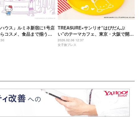
ハウス」ルミネ新宿に1号店
TREASURE×サンリオ“はぴだんぶ
らコスメ、食品まで揃う新
い”のテーマカフェ、東京・大阪で開催
トア
TEUMEをおもてなし
:30
2026.02.06 12:37
女子旅プレス