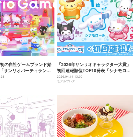
初の自社ゲームブランド始
「2026年サンリオキャラクター大賞」
目「サンリオパーティラン
初回速報順位TOP10発表「シナモロー
6年秋に世界同時公開
ル」が1位【一覧】
:28
2026.04.14 13:00
モデルプレス