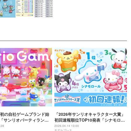
初の自社ゲームブランド始
「2026年サンリオキャラクター大賞」
目「サンリオパーティラン
初回速報順位TOP10発表「シナモロー
6年秋に世界同時公開
ル」が1位【一覧】
:28
2026.04.14 13:00
モデルプレス