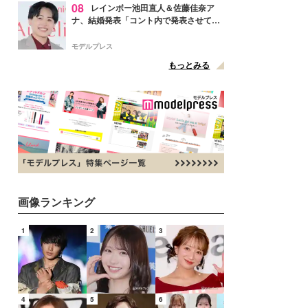
08
レインボー池田直人＆佐藤佳奈ア
ナ、結婚発表「コント内で発表させてい
ただきました」読売テレビ退社は生活拠
点変更のため
モデルプレス
もっとみる
画像ランキング
1
2
3
4
5
6