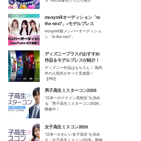
moxymillオーディション「to
the nex7」×モデルプレス
moxymill新メンバーオーディショ
ン「to the nex7」
ディズニープラスのおすすめ
作品をモデルプレスが紹介！
ディズニー作品はもちろん！ 国内
外の人気作がすべて見放題！
【PR】
男子高生ミスターコン2026
“日本一のイケメン高校生”を決め
る「男子高生ミスターコン2026」
開催中！
女子高生ミスコン2026
“日本一かわいい女子高生”を決め
る「女子高生ミスコン2026」開催