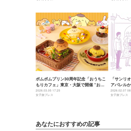
ラクター大賞パートナー部門にエント
リー決定
ポムポムプリン30周年記念「おうちこ
「サンリオ
もりカフェ」東京・大阪で開催 “おし
アパレルか
り”カレーやにこにこパンケーキ
ブランドス
2026.03.05 17:25
2026.02.07 08
女子旅プレス
女子旅プレス
あなたにおすすめの記事