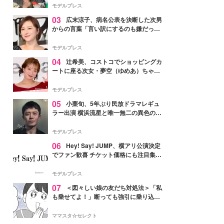
「かっこいい」と反響
モデルプレス
03
広末涼子、病名公表を決断した次男
からの言葉「言い訳にするのも嫌だっ
た」「言うべきか迷った」
モデルプレス
04
辻希美、コストコでショッピングカ
ートに座る次女・夢空（ゆめあ）ちゃん
の姿公開「乗りこなしてる感じが可愛す
ぎ」「成長を感じる」の声
モデルプレス
05
小栗旬、5年ぶり民放ドラマレギュ
ラー出演 横浜流星と唯一無二の異色のバ
ディで初共演【LOST10】
モデルプレス
06
Hey! Say! JUMP、横アリ公演決定
でファン歓喜 チケット価格にも注目集ま
る「激アツ」「平成に戻ったみたい」
モデルプレス
07
＜図々しい娘の友だち対処法＞「私
も乗せてよ！」断っても強引に乗り込ん
でくる友だち【第1話まんが】
ママスタ☆セレクト