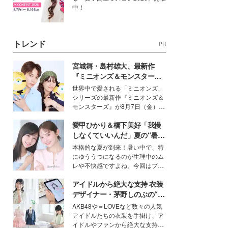
中！
トレンド
PR
宮城舞・島村雄大、最新作
『ミニオンズ＆モンスター
ズ』の魅力熱弁 ハチャメチャ
世界中で愛される「ミニオンズ」
だけじゃない“友情と絆”に感
シリーズの最新作『ミニオンズ＆
動
モンスターズ』が8月7日（金）に
公開。モデルプレスでは、“大のミ
愛甲ひかり＆橋下美好「我慢
ニオン好き”という共通点を持つモ
デルの宮城舞と島村雄大の特別対
しなくていいんだ」夏の“暑さ
談をお届け！それぞれの視点か
対策”の新しい選択肢とは？
本格的な夏が到来！暑い中で、特
ら、今作ならではの魅力や予想外
にゆううつになるのが生理中のム
の感動をもたらす奥深いストーリ
レや不快感ですよね。今回はプラ
ーについて熱く語り合ってもらっ
イベートでも仲良しで旅行好きな
た。
アイドルから絶大な支持 衣装
モデル・愛甲ひかりさんと橋下美
好さんを迎えて本音で女子会トー
デザイナー・茅野しのぶの“可
ク。猛暑のお出かけを快適に過ご
愛い”を作る美学＜「シチズン
AKB48や＝LOVEなど数々の人気
すヒントや、2人が感動した夏の
クロスシー」インタビュー＞
アイドルたちの衣装を手掛け、ア
生理の新常識にも迫りました。
イドルやファンから絶大な支持を