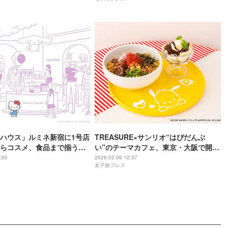
ハウス」ルミネ新宿に1号店
TREASURE×サンリオ“はぴだんぶ
らコスメ、食品まで揃う新
い”のテーマカフェ、東京・大阪で開催
トア
TEUMEをおもてなし
:30
2026.02.06 12:37
女子旅プレス