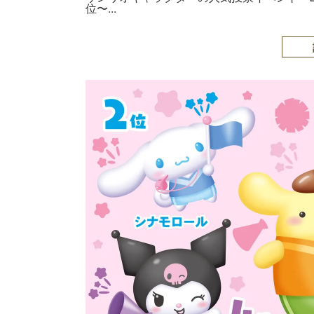
位〜...