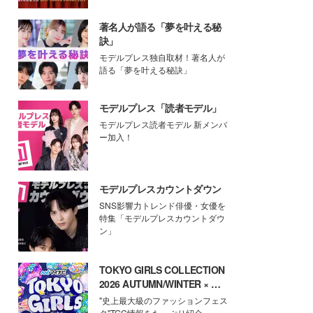
著名人が語る「夢を叶える秘
訣」
モデルプレス独自取材！著名人が
語る「夢を叶える秘訣」
モデルプレス「読者モデル」
モデルプレス読者モデル 新メンバ
ー加入！
モデルプレスカウントダウン
SNS影響力トレンド俳優・女優を
特集「モデルプレスカウントダウ
ン」
TOKYO GIRLS COLLECTION
2026 AUTUMN/WINTER × モ
デルプレス
"史上最大級のファッションフェス
タ"TGC情報をたっぷり紹介