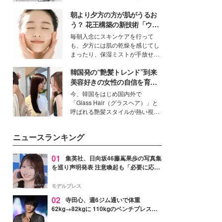
得る、株式会社オサレカンパニー
朝より夕方の方が肌がうるお
取締役兼クリエイティブディレク
ター・茅野しのぶ。一人ひとりの
う？ 花王構築の新技術「ウォ
個性に寄り添い、魅力を引き出す
ーターキャプチャリングスキ
毎朝入念にスキンケアを行って
衣装作りは、多くの女性たちに勇
ン（捕水肌）」がスキンケア
も、夕方には肌の乾燥を感じてし
気と自信を与え続けている。
の常識を変える予感
まったり、保湿ミストが手放せな
いという読者も多いのでは？そん
韓国発の“艶髪トレンド”到来
な美容の常識を大きく変える可能
性を秘めた、革新的な「Water
美容好きの女性の自信を育む
Capturing Skin（ウォーターキャ
「ヘアケア事情」って？
今、韓国をはじめ国内外で
プチャリングスキン：捕水肌）」
「Glass Hair（グラスヘア）」と
技術を、花王が構築した。
呼ばれる艶髪スタイルが熱い視線
を集めています。メイクやファッ
ションの完成度を高めるベースと
ニュースランキング
して、“髪そのものの美しさ”に改
めて注目する人が増えている様
子。今回は、そんな憧れの艶やか
01
集英社、日向坂46藤嶌果歩の写真集
な髪を日常で叶える、美容好きの
を巡り声明発表 注意喚起も「必要に応じ
女性たちのヘアケア事情を紹介し
て法的措置を含む対応を検討」
ます。
モデルプレス
02
寺田心、週6ジム通いで体重
62kg→82kgに 110kgのベンチプレス持
ち上げる姿披露「胸板の厚みすごい」