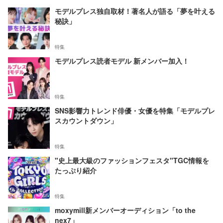
モデルプレス独自取材！著名人が語る「夢を叶える
秘訣」
特集
モデルプレス読者モデル 新メンバー加入！
特集
SNS影響力トレンド俳優・女優を特集「モデルプレ
スカウントダウン」
特集
"史上最大級のファッションフェスタ"TGC情報を
たっぷり紹介
特集
moxymill新メンバーオーディション「to the
nex7」