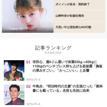
ボイメンが改名・契約終了
山崎怜奈が妊娠生報告
片思い中は逆効果なNG行動
バブみfaceの作り方
記事ランキング
RANKING
01
寺田心、週6ジム通いで体重62kg→82kgに
110kgのベンチプレス持ち上げる姿披露「胸板
の厚みすごい」「かっこいい」と反響
モデルプレス
02
中島歩、“明治時代の文豪”の玄孫だった「教科
書にも載っている」名前も先祖に由来
モデルプレス