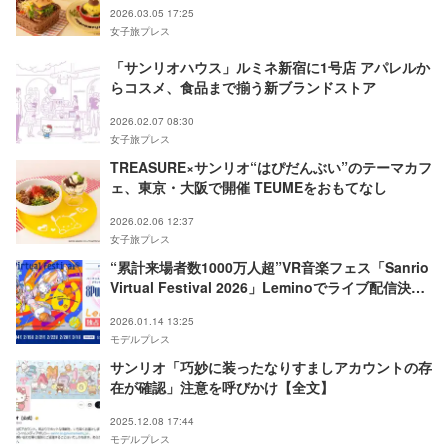
2026.03.05 17:25
女子旅プレス
「サンリオハウス」ルミネ新宿に1号店 アパレルか
らコスメ、食品まで揃う新ブランドストア
2026.02.07 08:30
女子旅プレス
TREASURE×サンリオ“はぴだんぶい”のテーマカフ
ェ、東京・大阪で開催 TEUMEをおもてなし
2026.02.06 12:37
女子旅プレス
“累計来場者数1000万人超”VR音楽フェス「Sanrio
Virtual Festival 2026」Leminoでライブ配信決定
人気バーチャルアーティストも参戦
2026.01.14 13:25
モデルプレス
サンリオ「巧妙に装ったなりすましアカウントの存
在が確認」注意を呼びかけ【全文】
2025.12.08 17:44
モデルプレス