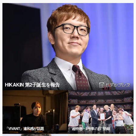
HIKAKIN 第2子誕生を報告
「VIVANT」違和感が話題
“超特急・8号車の日”登録