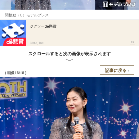
関根勤（C）モデルプレス
ジグソーde懸賞
PR
Ohte, Inc.
スクロールすると次の画像が表示されます
記事に戻る
( 画像16/18 )