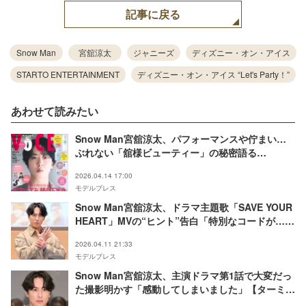
記事に戻る
Snow Man
宮舘涼太
ジャニーズ
ディズニー・オン・アイス
STARTO ENTERTAINMENT
ディズニー・オン・アイス “Let's Party！”
あわせて読みたい
Snow Man宮舘涼太、パフォーマンスや佇まい…
ぶれない「舘様ビューティー」の秘密語る
「VOCE」初表紙
2026.04.14 17:00
モデルプレス
Snow Man宮舘涼太、ドラマ主題歌「SAVE YOUR
HEART」MVの“ヒント”告白「特別なコードが…」
【ターミネーターと恋しちゃったら】
2026.04.11 21:33
モデルプレス
Snow Man宮舘涼太、主演ドラマ第1話で大変だっ
た撮影明かす「感動してしまいました」【ターミネ
ーターと恋しちゃったら】