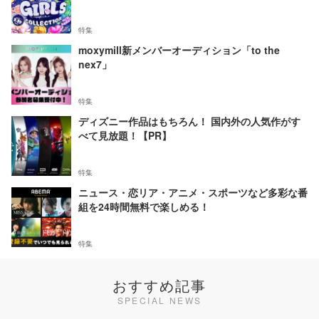
特集
moxymill新メンバーオーディション「to the
nex7」
特集
ディズニー作品はもちろん！ 国内外の人気作がす
べて見放題！【PR】
特集
ニュース・恋リア・アニメ・スポーツなど多彩な番
組を24時間無料で楽しめる！
特集
おすすめ記事
SPECIAL NEWS