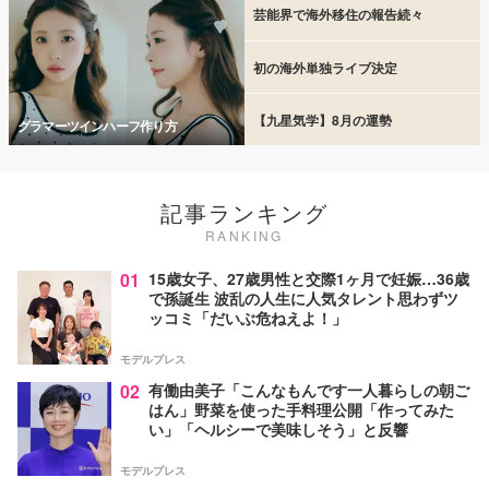
芸能界で海外移住の報告続々
初の海外単独ライブ決定
【九星気学】8月の運勢
グラマーツインハーフ作り方
記事ランキング
RANKING
01
15歳女子、27歳男性と交際1ヶ月で妊娠…36歳
で孫誕生 波乱の人生に人気タレント思わずツ
ッコミ「だいぶ危ねえよ！」
モデルプレス
02
有働由美子「こんなもんです一人暮らしの朝ご
はん」野菜を使った手料理公開「作ってみた
い」「ヘルシーで美味しそう」と反響
モデルプレス