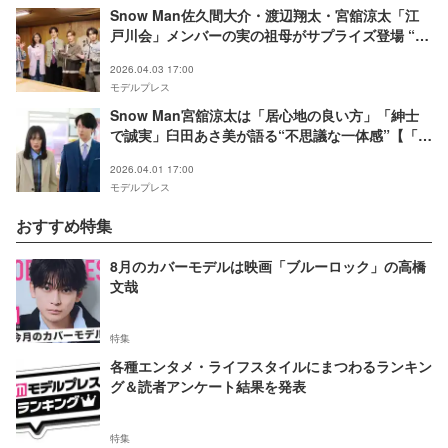
Snow Man佐久間大介・渡辺翔太・宮舘涼太「江
戸川会」メンバーの実の祖母がサプライズ登場 “渡
辺＆宮舘と同じ高校”岡田将生との地元話も
2026.04.03 17:00
モデルプレス
Snow Man宮舘涼太は「居心地の良い方」「紳士
で誠実」臼田あさ美が語る“不思議な一体感”【「タ
ーミネーターと恋しちゃったら」インタビュー】
2026.04.01 17:00
モデルプレス
おすすめ特集
8月のカバーモデルは映画「ブルーロック」の高橋
文哉
特集
各種エンタメ・ライフスタイルにまつわるランキン
グ＆読者アンケート結果を発表
特集