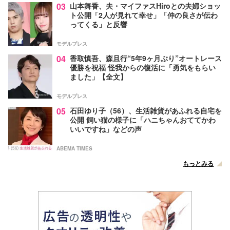
03
山本舞香、夫・マイファスHiroとの夫婦ショッ
ト公開「2人が見れて幸せ」「仲の良さが伝わ
ってくる」と反響
モデルプレス
04
香取慎吾、森且行“5年9ヶ月ぶり”オートレース
優勝を祝福 怪我からの復活に「勇気をもらい
ました」【全文】
モデルプレス
05
石田ゆり子（56）、生活雑貨があふれる自宅を
公開 飼い猫の様子に「ハニちゃんおててかわ
いいですね」などの声
ABEMA TIMES
もっとみる