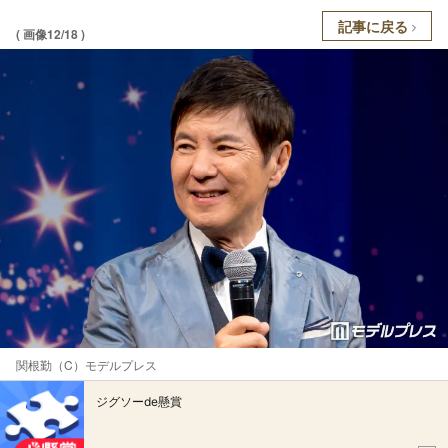
記事に戻る
( 画像12/18 )
関根勤（C）モデルプレス
ジグソーde懸賞