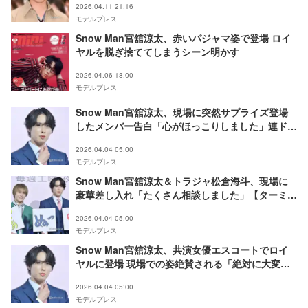
2026.04.11 21:16
モデルプレス
Snow Man宮舘涼太、赤いパジャマ姿で登場 ロイ
ヤルを脱ぎ捨ててしまうシーン明かす
2026.04.06 18:00
モデルプレス
Snow Man宮舘涼太、現場に突然サプライズ登場
したメンバー告白「心がほっこりしました」連ドラ
初主演決定でもらった置き手紙の内容とは 【ター
2026.04.04 05:00
ミネーターと恋しちゃったら】
モデルプレス
Snow Man宮舘涼太＆トラジャ松倉海斗、現場に
豪華差し入れ「たくさん相談しました」【ターミネ
ーターと恋しちゃったら】
2026.04.04 05:00
モデルプレス
Snow Man宮舘涼太、共演女優エスコートでロイ
ヤルに登場 現場での姿絶賛される「絶対に大変だ
ったはずなのに」【ターミネーターと恋しちゃった
2026.04.04 05:00
ら】
モデルプレス