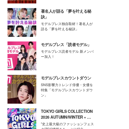
著名人が語る「夢を叶える秘
訣」
モデルプレス独自取材！著名人が
語る「夢を叶える秘訣」
モデルプレス「読者モデル」
モデルプレス読者モデル 新メンバ
ー加入！
モデルプレスカウントダウン
SNS影響力トレンド俳優・女優を
特集「モデルプレスカウントダウ
ン」
TOKYO GIRLS COLLECTION
2026 AUTUMN/WINTER × モ
デルプレス
"史上最大級のファッションフェス
タ"TGC情報をたっぷり紹介