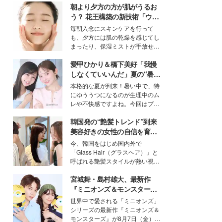
朝より夕方の方が肌がうるお
う？ 花王構築の新技術「ウォ
ーターキャプチャリングスキ
毎朝入念にスキンケアを行って
ン（捕水肌）」がスキンケア
も、夕方には肌の乾燥を感じてし
の常識を変える予感
まったり、保湿ミストが手放せな
いという読者も多いのでは？そん
愛甲ひかり＆橋下美好「我慢
な美容の常識を大きく変える可能
性を秘めた、革新的な「Water
しなくていいんだ」夏の“暑さ
Capturing Skin（ウォーターキャ
対策”の新しい選択肢とは？
本格的な夏が到来！暑い中で、特
プチャリングスキン：捕水肌）」
にゆううつになるのが生理中のム
技術を、花王が構築した。
レや不快感ですよね。今回はプラ
イベートでも仲良しで旅行好きな
韓国発の“艶髪トレンド”到来
モデル・愛甲ひかりさんと橋下美
好さんを迎えて本音で女子会トー
美容好きの女性の自信を育む
ク。猛暑のお出かけを快適に過ご
「ヘアケア事情」って？
今、韓国をはじめ国内外で
すヒントや、2人が感動した夏の
「Glass Hair（グラスヘア）」と
生理の新常識にも迫りました。
呼ばれる艶髪スタイルが熱い視線
を集めています。メイクやファッ
宮城舞・島村雄大、最新作
ションの完成度を高めるベースと
して、“髪そのものの美しさ”に改
『ミニオンズ＆モンスター
めて注目する人が増えている様
ズ』の魅力熱弁 ハチャメチャ
世界中で愛される「ミニオンズ」
子。今回は、そんな憧れの艶やか
だけじゃない“友情と絆”に感
シリーズの最新作『ミニオンズ＆
な髪を日常で叶える、美容好きの
動
モンスターズ』が8月7日（金）に