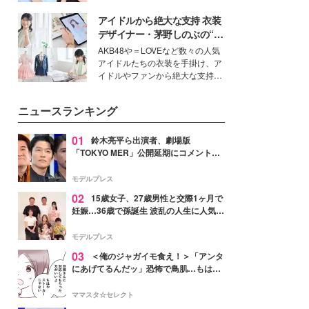
女性たちのヘアケア事情を紹介し
公開。モデルプレスでは、“大のミ
ます。
アイドルから絶大な支持 衣装
ニオン好き”という共通点を持つモ
デルの宮城舞と島村雄大の特別対
デザイナー・茅野しのぶの“可
談をお届け！それぞれの視点か
愛い”を作る美学＜「シチズン
AKB48や＝LOVEなど数々の人気
ら、今作ならではの魅力や予想外
クロスシー」インタビュー＞
アイドルたちの衣装を手掛け、ア
の感動をもたらす奥深いストーリ
イドルやファンから絶大な支持を
ーについて熱く語り合ってもらっ
得る、株式会社オサレカンパニー
た。
取締役兼クリエイティブディレク
ニュースランキング
ター・茅野しのぶ。一人ひとりの
個性に寄り添い、魅力を引き出す
衣装作りは、多くの女性たちに勇
01
鈴木亮平ら出演者、劇場版
気と自信を与え続けている。
「TOKYO MER」公開延期にコメント
「現実のヒーローたちにチームMERから
最大の敬意とエールを」
モデルプレス
02
15歳女子、27歳男性と交際1ヶ月で
妊娠…36歳で孫誕生 波乱の人生に人気タ
レント思わずツッコミ「だいぶ危ねえ
よ！」
モデルプレス
03
＜俺のジャガイモ食え！＞「アンタ
にあげてるんだッ」恐怖で鳥肌…もはや
ストーカー？【第3話まんが】
ママスタ☆セレクト