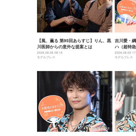
【風、薫る 第95回あらすじ】りん、黒
吉川愛・綱
川医師からの意外な提案とは
ハ（超特急
のアニメと
2026.08.06 08:15
2026.08.05 17
モデルプレス
モデルプレス
【名探偵の