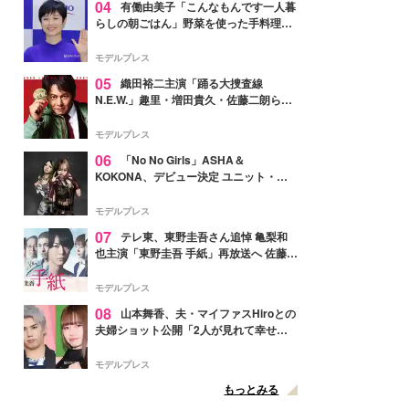
04
有働由美子「こんなもんです一人暮
らしの朝ごはん」野菜を使った手料理公
開「作ってみたい」「ヘルシーで美味し
そう」と反響
モデルプレス
05
織田裕二主演「踊る大捜査線
N.E.W.」趣里・増田貴久・佐藤二朗ら新
メンバー紹介映像解禁 各キャラクター象
徴する“謎のキーワード”も
モデルプレス
06
「No No Girls」ASHA＆
KOKONA、デビュー決定 ユニット・
TAKARAとしてセルフプロデュース楽曲
リリースへ
モデルプレス
07
テレ東、東野圭吾さん追悼 亀梨和
也主演「東野圭吾 手紙」再放送へ 佐藤隆
太・本田翼・中村倫也ら出演
モデルプレス
08
山本舞香、夫・マイファスHiroとの
夫婦ショット公開「2人が見れて幸せ」
「仲の良さが伝わってくる」と反響
モデルプレス
もっとみる