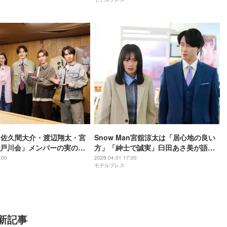
き手紙の内容とは 【ターミ
ちゃったら】
恋しちゃったら】
Man佐久間大介・渡辺翔太・宮
Snow Man宮舘涼太は「居心地の良い
戸川会」メンバーの実の祖
方」「紳士で誠実」臼田あさ美が語
イズ登場 “渡辺＆宮舘と同
る“不思議な一体感”【「ターミネータ
:00
2026.04.01 17:00
モデルプレス
田将生との地元話も
ーと恋しちゃったら」インタビュー】
新記事