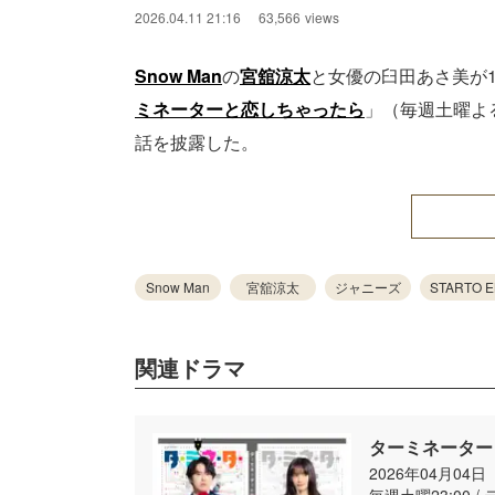
2026.04.11 21:16
63,566
views
Snow Man
の
宮舘涼太
と女優の臼田あさ美が
ミネーターと恋しちゃったら
」（毎週土曜よ
話を披露した。
Snow Man
宮舘涼太
ジャニーズ
STARTO 
関連ドラマ
ターミネーター
2026年04月04