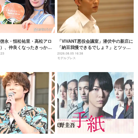
啓永・恒松祐里・高松アロ
「VIVANT悪役会議室」潜伏中の新庄に
）、仲良くなったきっかけ
「納豆我慢できるでしょ？」とツッコ
は「個性があるアニメね」
ミ「VIVANT考察をする視聴者目線」
:23
2026.08.05 16:38
モデルプレス
ままでいて】
「私も会議に参加したい」と話題【ネ
タバレあり】