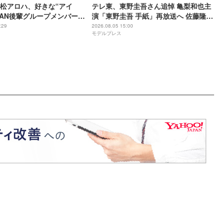
松アロハ、好きな“アイ
テレ東、東野圭吾さん追悼 亀梨和也主
iDAN後輩グループメンバー
演「東野圭吾 手紙」再放送へ 佐藤隆
らしい子なんですよ」【名
太・本田翼・中村倫也ら出演
:29
2026.08.05 15:00
モデルプレス
でいて】