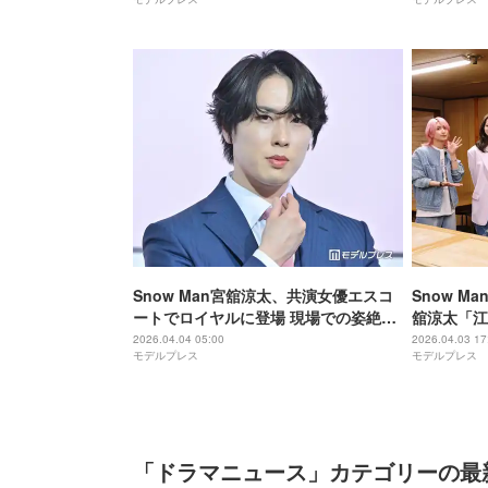
もらった置
ネーターと
Snow Man宮舘涼太、共演女優エスコ
Snow 
ートでロイヤルに登場 現場での姿絶賛
舘涼太「江
される「絶対に大変だったはずなの
母がサプラ
2026.04.04 05:00
2026.04.03 17
モデルプレス
モデルプレス
に」【ターミネーターと恋しちゃった
じ高校”岡
ら】
「ドラマニュース」カテゴリーの最