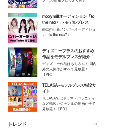
moxymillオーディション「to
the nex7」×モデルプレス
moxymill新メンバーオーディショ
ン「to the nex7」
ディズニープラスのおすすめ
作品をモデルプレスが紹介！
ディズニー作品はもちろん！ 国内
外の人気作がすべて見放題！
【PR】
TELASA×モデルプレス特設サ
イト
TELASAではドラマ・バラエティ
など幅広いジャンルの動画が全て
見放題！【PR】
トレンド
PR