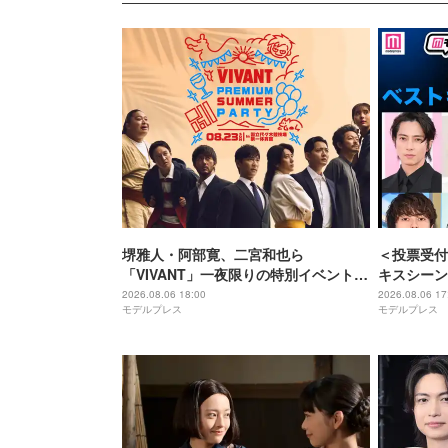
堺雅人・阿部寛、二宮和也ら
＜投票受付
「VIVANT」一夜限りの特別イベント出
キスシーン
演者11人解禁
【モデルプ
2026.08.06 18:00
2026.08.06 17
モデルプレス
モデルプレス