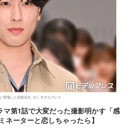
に登場した宮舘涼太（C）モデルプレス
演ドラマ第1話で大変だった撮影明かす「感
ミネーターと恋しちゃったら】
Loaded
:
87.03%