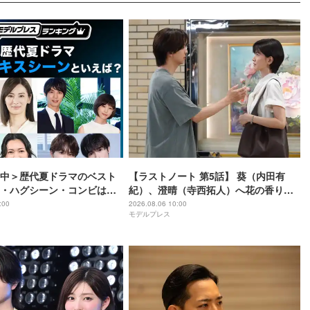
中＞歴代夏ドラマのベスト
【ラストノート 第5話】 葵（内田有
・ハグシーン・コンビは？
紀）、澄晴（寺西拓人）へ花の香り感
レスランキング】
じなくなった経緯明かす
:00
2026.08.06 10:00
モデルプレス