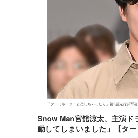
「ターミネーターと恋しちゃったら」第2話先行試写会
Snow Man宮舘涼太、主
動してしまいました」【ター
/
Unmute