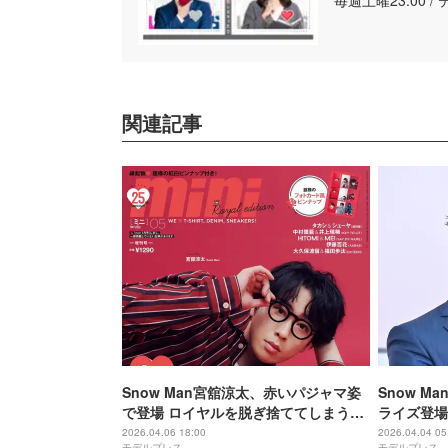
毎週土曜23:00 
関連記事
Snow Man宮舘涼太、赤いパジャマ姿
Snow 
で登場 ロイヤルを脱ぎ捨ててしまうシ
ライズ登場
ーン明かす
っこりしま
2026.04.06 18:00
2026.04.04 05
モデルプレス
モデルプレス