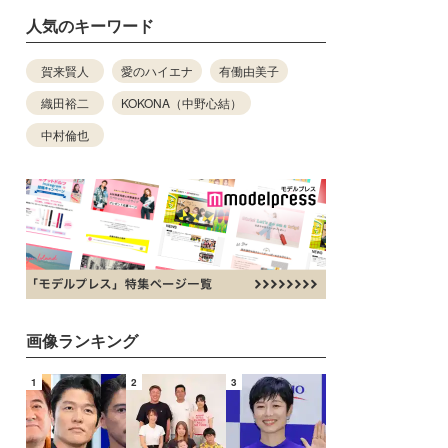
人気のキーワード
賀来賢人
愛のハイエナ
有働由美子
織田裕二
KOKONA（中野心結）
中村倫也
画像ランキング
1
2
3