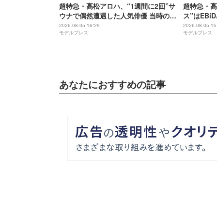
超特急・高松アロハ、“1週間に2回”サ
超特急・高
ウナで偶然遭遇した人気俳優 当時の状
ス”はEB
況再現「めっちゃ可愛いなと思いまし
「すごい愛
2026.08.05 16:29
2026.08.05 15
モデルプレス
モデルプレス
た」【名探偵のままでいて】
探偵のまま
あなたにおすすめの記事