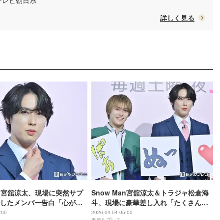
/ テレビ朝日系
詳しく見る
Man宮舘涼太、現場に突然サプ
Snow Man宮舘涼太＆トラジャ松倉海
したメンバー告白「心がほ
斗、現場に豪華差し入れ「たくさん相
した」連ドラ初主演決定で
談しました」【ターミネーターと恋し
:00
2026.04.04 05:00
モデルプレス