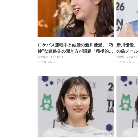
ロケバス運転手と結婚の新川優愛、“巧
新川優愛、
妙”な連絡先の聞き方が話題「積極的で
の偽メール
可愛い」「旦那さん羨ましすぎ」
をつけくだ
2026.03.11 16:31
2026.02.04 17
モデルプレス
モデルプレス