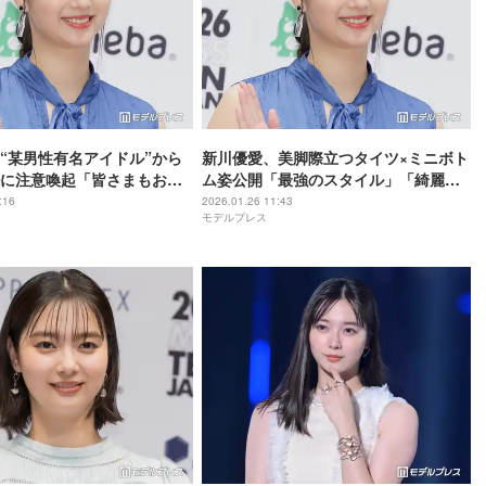
“某男性有名アイドル”から
新川優愛、美脚際立つタイツ×ミニボト
に注意喚起「皆さまもお気
ム姿公開「最強のスタイル」「綺麗す
さい」
ぎて二度見」の声
:16
2026.01.26 11:43
モデルプレス