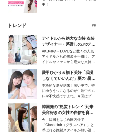
中！
トレンド
PR
アイドルから絶大な支持 衣装
デザイナー・茅野しのぶの“可
愛い”を作る美学＜「シチズン
AKB48や＝LOVEなど数々の人気
クロスシー」インタビュー＞
アイドルたちの衣装を手掛け、ア
イドルやファンから絶大な支持を
得る、株式会社オサレカンパニー
愛甲ひかり＆橋下美好「我慢
取締役兼クリエイティブディレク
ター・茅野しのぶ。一人ひとりの
しなくていいんだ」夏の“暑さ
個性に寄り添い、魅力を引き出す
対策”の新しい選択肢とは？
本格的な夏が到来！暑い中で、特
衣装作りは、多くの女性たちに勇
にゆううつになるのが生理中のム
気と自信を与え続けている。
レや不快感ですよね。今回はプラ
イベートでも仲良しで旅行好きな
韓国発の“艶髪トレンド”到来
モデル・愛甲ひかりさんと橋下美
好さんを迎えて本音で女子会トー
美容好きの女性の自信を育む
ク。猛暑のお出かけを快適に過ご
「ヘアケア事情」って？
今、韓国をはじめ国内外で
すヒントや、2人が感動した夏の
「Glass Hair（グラスヘア）」と
生理の新常識にも迫りました。
呼ばれる艶髪スタイルが熱い視線