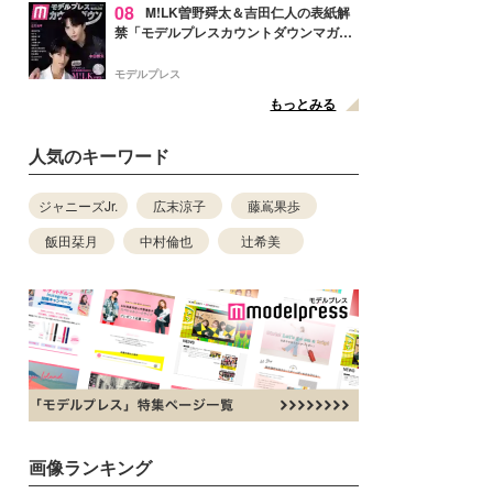
08
M!LK曽野舜太＆吉田仁人の表紙解
禁「モデルプレスカウントダウンマガジ
ン」巻頭に登場
モデルプレス
もっとみる
人気のキーワード
ジャニーズJr.
広末涼子
藤嶌果歩
飯田栞月
中村倫也
辻希美
画像ランキング