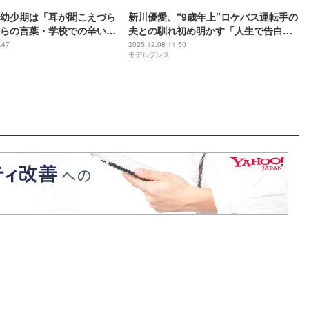
幼少期は「耳が聞こえづら
新川優愛、“9歳年上”ロケバス運転手の
らの言葉・学校での辛い経
夫との馴れ初め明かす「人生で告白し
たのは今の旦那さんだけ」
:47
2025.12.08 11:50
モデルプレス