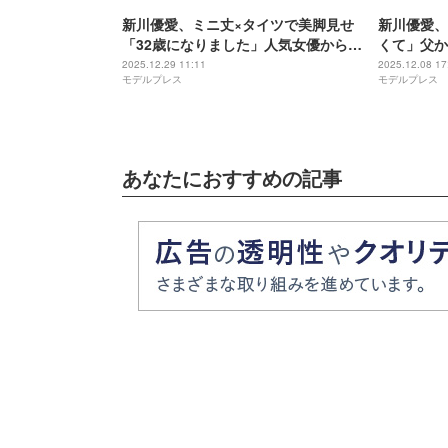
新川優愛、ミニ丈×タイツで美脚見せ
新川優愛、
「32歳になりました」人気女優からの
くて」父か
プレゼントコーデ披露
験も
2025.12.29 11:11
2025.12.08 17
モデルプレス
モデルプレス
あなたにおすすめの記事