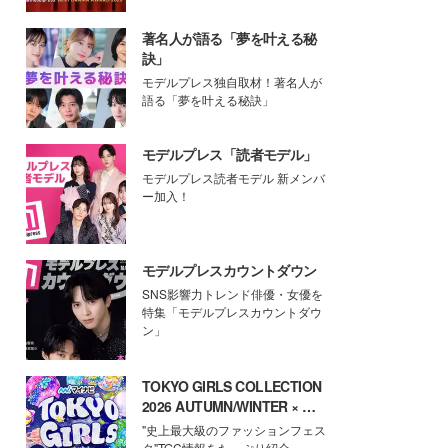
著名人が語る「夢を叶える秘
訣」
モデルプレス独自取材！著名人が
語る「夢を叶える秘訣」
モデルプレス「読者モデル」
モデルプレス読者モデル 新メンバ
ー加入！
モデルプレスカウントダウン
SNS影響力トレンド俳優・女優を
特集「モデルプレスカウントダウ
ン」
TOKYO GIRLS COLLECTION
2026 AUTUMN/WINTER × モ
デルプレス
"史上最大級のファッションフェス
タ"TGC情報をたっぷり紹介