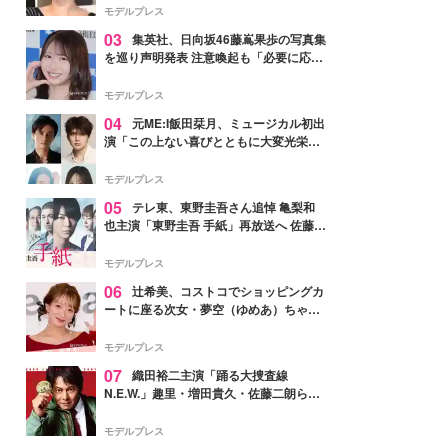
モデルプレス
03
集英社、日向坂46藤嶌果歩の写真集
を巡り声明発表 注意喚起も「必要に応じ
て法的措置を含む対応を検討」
モデルプレス
04
元ME:I飯田栞月、ミュージカル初出
演「この上ない喜びとともに大変光栄」
4年ぶり上演「ファントム」城田優らキ
ャスト発表
モデルプレス
05
テレ東、東野圭吾さん追悼 亀梨和
也主演「東野圭吾 手紙」再放送へ 佐藤隆
太・本田翼・中村倫也ら出演
モデルプレス
06
辻希美、コストコでショッピングカ
ートに座る次女・夢空（ゆめあ）ちゃん
の姿公開「乗りこなしてる感じが可愛す
ぎ」「成長を感じる」の声
モデルプレス
07
織田裕二主演「踊る大捜査線
N.E.W.」趣里・増田貴久・佐藤二朗ら新
メンバー紹介映像解禁 各キャラクター象
徴する“謎のキーワード”も
モデルプレス