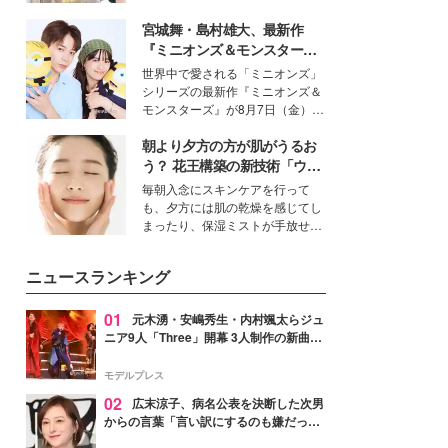
を集めています。メイクやファッ
宮城舞・島村雄大、最新作
ションの完成度を高めるベースと
して、“髪そのものの美しさ”に改
『ミニオンズ＆モンスター
めて注目する人が増えている様
ズ』の魅力熱弁 ハチャメチャ
世界中で愛される「ミニオンズ」
子。今回は、そんな憧れの艶やか
だけじゃない“友情と絆”に感
シリーズの最新作『ミニオンズ＆
な髪を日常で叶える、美容好きの
動
モンスターズ』が8月7日（金）に
女性たちのヘアケア事情を紹介し
公開。モデルプレスでは、“大のミ
ます。
朝より夕方の方が肌がうるお
ニオン好き”という共通点を持つモ
デルの宮城舞と島村雄大の特別対
う？ 花王構築の新技術「ウォ
談をお届け！それぞれの視点か
ーターキャプチャリングスキ
毎朝入念にスキンケアを行って
ら、今作ならではの魅力や予想外
ン（捕水肌）」がスキンケア
も、夕方には肌の乾燥を感じてし
の感動をもたらす奥深いストーリ
の常識を変える予感
まったり、保湿ミストが手放せな
ーについて熱く語り合ってもらっ
いという読者も多いのでは？そん
た。
な美容の常識を大きく変える可能
ニュースランキング
性を秘めた、革新的な「Water
Capturing Skin（ウォーターキャ
プチャリングスキン：捕水肌）」
01
元木湧・安嶋秀生・内村颯太らジュ
技術を、花王が構築した。
ニア9人「Three」開幕 3人制作の新曲＆
手描きセットに込めた想い「もっと前に
進んで夢を掴みたい」【ゲネプロレポ】
モデルプレス
02
広末涼子、病名公表を決断した次男
からの言葉「言い訳にするのも嫌だっ
た」「言うべきか迷った」