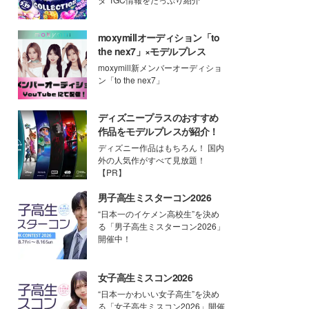
moxymillオーディション「to
the nex7」×モデルプレス
moxymill新メンバーオーディショ
ン「to the nex7」
ディズニープラスのおすすめ
作品をモデルプレスが紹介！
ディズニー作品はもちろん！ 国内
外の人気作がすべて見放題！
【PR】
男子高生ミスターコン2026
“日本一のイケメン高校生”を決め
る「男子高生ミスターコン2026」
開催中！
女子高生ミスコン2026
“日本一かわいい女子高生”を決め
る「女子高生ミスコン2026」開催