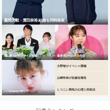
重岡大毅・濱田崇裕 結婚を同時発表
福山雅治がサプライズ登場
峯岸 夫からのキス告白
大野智がイベント開催
山崎怜奈が妊娠生報告
しつこい異性の心理と対処法
バブみfaceの作り方