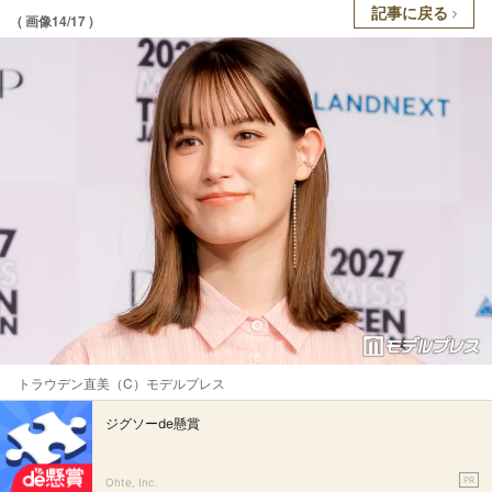
記事に戻る
( 画像14/17 )
トラウデン直美（C）モデルプレス
ジグソーde懸賞
PR
Ohte, Inc.