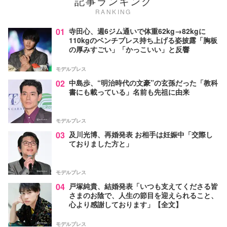
記事ランキング
RANKING
01
寺田心、週6ジム通いで体重62kg→82kgに
110kgのベンチプレス持ち上げる姿披露「胸板
の厚みすごい」「かっこいい」と反響
モデルプレス
02
中島歩、“明治時代の文豪”の玄孫だった「教科
書にも載っている」名前も先祖に由来
モデルプレス
03
及川光博、再婚発表 お相手は妊娠中「交際し
ておりました方と」
モデルプレス
04
戸塚純貴、結婚発表「いつも支えてくださる皆
さまのお陰で、人生の節目を迎えられること、
心より感謝しております」【全文】
モデルプレス