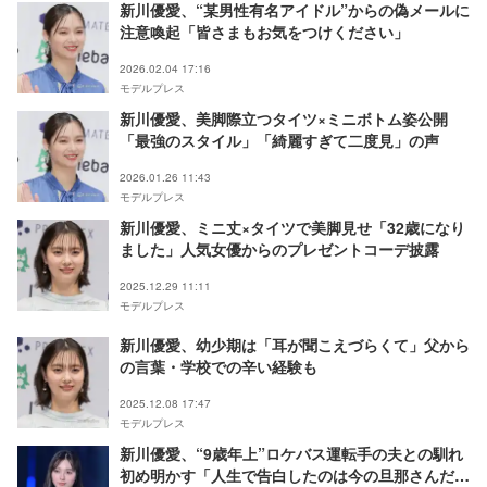
新川優愛、“某男性有名アイドル”からの偽メールに
注意喚起「皆さまもお気をつけください」
2026.02.04 17:16
モデルプレス
新川優愛、美脚際立つタイツ×ミニボトム姿公開
「最強のスタイル」「綺麗すぎて二度見」の声
2026.01.26 11:43
モデルプレス
新川優愛、ミニ丈×タイツで美脚見せ「32歳になり
ました」人気女優からのプレゼントコーデ披露
2025.12.29 11:11
モデルプレス
新川優愛、幼少期は「耳が聞こえづらくて」父から
の言葉・学校での辛い経験も
2025.12.08 17:47
モデルプレス
新川優愛、“9歳年上”ロケバス運転手の夫との馴れ
初め明かす「人生で告白したのは今の旦那さんだ