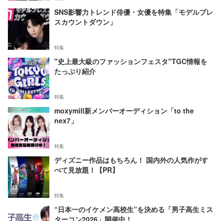
SNS影響力トレンド俳優・女優を特集「モデルプレ
スカウントダウン」
特集
"史上最大級のファッションフェスタ"TGC情報を
たっぷり紹介
特集
moxymill新メンバーオーディション「to the
nex7」
特集
ディズニー作品はもちろん！ 国内外の人気作がす
べて見放題！【PR】
特集
“日本一のイケメン高校生”を決める「男子高生ミス
ターコン2026」開催中！