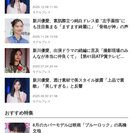
け」
2025.12.08 11:50
モデルプレス
新川優愛、素肌際立つ純白ドレス姿 “左手薬指”に
も注目集まる「ますます綺麗に」「骨格が神」の声
2025.11.28 15:09
モデルプレス
新川優愛、出演ドラマの続編に言及「撮影現場のみ
んなが本当に仲良くて」【第41回ATP賞テレビグ
ランプリ】
2025.07.24 20:44
モデルプレス
新川優愛、透け素材で美スタイル披露「上品で素
敵」「美しすぎる」と反響
2025.06.30 21:58
モデルプレス
おすすめ特集
8月のカバーモデルは映画「ブルーロック」の高橋
文哉