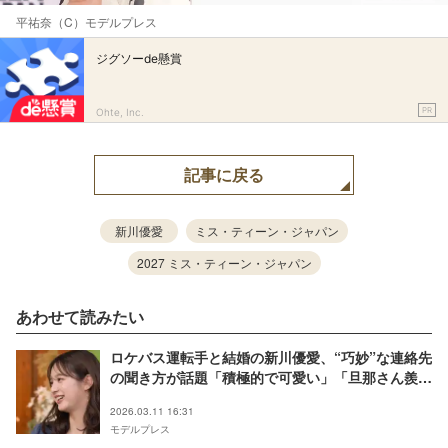
平祐奈（C）モデルプレス
ジグソーde懸賞
PR
Ohte, Inc.
記事に戻る
新川優愛
ミス・ティーン・ジャパン
2027 ミス・ティーン・ジャパン
あわせて読みたい
ロケバス運転手と結婚の新川優愛、“巧妙”な連絡先
の聞き方が話題「積極的で可愛い」「旦那さん羨ま
しすぎ」
2026.03.11 16:31
モデルプレス