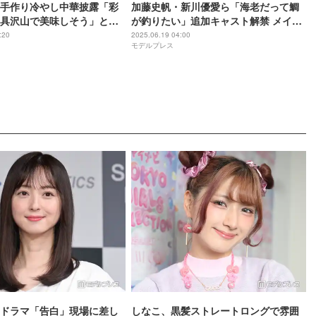
手作り冷やし中華披露「彩
加藤史帆・新川優愛ら「海老だって鯛
具沢山で美味しそう」と反
が釣りたい」追加キャスト解禁 メイン
ビジュアル・草川拓弥らのコメントも
:20
2025.06.19 04:00
モデルプレス
到着
ドラマ「告白」現場に差し
しなこ、黒髪ストレートロングで雰囲