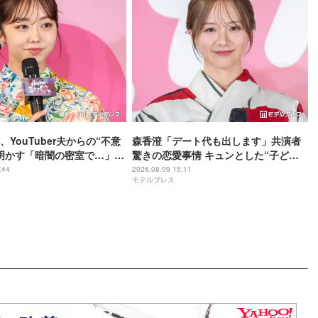
YouTuber夫からの“不意
森香澄「デート代も出します」共演者
明かす「暗闇の密室で…」
驚きの恋愛事情 キュンとした“子ども
に夫にドキッと」
扱い”エピソードも告白「ドキッとしま
:44
2026.08.09 15:11
モデルプレス
すよね」