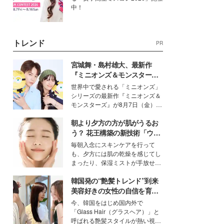
中！
トレンド
PR
宮城舞・島村雄大、最新作
『ミニオンズ＆モンスター
ズ』の魅力熱弁 ハチャメチャ
世界中で愛される「ミニオンズ」
だけじゃない“友情と絆”に感
シリーズの最新作『ミニオンズ＆
動
モンスターズ』が8月7日（金）に
公開。モデルプレスでは、“大のミ
朝より夕方の方が肌がうるお
ニオン好き”という共通点を持つモ
デルの宮城舞と島村雄大の特別対
う？ 花王構築の新技術「ウォ
談をお届け！それぞれの視点か
ーターキャプチャリングスキ
毎朝入念にスキンケアを行って
ら、今作ならではの魅力や予想外
ン（捕水肌）」がスキンケア
も、夕方には肌の乾燥を感じてし
の感動をもたらす奥深いストーリ
の常識を変える予感
まったり、保湿ミストが手放せな
ーについて熱く語り合ってもらっ
いという読者も多いのでは？そん
た。
韓国発の“艶髪トレンド”到来
な美容の常識を大きく変える可能
性を秘めた、革新的な「Water
美容好きの女性の自信を育む
Capturing Skin（ウォーターキャ
「ヘアケア事情」って？
今、韓国をはじめ国内外で
プチャリングスキン：捕水肌）」
「Glass Hair（グラスヘア）」と
技術を、花王が構築した。
呼ばれる艶髪スタイルが熱い視線