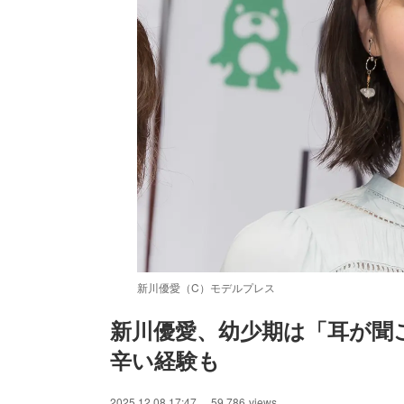
新川優愛（C）モデルプレス
新川優愛、幼少期は「耳が聞
辛い経験も
/
Unmute
2025.12.08 17:47
59,786
views