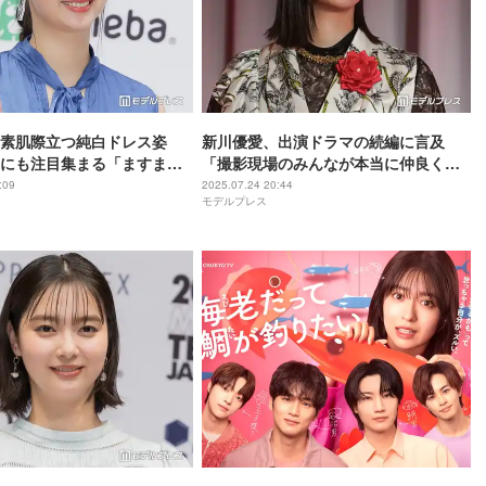
素肌際立つ純白ドレス姿
新川優愛、出演ドラマの続編に言及
”にも注目集まる「ますます
「撮影現場のみんなが本当に仲良く
骨格が神」の声
て」【第41回ATP賞テレビグランプ
:09
2025.07.24 20:44
モデルプレス
リ】