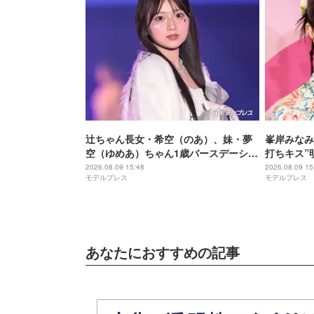
辻ちゃん長女・希空（のあ）、妹・夢
峯岸みなみ、
空（ゆめあ）ちゃん1歳バースデーショ
打ちキス”
ット公開「愛があふれてる」「最高の
「久しぶり
2026.08.09 15:48
2026.08.09 15
モデルプレス
モデルプレス
姉妹」と反響
あなたにおすすめの記事