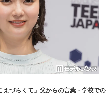
こえづらくて」父からの言葉・学校での
Loaded
:
83.55%