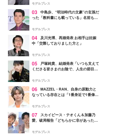
モデルプレス
03
中島歩、“明治時代の文豪”の玄孫だ
った「教科書にも載っている」名前も先
祖に由来
モデルプレス
04
及川光博、再婚発表 お相手は妊娠
中「交際しておりました方と」
モデルプレス
05
戸塚純貴、結婚発表「いつも支えて
くださる皆さまのお陰で、人生の節目を
迎えられること、心より感謝しておりま
す」【全文】
モデルプレス
06
MAZZEL・RAN、自身の原動力と
なっている存在とは「1番身近で1番偉大
な存在」
モデルプレス
07
スカイピース・テオくん＆加藤乃
愛、破局報告「どちらかに非があったわ
けではなく」2023年2月に交際発表
モデルプレス