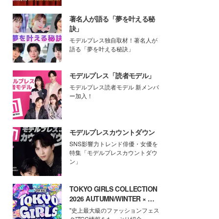
著名人が語る「夢を叶える秘
訣」
モデルプレス独自取材！著名人が
語る「夢を叶える秘訣」
モデルプレス「読者モデル」
モデルプレス読者モデル 新メンバ
ー加入！
モデルプレスカウントダウン
SNS影響力トレンド俳優・女優を
特集「モデルプレスカウントダウ
ン」
TOKYO GIRLS COLLECTION
2026 AUTUMN/WINTER × モ
デルプレス
"史上最大級のファッションフェス
タ"TGC情報をたっぷり紹介