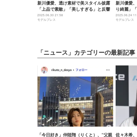
新川優愛、透け素材で美スタイル披露
新川優愛、
「上品で素敵」「美しすぎる」と反響
り綺麗」「
響
2025.06.30 21:58
2025.06.24 11
モデルプレス
モデルプレス
「ニュース」カテゴリーの最新記事
「今日好き」仲陸翔（りくと）、“父親
佐々木希、