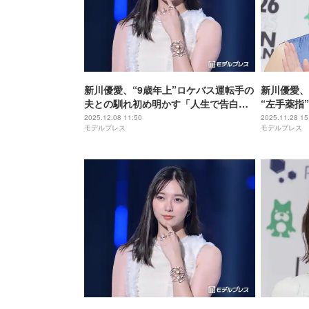
新川優愛、“9歳年上”ロケバス運転手の
新川優愛、
夫との馴れ初め明かす「人生で告白し
“左手薬指
たのは今の旦那さんだけ」
綺麗に」「
2025.12.08 11:50
2025.11.28 15
モデルプレス
モデルプレス