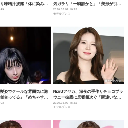
り味噌汁披露「体に染み渡
気ガラリ「一瞬誰かと」「美形が引き
夏に最適」の声
立つ」と絶賛の声相次ぐ
:49
2026.08.09 16:23
モデルプレス
髪姿でクールな雰囲気に激
NiziUアヤカ、深夜の手作りチョコブラ
似合ってる」「めちゃす
ウニー披露に反響相次ぐ「間違いなく
美味しいやつ」「ラッピングまで可愛
:03
2026.08.09 15:52
モデルプレス
い」