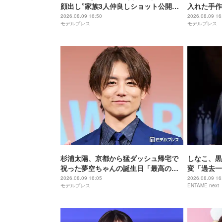
顔出し”家族3人仲良しショット公開
入れた手作
「素敵な親子関係」「お父さん面白す
るやつ」「
2026.08.09 16:50
2026.08.09 16
モデルプレス
モデルプレス
ぎる」の声
杉浦太陽、京都から猛ダッシュ帰宅で
しなこ、黒
祝った夢空ちゃんの誕生日「最高のパ
変「過去一
パ」「家族愛にほっこり」と反響
き」と反響
2026.08.09 16:05
2026.08.09 16
モデルプレス
ENTAME next