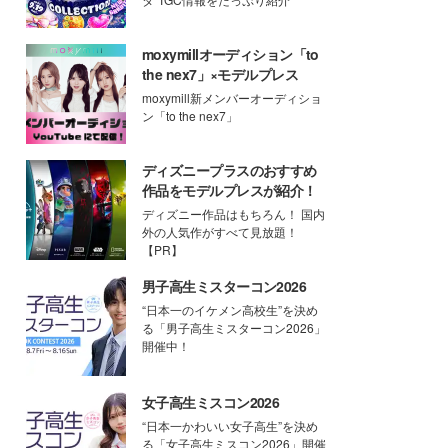
moxymillオーディション「to
the nex7」×モデルプレス
moxymill新メンバーオーディショ
ン「to the nex7」
ディズニープラスのおすすめ
作品をモデルプレスが紹介！
ディズニー作品はもちろん！ 国内
外の人気作がすべて見放題！
【PR】
男子高生ミスターコン2026
“日本一のイケメン高校生”を決め
る「男子高生ミスターコン2026」
開催中！
女子高生ミスコン2026
“日本一かわいい女子高生”を決め
る「女子高生ミスコン2026」開催