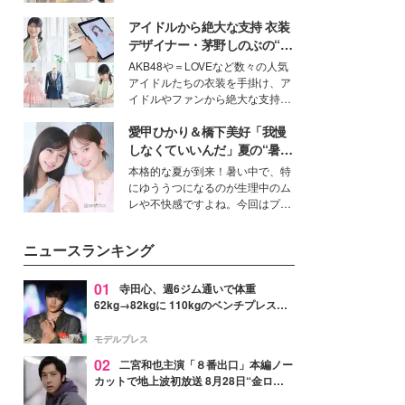
を集めています。メイクやファッ
アイドルから絶大な支持 衣装
ションの完成度を高めるベースと
して、“髪そのものの美しさ”に改
デザイナー・茅野しのぶの“可
めて注目する人が増えている様
愛い”を作る美学＜「シチズン
AKB48や＝LOVEなど数々の人気
子。今回は、そんな憧れの艶やか
クロスシー」インタビュー＞
アイドルたちの衣装を手掛け、ア
な髪を日常で叶える、美容好きの
イドルやファンから絶大な支持を
女性たちのヘアケア事情を紹介し
得る、株式会社オサレカンパニー
ます。
愛甲ひかり＆橋下美好「我慢
取締役兼クリエイティブディレク
ター・茅野しのぶ。一人ひとりの
しなくていいんだ」夏の“暑さ
個性に寄り添い、魅力を引き出す
対策”の新しい選択肢とは？
本格的な夏が到来！暑い中で、特
衣装作りは、多くの女性たちに勇
にゆううつになるのが生理中のム
気と自信を与え続けている。
レや不快感ですよね。今回はプラ
イベートでも仲良しで旅行好きな
モデル・愛甲ひかりさんと橋下美
ニュースランキング
好さんを迎えて本音で女子会トー
ク。猛暑のお出かけを快適に過ご
すヒントや、2人が感動した夏の
01
寺田心、週6ジム通いで体重
生理の新常識にも迫りました。
62kg→82kgに 110kgのベンチプレス持
ち上げる姿披露「胸板の厚みすごい」
「かっこいい」と反響
モデルプレス
02
二宮和也主演「８番出口」本編ノー
カットで地上波初放送 8月28日“金ロ
ー”枠