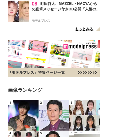
08
町田啓太、MAZZEL・NAOYAから
の直筆メッセージ付きCD公開「人柄の良
さがにじみ出てる」の声
モデルプレス
もっとみる
画像ランキング
1
2
3
4
5
6