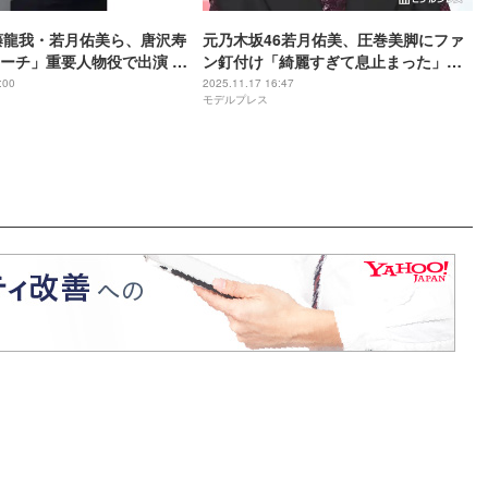
佐藤龍我・若月佑美ら、唐沢寿
元乃木坂46若月佑美、圧巻美脚にファ
ーチ」重要人物役で出演 ゲ
ン釘付け「綺麗すぎて息止まった」
ト解禁
「大人っぽい」
:00
2025.11.17 16:47
モデルプレス