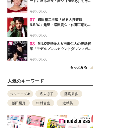
ートに座る次女・夢空（ゆめあ）ちゃん
の姿公開「乗りこなしてる感じが可愛す
ぎ」「成長を感じる」の声
モデルプレス
07
織田裕二主演「踊る大捜査線
N.E.W.」趣里・増田貴久・佐藤二朗ら新
メンバー紹介映像解禁 各キャラクター象
徴する“謎のキーワード”も
モデルプレス
08
M!LK曽野舜太＆吉田仁人の表紙解
禁「モデルプレスカウントダウンマガジ
ン」巻頭に登場
モデルプレス
もっとみる
人気のキーワード
ジャニーズJr.
広末涼子
藤嶌果歩
飯田栞月
中村倫也
辻希美