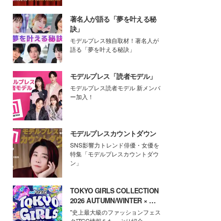
著名人が語る「夢を叶える秘
訣」
モデルプレス独自取材！著名人が
語る「夢を叶える秘訣」
モデルプレス「読者モデル」
モデルプレス読者モデル 新メンバ
ー加入！
モデルプレスカウントダウン
SNS影響力トレンド俳優・女優を
特集「モデルプレスカウントダウ
ン」
TOKYO GIRLS COLLECTION
2026 AUTUMN/WINTER × モ
デルプレス
"史上最大級のファッションフェス
タ"TGC情報をたっぷり紹介