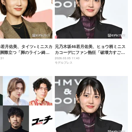
6若月佑美、タイツ×ミニスカ
元乃木坂46若月佑美、ヒョウ柄ミニス
脚際立つ「脚のライン綺
カコーデにファン熱狂「破壊力すご
可愛すぎてキュン」
い」「照れた表情が最高」
:31
2026.03.05 11:40
モデルプレス