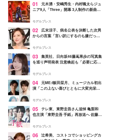
01
元木湧・安嶋秀生・内村颯太らジュ
ニア9人「Three」開幕 3人制作の新曲＆
手描きセットに込めた想い「もっと前に
進んで夢を掴みたい」【ゲネプロレポ】
モデルプレス
02
広末涼子、病名公表を決断した次男
からの言葉「言い訳にするのも嫌だっ
た」「言うべきか迷った」
モデルプレス
03
集英社、日向坂46藤嶌果歩の写真集
を巡り声明発表 注意喚起も「必要に応じ
て法的措置を含む対応を検討」
モデルプレス
04
元ME:I飯田栞月、ミュージカル初出
演「この上ない喜びとともに大変光栄」
4年ぶり上演「ファントム」城田優らキ
ャスト発表
モデルプレス
05
テレ東、東野圭吾さん追悼 亀梨和
也主演「東野圭吾 手紙」再放送へ 佐藤隆
太・本田翼・中村倫也ら出演
モデルプレス
06
辻希美、コストコでショッピングカ