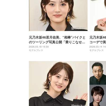
元乃木坂46若月佑美、“相棒”バイクと
元乃木坂4
のツーリング写真公開「乗りこなせる
コーデで美
のすごい」「かっこよすぎて痺れた」
麗」「表情
2026.03.18 15:30
2026.03.14 14
モデルプレス
モデルプレス
と反響