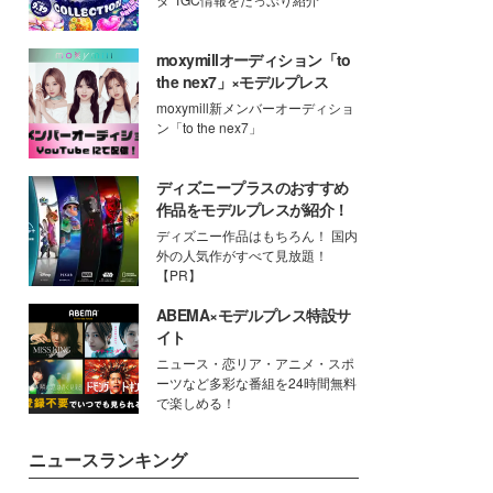
moxymillオーディション「to
the nex7」×モデルプレス
moxymill新メンバーオーディショ
ン「to the nex7」
ディズニープラスのおすすめ
作品をモデルプレスが紹介！
ディズニー作品はもちろん！ 国内
外の人気作がすべて見放題！
【PR】
ABEMA×モデルプレス特設サ
イト
ニュース・恋リア・アニメ・スポ
ーツなど多彩な番組を24時間無料
で楽しめる！
ニュースランキング