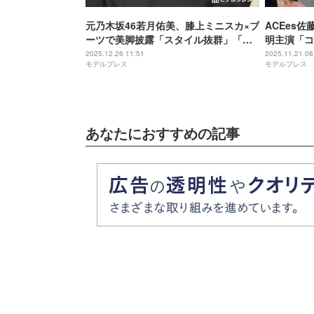
元乃木坂46若月佑美、膝上ミニスカ×ブ
ACEes
ーツで美脚披露「スタイル抜群」「大
明主演「コ
人っぽい」の声
ストキャス
2025.12.26 11:51
2025.11.21 08
モデルプレス
モデルプレス
あなたにおすすめの記事