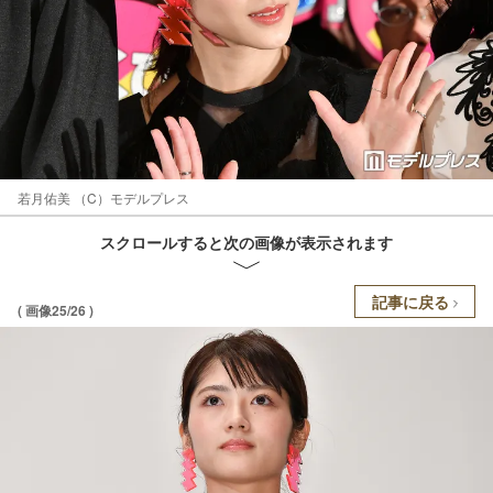
若月佑美 （C）モデルプレス
スクロールすると次の画像が表示されます
記事に戻る
( 画像25/26 )