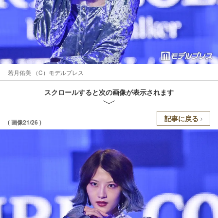
若月佑美 （C）モデルプレス
スクロールすると次の画像が表示されます
記事に戻る
( 画像21/26 )