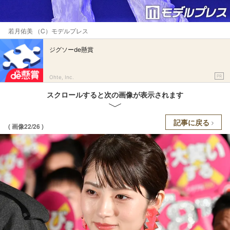
若月佑美 （C）モデルプレス
ジグソーde懸賞
PR
Ohte, Inc.
スクロールすると次の画像が表示されます
記事に戻る
( 画像22/26 )