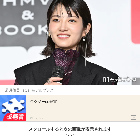
若月佑美 （C）モデルプレス
ジグソーde懸賞
PR
Ohte, Inc.
スクロールすると次の画像が表示されます