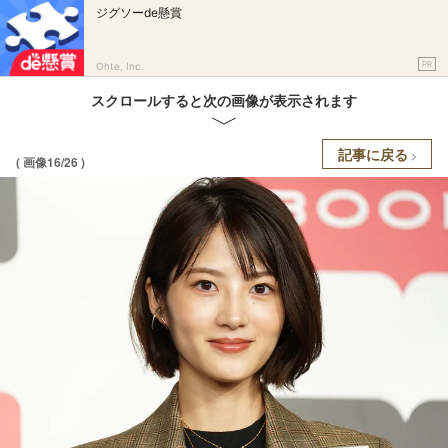
ジグソーde懸賞
PR
Ohte, Inc.
スクロールすると次の画像が表示されます
記事に戻る
( 画像16/26 )