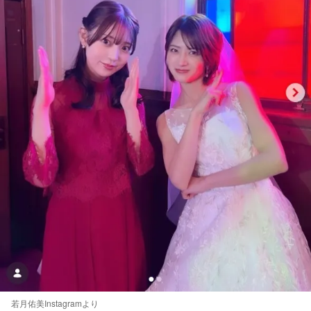
若月佑美Instagramより