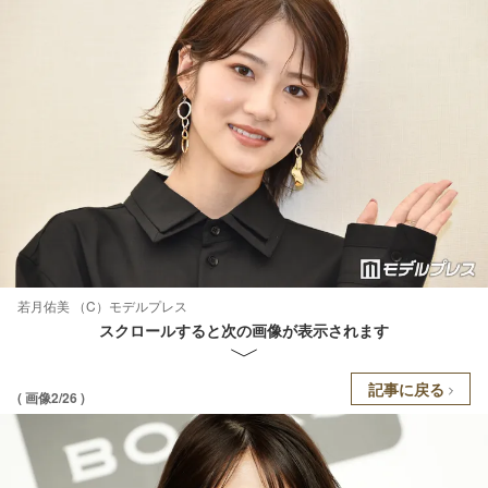
若月佑美 （C）モデルプレス
スクロールすると次の画像が表示されます
記事に戻る
( 画像2/26 )