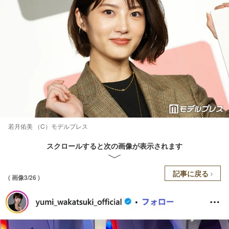
若月佑美 （C）モデルプレス
スクロールすると次の画像が表示されます
記事に戻る
( 画像3/26 )