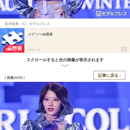
若月佑美 （C）モデルプレス
ジグソーde懸賞
PR
Ohte, Inc.
スクロールすると次の画像が表示されます
記事に戻る
( 画像20/26 )