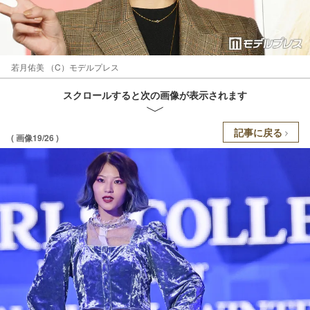
若月佑美 （C）モデルプレス
スクロールすると次の画像が表示されます
記事に戻る
( 画像19/26 )