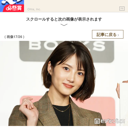
PR
Ohte, Inc.
スクロールすると次の画像が表示されます
記事に戻る
( 画像17/26 )