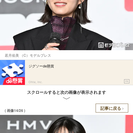
若月佑美 （C）モデルプレス
ジグソーde懸賞
PR
Ohte, Inc.
スクロールすると次の画像が表示されます
記事に戻る
( 画像14/26 )