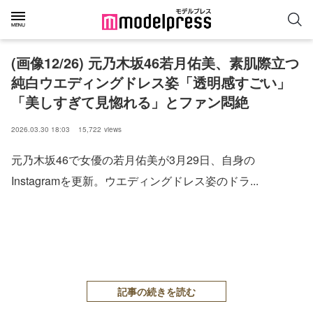
(画像12/26) 元乃木坂46若月佑美、素肌際立つ
純白ウエディングドレス姿「透明感すごい」
「美しすぎて見惚れる」とファン悶絶
2026.03.30 18:03
15,722
views
元乃木坂46で女優の若月佑美が3月29日、自身の
Instagramを更新。ウエディングドレス姿のドラ...
記事の続きを読む