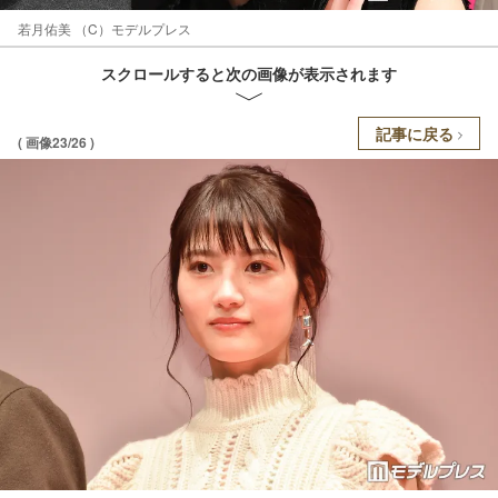
若月佑美 （C）モデルプレス
スクロールすると次の画像が表示されます
記事に戻る
( 画像23/26 )