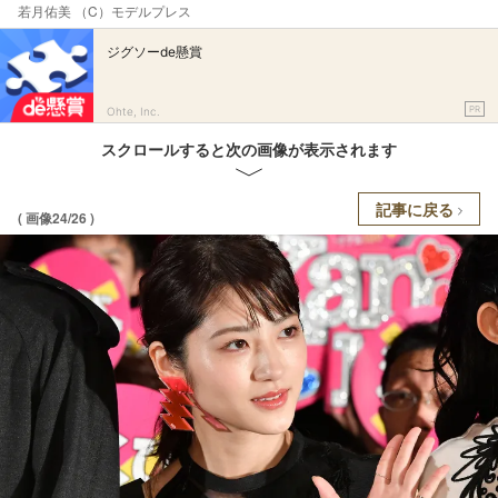
若月佑美 （C）モデルプレス
ジグソーde懸賞
PR
Ohte, Inc.
スクロールすると次の画像が表示されます
記事に戻る
( 画像24/26 )