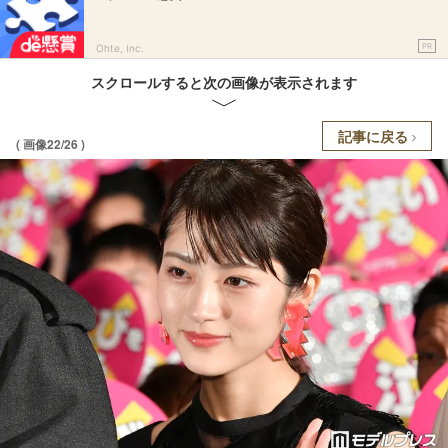
PR
Ohte, Inc.
スクロールすると次の画像が表示されます
記事に戻る
( 画像22/26 )