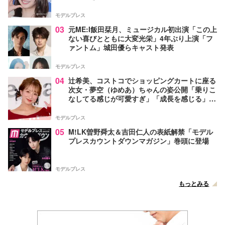
モデルプレス
03
元ME:I飯田栞月、ミュージカル初出演「この上
ない喜びとともに大変光栄」4年ぶり上演「フ
ァントム」城田優らキャスト発表
モデルプレス
04
辻希美、コストコでショッピングカートに座る
次女・夢空（ゆめあ）ちゃんの姿公開「乗りこ
なしてる感じが可愛すぎ」「成長を感じる」の
声
モデルプレス
05
M!LK曽野舜太＆吉田仁人の表紙解禁「モデル
プレスカウントダウンマガジン」巻頭に登場
モデルプレス
もっとみる