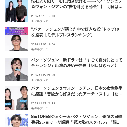
悩むより動く、心に抱き続ける――パク・ソジュン
＆ウォン・ジアンの“夢を叶える秘訣”【「明日はき
っと」インタビュー】
2025.12.10 17:00
モデルプレス
“パク・ソジュンが演じた中で好きな役”トップ10
を発表【モデルプレスランキング】
2025.12.09 19:00
モデルプレス
パク・ソジュン、新ドラマは「すごく自分にとって
チャレンジ」出演の決め手告白【明日はきっと】
2025.11.27 20:59
モデルプレス
パク・ソジュン＆ウォン・ジアン、日本の女性歌手
に感謝「普段から好きだったアーティスト」【明日
はきっと】
2025.11.27 20:45
モデルプレス
SixTONESジェシー＆パク・ソジュン、奇跡の日韓
美男2ショットが話題「異次元のスタイル」「眼