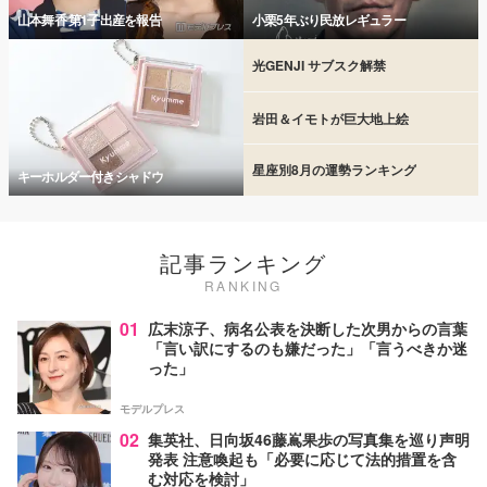
山本舞香 第1子出産を報告
小栗5年ぶり民放レギュラー
光GENJI サブスク解禁
岩田＆イモトが巨大地上絵
星座別8月の運勢ランキング
キーホルダー付きシャドウ
記事ランキング
RANKING
01
広末涼子、病名公表を決断した次男からの言葉
「言い訳にするのも嫌だった」「言うべきか迷
った」
モデルプレス
02
集英社、日向坂46藤嶌果歩の写真集を巡り声明
発表 注意喚起も「必要に応じて法的措置を含
む対応を検討」