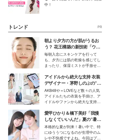
中！
トレンド
PR
朝より夕方の方が肌がうるお
う？ 花王構築の新技術「ウォ
ーターキャプチャリングスキ
毎朝入念にスキンケアを行って
ン（捕水肌）」がスキンケア
も、夕方には肌の乾燥を感じてし
の常識を変える予感
まったり、保湿ミストが手放せな
いという読者も多いのでは？そん
アイドルから絶大な支持 衣装
な美容の常識を大きく変える可能
性を秘めた、革新的な「Water
デザイナー・茅野しのぶの“可
Capturing Skin（ウォーターキャ
愛い”を作る美学＜「シチズン
AKB48や＝LOVEなど数々の人気
プチャリングスキン：捕水肌）」
クロスシー」インタビュー＞
アイドルたちの衣装を手掛け、ア
技術を、花王が構築した。
イドルやファンから絶大な支持を
得る、株式会社オサレカンパニー
愛甲ひかり＆橋下美好「我慢
取締役兼クリエイティブディレク
ター・茅野しのぶ。一人ひとりの
しなくていいんだ」夏の“暑さ
個性に寄り添い、魅力を引き出す
対策”の新しい選択肢とは？
本格的な夏が到来！暑い中で、特
衣装作りは、多くの女性たちに勇
にゆううつになるのが生理中のム
気と自信を与え続けている。
レや不快感ですよね。今回はプラ