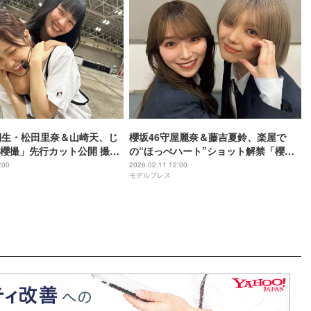
期生・松田里奈＆山崎天、じ
櫻坂46守屋麗奈＆藤吉夏鈴、楽屋で
櫻撮」先行カット公開 撮影
の“ほっぺハート”ショット解禁「櫻
撮」先行カット
:00
2026.02.11 12:00
モデルプレス