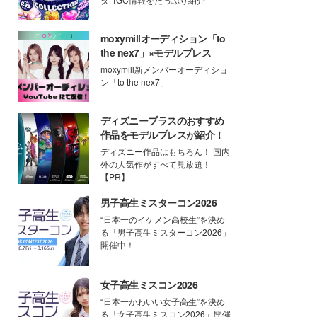
moxymillオーディション「to
the nex7」×モデルプレス
moxymill新メンバーオーディショ
ン「to the nex7」
ディズニープラスのおすすめ
作品をモデルプレスが紹介！
ディズニー作品はもちろん！ 国内
外の人気作がすべて見放題！
【PR】
男子高生ミスターコン2026
“日本一のイケメン高校生”を決め
る「男子高生ミスターコン2026」
開催中！
女子高生ミスコン2026
“日本一かわいい女子高生”を決め
る「女子高生ミスコン2026」開催