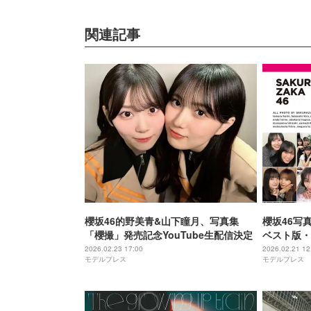
関連記事
櫻坂46的野美青&山下瞳月、写真集
櫻坂46写
「櫻撮」発売記念YouTube生配信決定
ベスト版・
ショット・
2026.02.23 17:00
2026.02.21 12
モデルプレス
モデルプレス