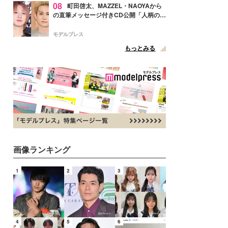
08
町田啓太、MAZZEL・NAOYAから
の直筆メッセージ付きCD公開「人柄の良
さがにじみ出てる」の声
モデルプレス
もっとみる
画像ランキング
1
2
3
4
5
6