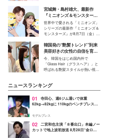
イベートでも仲良しで旅行好きな
宮城舞・島村雄大、最新作
モデル・愛甲ひかりさんと橋下美
好さんを迎えて本音で女子会トー
『ミニオンズ＆モンスター
ク。猛暑のお出かけを快適に過ご
ズ』の魅力熱弁 ハチャメチャ
世界中で愛される「ミニオンズ」
すヒントや、2人が感動した夏の
だけじゃない“友情と絆”に感
シリーズの最新作『ミニオンズ＆
生理の新常識にも迫りました。
動
モンスターズ』が8月7日（金）に
公開。モデルプレスでは、“大のミ
韓国発の“艶髪トレンド”到来
ニオン好き”という共通点を持つモ
デルの宮城舞と島村雄大の特別対
美容好きの女性の自信を育む
談をお届け！それぞれの視点か
「ヘアケア事情」って？
今、韓国をはじめ国内外で
ら、今作ならではの魅力や予想外
「Glass Hair（グラスヘア）」と
の感動をもたらす奥深いストーリ
呼ばれる艶髪スタイルが熱い視線
ーについて熱く語り合ってもらっ
を集めています。メイクやファッ
た。
ションの完成度を高めるベースと
ニュースランキング
して、“髪そのものの美しさ”に改
めて注目する人が増えている様
子。今回は、そんな憧れの艶やか
01
寺田心、週6ジム通いで体重
な髪を日常で叶える、美容好きの
62kg→82kgに 110kgのベンチプレス持
女性たちのヘアケア事情を紹介し
ち上げる姿披露「胸板の厚みすごい」
ます。
「かっこいい」と反響
モデルプレス
02
二宮和也主演「８番出口」本編ノー
カットで地上波初放送 8月28日“金ロ
ー”枠