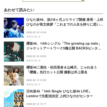
あわせて読みたい
ひなた坂46、涙の9ヶ月ぶりライブ開催 座長・上村
ひなのが長文挨拶「これまでの人生を誇りに思いま
した」【ライブレポ／セットリスト】
2026.02.19 10:43
モデルプレス
櫻坂46、14thシングル「The growing up train」
ジャケットアートワーク5種公開 BACKSセンター
は三期生・村山美羽
2026.02.16 18:00
モデルプレス
櫻坂46二期生・松田里奈＆山崎天、じゃれ合う
「櫻撮」先行カット公開 撮影は井上梨名
2026.02.13 12:00
モデルプレス
日向坂46「16th Single ひなた坂46 LIVE」
Leminoで生配信決定 上村ひなのがセンター
2026.02.12 12:17