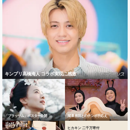
キンプリ高橋海人 コラボ実現に感激
「ブラッサム」ポスター公開
深澤 有田とのテンポ手応え
ヒカキン 二千万寄付