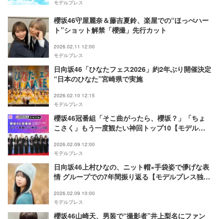
モデルプレス
櫻坂46守屋麗奈＆藤吉夏鈴、楽屋での“ほっぺハー
ト”ショット解禁「櫻撮」先行カット
2026.02.11 12:00
モデルプレス
日向坂46「ひなたフェス2026」約2年ぶり開催決定
“日本のひなた”宮崎県で実施
2026.02.10 12:15
モデルプレス
櫻坂46冠番組「そこ曲がったら、櫻坂？」「ちょ
こさく」もう一度観たい神回トップ10【モデルプ
レスランキング】
2026.02.09 12:00
モデルプレス
日向坂46上村ひなの、ニット帽×手袋姿で儚げな表
情 グループでの7年間振り返る【モデルプレス独占
カットあり】
2026.02.09 10:00
モデルプレス
櫻坂46山崎天、男装で“撮影者”井上梨名にファン