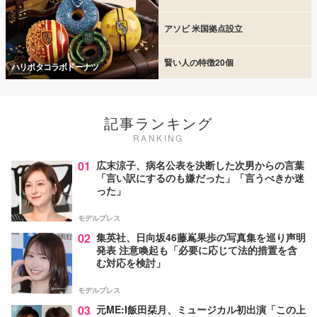
アソビ 米国拠点設立
賢い人の特徴20個
ハリポタコラボドーナツ
記事ランキング
RANKING
01
広末涼子、病名公表を決断した次男からの言葉
「言い訳にするのも嫌だった」「言うべきか迷
った」
モデルプレス
02
集英社、日向坂46藤嶌果歩の写真集を巡り声明
発表 注意喚起も「必要に応じて法的措置を含
む対応を検討」
モデルプレス
03
元ME:I飯田栞月、ミュージカル初出演「この上