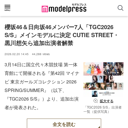
櫻坂46＆⽇向坂46メンバー7人「TGC2026 
S/S」メインモデルに決定 CUTIE STREET・
黒川想⽮ら追加出演者解禁
2026.02.20 14:45
44,288
views
3⽉14⽇に国⽴代々⽊競技場 第⼀体
育館にて開催される『第42回 マイナ
ビ 東京ガールズコレクション 2026
SPRING/SUMMER』（以下、
『TGC2026 S/S』）より、追加出演
拡大する
者が発表された。
「TGC2026 S/S」出演者
一覧（提供写真）
全文を読む