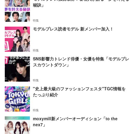
秘訣」
特集
モデルプレス読者モデル 新メンバー加入！
特集
SNS影響力トレンド俳優・女優を特集「モデルプレ
スカウントダウン」
特集
"史上最大級のファッションフェスタ"TGC情報を
たっぷり紹介
特集
moxymill新メンバーオーディション「to the
nex7」