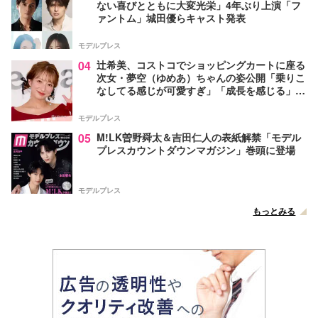
ない喜びとともに大変光栄」4年ぶり上演「フ
ァントム」城田優らキャスト発表
モデルプレス
04
辻希美、コストコでショッピングカートに座る
次女・夢空（ゆめあ）ちゃんの姿公開「乗りこ
なしてる感じが可愛すぎ」「成長を感じる」の
声
モデルプレス
05
M!LK曽野舜太＆吉田仁人の表紙解禁「モデル
プレスカウントダウンマガジン」巻頭に登場
モデルプレス
もっとみる