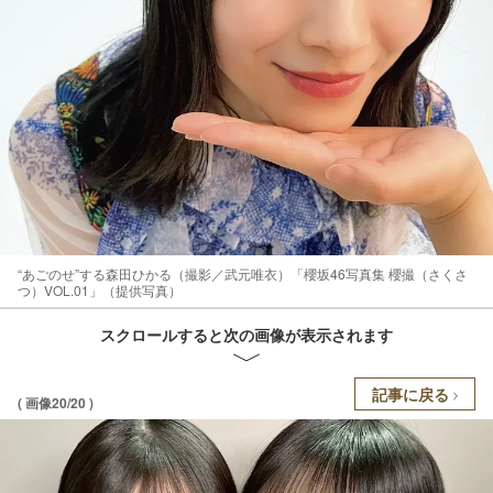
“あごのせ”する森田ひかる（撮影／武元唯衣）「櫻坂46写真集 櫻撮（さくさ
つ）VOL.01」（提供写真）
スクロールすると次の画像が表示されます
記事に戻る
( 画像20/20 )