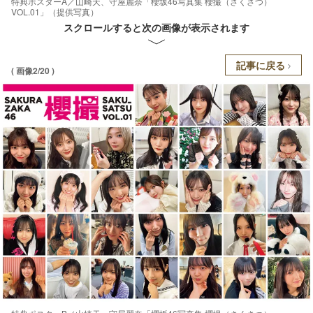
特典ポスターA／山崎天、守屋麗奈「櫻坂46写真集 櫻撮（さくさつ）
VOL.01」（提供写真）
スクロールすると次の画像が表示されます
記事に戻る
( 画像2/20 )