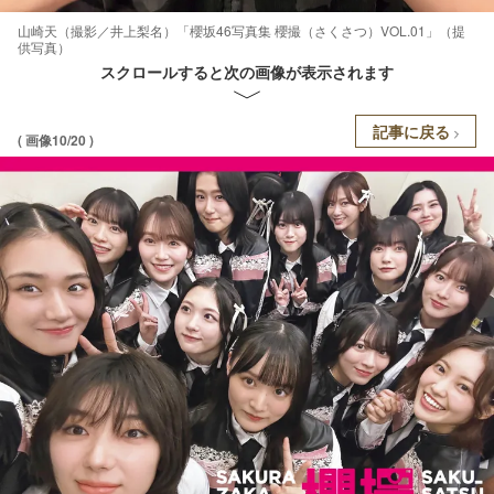
山崎天（撮影／井上梨名）「櫻坂46写真集 櫻撮（さくさつ）VOL.01」（提
供写真）
スクロールすると次の画像が表示されます
記事に戻る
( 画像10/20 )