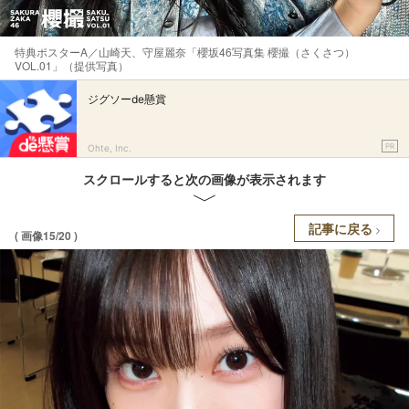
特典ポスターA／山崎天、守屋麗奈「櫻坂46写真集 櫻撮（さくさつ）
VOL.01」（提供写真）
ジグソーde懸賞
PR
Ohte, Inc.
スクロールすると次の画像が表示されます
記事に戻る
( 画像15/20 )