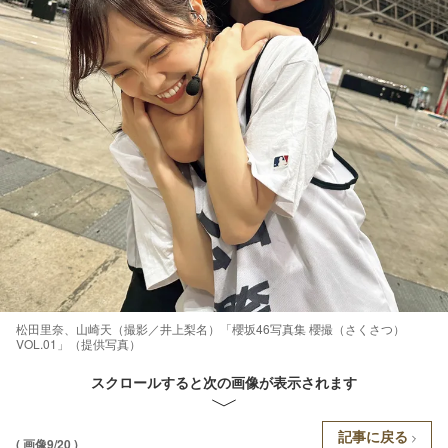
松田里奈、山崎天（撮影／井上梨名）「櫻坂46写真集 櫻撮（さくさつ）
VOL.01」（提供写真）
スクロールすると次の画像が表示されます
記事に戻る
( 画像9/20 )