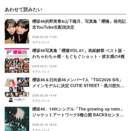
あわせて読みたい
櫻坂46的野美青&山下瞳月、写真集「櫻撮」発売記
念YouTube生配信決定
2026.02.23 17:00
モデルプレス
櫻坂46写真集「櫻撮VOL.01」表紙解禁 ベスト版・
わちゃわちゃ感・もぐもぐショット・彼女感の4種
2026.02.21 12:00
モデルプレス
櫻坂46＆⽇向坂46メンバー7人「TGC2026 S/S」
メインモデルに決定 CUTIE STREET・黒川想⽮ら
追加出演者解禁
2026.02.20 14:45
モデルプレス
櫻坂46、14thシングル「The growing up train」
ジャケットアートワーク5種公開 BACKSセンター
は三期生・村山美羽
2026.02.16 18:00
モデルプレス