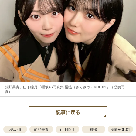
的野美青、山下瞳月「櫻坂46写真集 櫻撮（さくさつ）VOL.01」（提供写
真）
記事に戻る
櫻坂46
的野美青
山下瞳月
櫻撮
櫻撮VOL.01