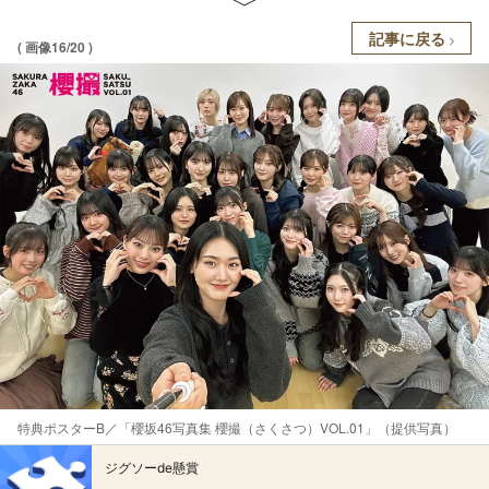
記事に戻る
( 画像16/20 )
特典ポスターB／「櫻坂46写真集 櫻撮（さくさつ）VOL.01」（提供写真）
ジグソーde懸賞