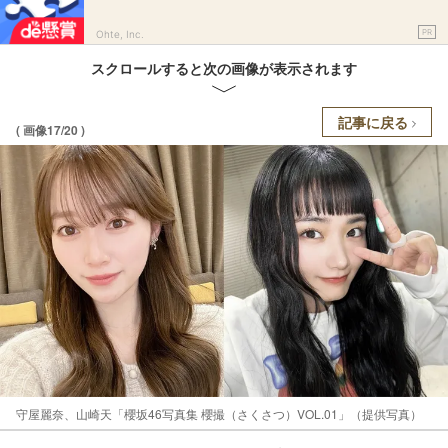
PR
Ohte, Inc.
スクロールすると次の画像が表示されます
記事に戻る
( 画像17/20 )
守屋麗奈、山崎天「櫻坂46写真集 櫻撮（さくさつ）VOL.01」（提供写真）