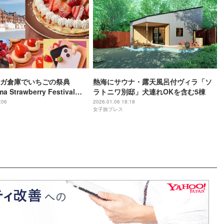
ガ倉庫でいちごの祭典
熱海にサウナ・露天風呂付ヴィラ「ソ
 Strawberry Festival
ラトニワ別邸」犬連れOKを含む5棟
全46店舗集結の幸せ空間
:06
2026.01.06 18:18
女子旅プレス