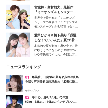
いという読者も多いのでは？そん
宮城舞・島村雄大、最新作
な美容の常識を大きく変える可能
性を秘めた、革新的な「Water
『ミニオンズ＆モンスター
Capturing Skin（ウォーターキャ
ズ』の魅力熱弁 ハチャメチャ
世界中で愛される「ミニオンズ」
プチャリングスキン：捕水肌）」
だけじゃない“友情と絆”に感
シリーズの最新作『ミニオンズ＆
技術を、花王が構築した。
動
モンスターズ』が8月7日（金）に
公開。モデルプレスでは、“大のミ
愛甲ひかり＆橋下美好「我慢
ニオン好き”という共通点を持つモ
デルの宮城舞と島村雄大の特別対
しなくていいんだ」夏の“暑さ
談をお届け！それぞれの視点か
対策”の新しい選択肢とは？
本格的な夏が到来！暑い中で、特
ら、今作ならではの魅力や予想外
にゆううつになるのが生理中のム
の感動をもたらす奥深いストーリ
レや不快感ですよね。今回はプラ
ーについて熱く語り合ってもらっ
イベートでも仲良しで旅行好きな
た。
モデル・愛甲ひかりさんと橋下美
ニュースランキング
好さんを迎えて本音で女子会トー
ク。猛暑のお出かけを快適に過ご
すヒントや、2人が感動した夏の
01
集英社、日向坂46藤嶌果歩の写真集
生理の新常識にも迫りました。
を巡り声明発表 注意喚起も「必要に応じ
て法的措置を含む対応を検討」
モデルプレス
02
寺田心、週6ジム通いで体重
62kg→82kgに 110kgのベンチプレス持
ち上げる姿披露「胸板の厚みすごい」