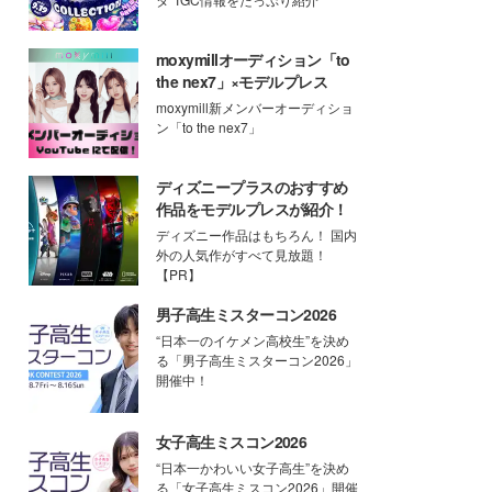
moxymillオーディション「to
the nex7」×モデルプレス
moxymill新メンバーオーディショ
ン「to the nex7」
ディズニープラスのおすすめ
作品をモデルプレスが紹介！
ディズニー作品はもちろん！ 国内
外の人気作がすべて見放題！
【PR】
男子高生ミスターコン2026
“日本一のイケメン高校生”を決め
る「男子高生ミスターコン2026」
開催中！
女子高生ミスコン2026
“日本一かわいい女子高生”を決め
る「女子高生ミスコン2026」開催