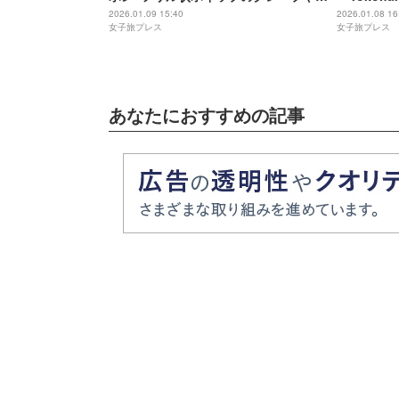
ケベア浮かぶ濃厚ホットチョコ
2026」
2026.01.09 15:40
2026.01.08 16
女子旅プレス
女子旅プレス
あなたにおすすめの記事