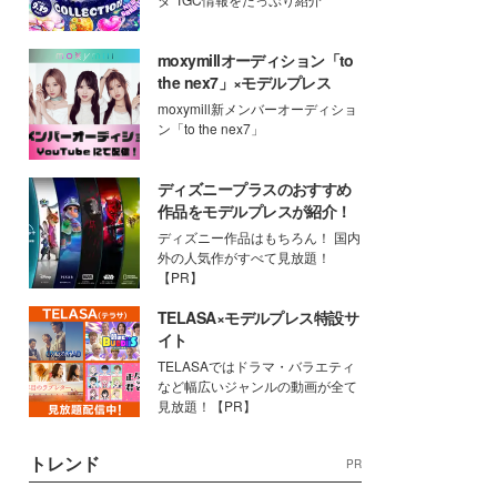
moxymillオーディション「to
the nex7」×モデルプレス
moxymill新メンバーオーディショ
ン「to the nex7」
ディズニープラスのおすすめ
作品をモデルプレスが紹介！
ディズニー作品はもちろん！ 国内
外の人気作がすべて見放題！
【PR】
TELASA×モデルプレス特設サ
イト
TELASAではドラマ・バラエティ
など幅広いジャンルの動画が全て
見放題！【PR】
トレンド
PR