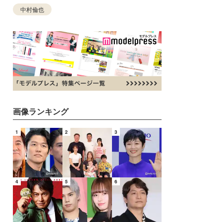
中村倫也
画像ランキング
1
2
3
4
5
6