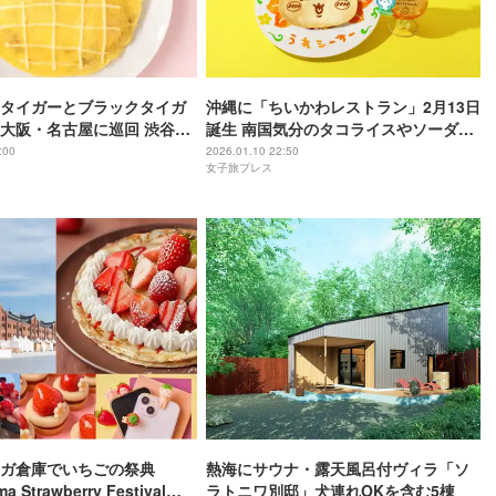
タイガーとブラックタイガ
沖縄に「ちいかわレストラン」2月13日
大阪・名古屋に巡回 渋谷で
誕生 南国気分のタコライスやソーダな
ーティングも開催
ど限定メニュー
:00
2026.01.10 22:50
女子旅プレス
ガ倉庫でいちごの祭典
熱海にサウナ・露天風呂付ヴィラ「ソ
 Strawberry Festival
ラトニワ別邸」犬連れOKを含む5棟