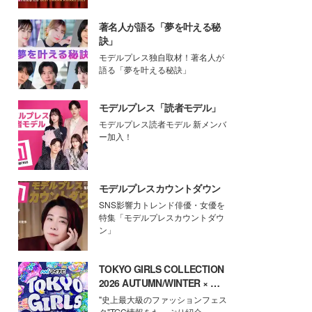
著名人が語る「夢を叶える秘
訣」
モデルプレス独自取材！著名人が
語る「夢を叶える秘訣」
モデルプレス「読者モデル」
モデルプレス読者モデル 新メンバ
ー加入！
モデルプレスカウントダウン
SNS影響力トレンド俳優・女優を
特集「モデルプレスカウントダウ
ン」
TOKYO GIRLS COLLECTION
2026 AUTUMN/WINTER × モ
デルプレス
"史上最大級のファッションフェス
タ"TGC情報をたっぷり紹介