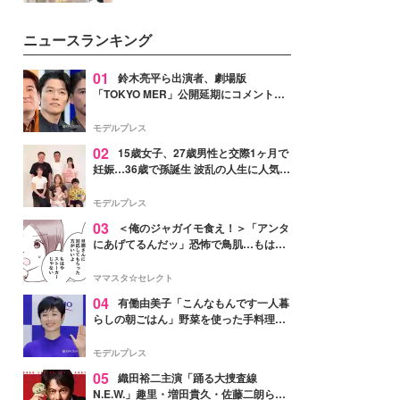
を集めています。メイクやファッ
ションの完成度を高めるベースと
ニュースランキング
して、“髪そのものの美しさ”に改
めて注目する人が増えている様
子。今回は、そんな憧れの艶やか
01
鈴木亮平ら出演者、劇場版
な髪を日常で叶える、美容好きの
「TOKYO MER」公開延期にコメント
女性たちのヘアケア事情を紹介し
「現実のヒーローたちにチームMERから
ます。
最大の敬意とエールを」
モデルプレス
02
15歳女子、27歳男性と交際1ヶ月で
妊娠…36歳で孫誕生 波乱の人生に人気タ
レント思わずツッコミ「だいぶ危ねえ
よ！」
モデルプレス
03
＜俺のジャガイモ食え！＞「アンタ
にあげてるんだッ」恐怖で鳥肌…もはや
ストーカー？【第3話まんが】
ママスタ☆セレクト
04
有働由美子「こんなもんです一人暮
らしの朝ごはん」野菜を使った手料理公
開「作ってみたい」「ヘルシーで美味し
そう」と反響
モデルプレス
05
織田裕二主演「踊る大捜査線
N.E.W.」趣里・増田貴久・佐藤二朗ら新