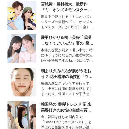
宮城舞・島村雄大、最新作
『ミニオンズ＆モンスター
ズ』の魅力熱弁 ハチャメチャ
世界中で愛される「ミニオンズ」
だけじゃない“友情と絆”に感
シリーズの最新作『ミニオンズ＆
動
モンスターズ』が8月7日（金）に
公開。モデルプレスでは、“大のミ
愛甲ひかり＆橋下美好「我慢
ニオン好き”という共通点を持つモ
デルの宮城舞と島村雄大の特別対
しなくていいんだ」夏の“暑さ
談をお届け！それぞれの視点か
対策”の新しい選択肢とは？
本格的な夏が到来！暑い中で、特
ら、今作ならではの魅力や予想外
にゆううつになるのが生理中のム
の感動をもたらす奥深いストーリ
レや不快感ですよね。今回はプラ
ーについて熱く語り合ってもらっ
イベートでも仲良しで旅行好きな
た。
朝より夕方の方が肌がうるお
モデル・愛甲ひかりさんと橋下美
好さんを迎えて本音で女子会トー
う？ 花王構築の新技術「ウォ
ク。猛暑のお出かけを快適に過ご
ーターキャプチャリングスキ
毎朝入念にスキンケアを行って
すヒントや、2人が感動した夏の
ン（捕水肌）」がスキンケア
も、夕方には肌の乾燥を感じてし
生理の新常識にも迫りました。
の常識を変える予感
まったり、保湿ミストが手放せな
いという読者も多いのでは？そん
韓国発の“艶髪トレンド”到来
な美容の常識を大きく変える可能
性を秘めた、革新的な「Water
美容好きの女性の自信を育む
Capturing Skin（ウォーターキャ
「ヘアケア事情」って？
今、韓国をはじめ国内外で
プチャリングスキン：捕水肌）」
「Glass Hair（グラスヘア）」と
技術を、花王が構築した。
呼ばれる艶髪スタイルが熱い視線