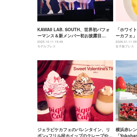
KAWAII LAB. SOUTH、世界初パフォ
「ホワイト
ーマンス＆新メンバー初お披露目
ーカフェ」
FRUITS ZIPPER「NEW KAWAII」カバ
好評のグリ
2025.10.11 15:49
2026.01.11 09
モデルプレス
女子旅プレス
ーでアレンジも【TGC北九州2025】
ジェラピケカフェのバレンタイン、リ
横浜赤レン
ボン×フリル状ホイップのクレープやピ
「Yokohama