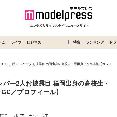
ラム
ライフ
ビジネス
特集
ランキング
ドラ
AB. SOUTH、新メンバー2人お披露目 福岡出身の高校生・黒田真央＆福本楓【カワコ
、新メンバー2人お披露目 福岡出身の高校生・
TGC／プロフィール】
 by TGC」（以下、カワコレT...