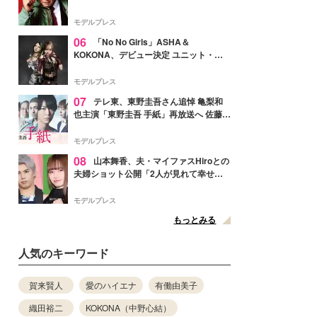
メンバー紹介映像解禁 各キャラクター象
徴する“謎のキーワード”も
モデルプレス
06
「No No Girls」ASHA＆
KOKONA、デビュー決定 ユニット・
TAKARAとしてセルフプロデュース楽曲
リリースへ
モデルプレス
07
テレ東、東野圭吾さん追悼 亀梨和
也主演「東野圭吾 手紙」再放送へ 佐藤隆
太・本田翼・中村倫也ら出演
モデルプレス
08
山本舞香、夫・マイファスHiroとの
夫婦ショット公開「2人が見れて幸せ」
「仲の良さが伝わってくる」と反響
モデルプレス
もっとみる
人気のキーワード
賀来賢人
愛のハイエナ
有働由美子
織田裕二
KOKONA（中野心結）