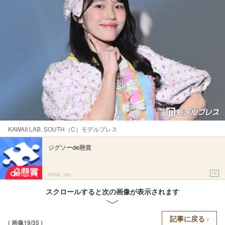
KAWAII LAB. SOUTH（C）モデルプレス
ジグソーde懸賞
PR
Ohte, Inc.
スクロールすると次の画像が表示されます
記事に戻る
( 画像19/35 )