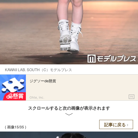
KAWAII LAB. SOUTH（C）モデルプレス
ジグソーde懸賞
PR
Ohte, Inc.
スクロールすると次の画像が表示されます
記事に戻る
( 画像15/35 )