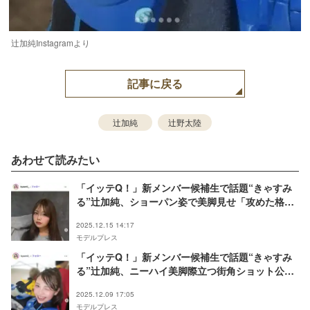
辻加純Instagramより
記事に戻る
辻加純
辻野太陸
あわせて読みたい
「イッテQ！」新メンバー候補生で話題“きゃすみ
る”辻加純、ショーパン姿で美脚見せ「攻めた格
好」「スタイル抜群」と反響
2025.12.15 14:17
モデルプレス
「イッテQ！」新メンバー候補生で話題“きゃすみ
る”辻加純、ニーハイ美脚際立つ街角ショット公開
「イルミに負けない輝き」「スタイル最強」と反響
2025.12.09 17:05
モデルプレス