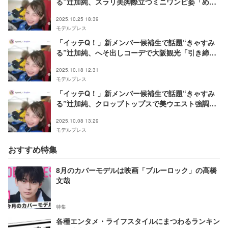
る”辻加純、スラリ美脚際立つミニワンピ姿「めち
ゃくちゃ可愛い」「スタイル憧れる」と反響
2025.10.25 18:39
モデルプレス
「イッテQ！」新メンバー候補生で話題“きゃすみ
る”辻加純、へそ出しコーデで大阪観光「引き締ま
ってる」「スタイル良すぎ」
2025.10.18 12:31
モデルプレス
「イッテQ！」新メンバー候補生で話題“きゃすみ
る”辻加純、クロップトップスで美ウエスト強調
「ラインが綺麗」「憧れる」と反響
2025.10.08 13:29
モデルプレス
おすすめ特集
8月のカバーモデルは映画「ブルーロック」の高橋
文哉
特集
各種エンタメ・ライフスタイルにまつわるランキン