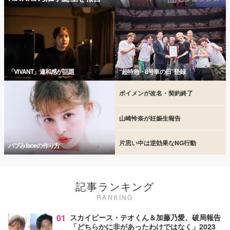
「VIVANT」違和感が話題
“超特急・8号車の日”登録
ボイメンが改名・契約終了
山崎怜奈が妊娠生報告
片思い中は逆効果なNG行動
バブみfaceの作り方
記事ランキング
RANKING
01
スカイピース・テオくん＆加藤乃愛、破局報告
「どちらかに非があったわけではなく」2023