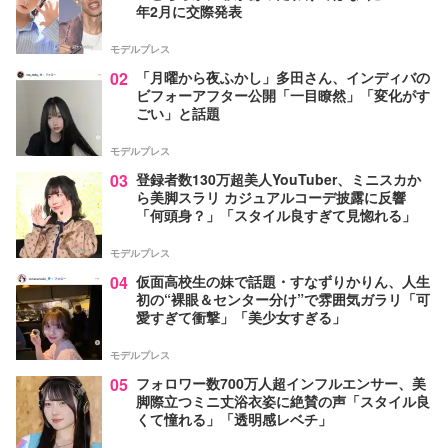
年2月に交際発表
モデルプレス
02
「月曜から夜ふかし」多田さん、インディバの
ビフォーアフター公開「一目瞭然」「変化がす
ごい」と話題
モデルプレス
03
登録者数130万超美人YouTuber、ミニスカか
ら美脚スラリ カジュアルコーデ披露に反響
「何頭身？」「スタイル良すぎて見惚れる」
モデルプレス
04
仮面高校生の妹で話題・すなずりかりん、人生
初の“裸眼＆センター分け”で雰囲気ガラリ「可
愛すぎて衝撃」「美少女すぎる」
モデルプレス
05
フォロワー数700万人超インフルエンサー、美
脚際立つミニ丈浴衣姿に絶賛の声「スタイル良
くて憧れる」「透明感レベチ」