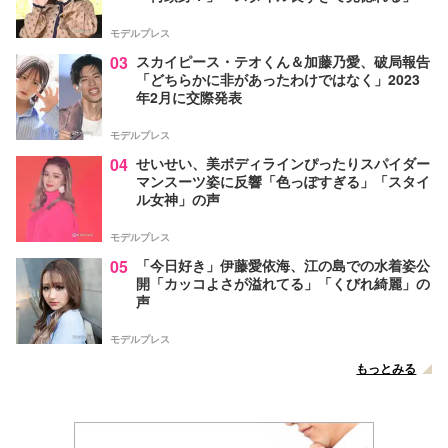
モデルプレス
03
スカイピース・テオくん＆加藤乃愛、破局報告
「どちらかに非があったわけではなく」2023
年2月に交際発表
モデルプレス
04
せいせい、美ボディラインぴったりスパイダー
マンスーツ姿に反響「色っぽすぎる」「スタイ
ル女神」の声
モデルプレス
05
「今日好き」伊藤愛依海、江の島での水着姿公
開「カッコよさが溢れてる」「くびれ綺麗」の
声
モデルプレス
もっとみる