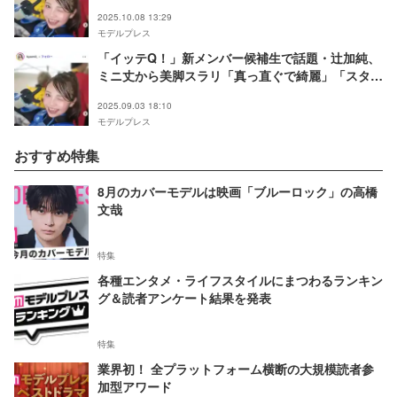
「ラインが綺麗」「憧れる」と反響
2025.10.08 13:29
モデルプレス
「イッテQ！」新メンバー候補生で話題・辻加純、
ミニ丈から美脚スラリ「真っ直ぐで綺麗」「スタイ
ル良い」の声
2025.09.03 18:10
モデルプレス
おすすめ特集
8月のカバーモデルは映画「ブルーロック」の高橋
文哉
特集
各種エンタメ・ライフスタイルにまつわるランキン
グ＆読者アンケート結果を発表
特集
業界初！ 全プラットフォーム横断の大規模読者参
加型アワード