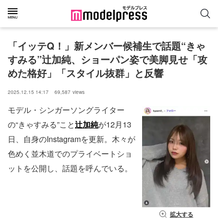
「イッテQ！」新メンバー候補生で話題“きゃ
すみる”辻加純、ショーパン姿で美脚見せ「攻
めた格好」「スタイル抜群」と反響
2025.12.15 14:17
69,587
views
モデル・シンガーソングライター
の“きゃすみる”こと
辻加純
が12月13
日、自身のInstagramを更新。木々が
色めく並木道でのプライベートショ
ットを公開し、話題を呼んでいる。
拡大する