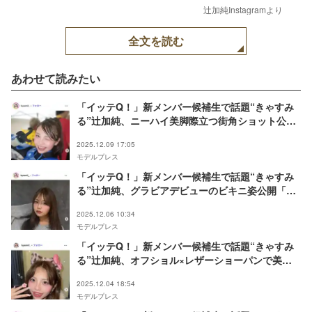
辻加純Instagramより
全文を読む
あわせて読みたい
「イッテQ！」新メンバー候補生で話題“きゃすみ
る”辻加純、ニーハイ美脚際立つ街角ショット公開
「イルミに負けない輝き」「スタイル最強」と反響
2025.12.09 17:05
モデルプレス
「イッテQ！」新メンバー候補生で話題“きゃすみ
る”辻加純、グラビアデビューのビキニ姿公開「健
康的で素敵」「スタイル良すぎ」の声
2025.12.06 10:34
モデルプレス
「イッテQ！」新メンバー候補生で話題“きゃすみ
る”辻加純、オフショル×レザーショーパンで美ボ
ディ全開「可愛すぎる」「スタイル際立つ」と絶賛
2025.12.04 18:54
の声
モデルプレス