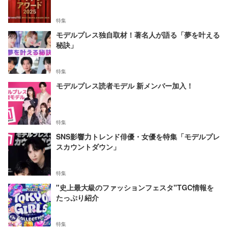
特集
モデルプレス独自取材！著名人が語る「夢を叶える
秘訣」
特集
モデルプレス読者モデル 新メンバー加入！
特集
SNS影響力トレンド俳優・女優を特集「モデルプレ
スカウントダウン」
特集
"史上最大級のファッションフェスタ"TGC情報を
たっぷり紹介
特集