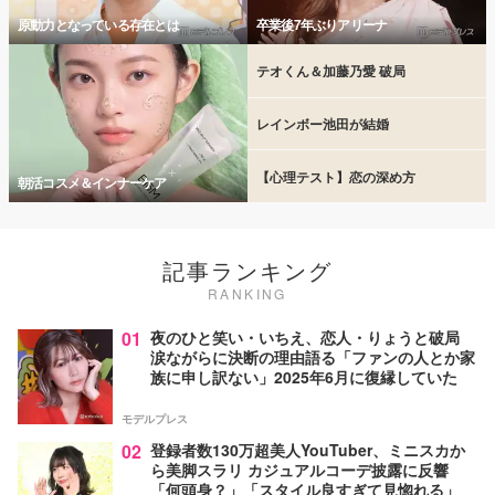
原動力となっている存在とは
卒業後7年ぶりアリーナ
テオくん＆加藤乃愛 破局
レインボー池田が結婚
【心理テスト】恋の深め方
朝活コスメ＆インナーケア
記事ランキング
RANKING
01
夜のひと笑い・いちえ、恋人・りょうと破局
涙ながらに決断の理由語る「ファンの人とか家
族に申し訳ない」2025年6月に復縁していた
モデルプレス
02
登録者数130万超美人YouTuber、ミニスカか
ら美脚スラリ カジュアルコーデ披露に反響
「何頭身？」「スタイル良すぎて見惚れる」