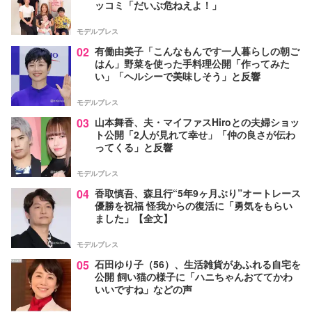
ッコミ「だいぶ危ねえよ！」
モデルプレス
02
有働由美子「こんなもんです一人暮らしの朝ご
はん」野菜を使った手料理公開「作ってみた
い」「ヘルシーで美味しそう」と反響
モデルプレス
03
山本舞香、夫・マイファスHiroとの夫婦ショッ
ト公開「2人が見れて幸せ」「仲の良さが伝わ
ってくる」と反響
モデルプレス
04
香取慎吾、森且行“5年9ヶ月ぶり”オートレース
優勝を祝福 怪我からの復活に「勇気をもらい
ました」【全文】
モデルプレス
05
石田ゆり子（56）、生活雑貨があふれる自宅を
公開 飼い猫の様子に「ハニちゃんおててかわ
いいですね」などの声