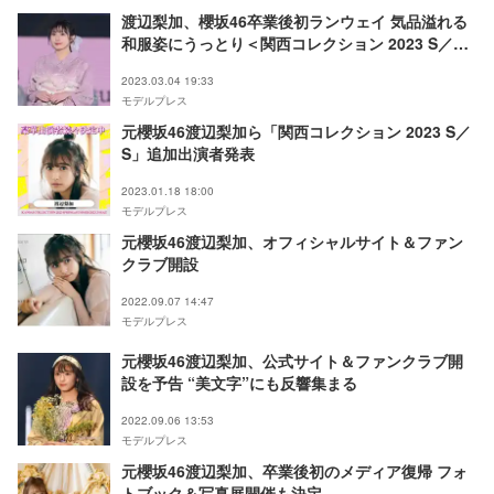
渡辺梨加、櫻坂46卒業後初ランウェイ 気品溢れる
和服姿にうっとり＜関西コレクション 2023 S／S
＞
2023.03.04 19:33
モデルプレス
元櫻坂46渡辺梨加ら「関西コレクション 2023 S／
S」追加出演者発表
2023.01.18 18:00
モデルプレス
元櫻坂46渡辺梨加、オフィシャルサイト＆ファン
クラブ開設
2022.09.07 14:47
モデルプレス
元櫻坂46渡辺梨加、公式サイト＆ファンクラブ開
設を予告 “美文字”にも反響集まる
2022.09.06 13:53
モデルプレス
元櫻坂46渡辺梨加、卒業後初のメディア復帰 フォ
トブック＆写真展開催も決定