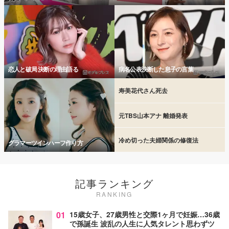
恋人と破局 決断の理由語る
病名公表決断した息子の言葉
寿美花代さん死去
元TBS山本アナ 離婚発表
冷め切った夫婦関係の修復法
グラマーツインハーフ作り方
記事ランキング
RANKING
01
15歳女子、27歳男性と交際1ヶ月で妊娠…36歳
で孫誕生 波乱の人生に人気タレント思わずツ