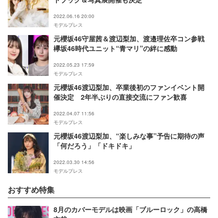
2022.06.16 20:00
モデルプレス
元櫻坂46守屋茜＆渡辺梨加、渡邉理佐卒コン参戦
欅坂46時代ユニット“青マリ”の絆に感動
2022.05.23 17:59
モデルプレス
元櫻坂46渡辺梨加、卒業後初のファンイベント開
催決定 2年半ぶりの直接交流にファン歓喜
2022.04.07 11:56
モデルプレス
元櫻坂46渡辺梨加、“楽しみな事”予告に期待の声
「何だろう」「ドキドキ」
2022.03.30 14:56
モデルプレス
おすすめ特集
8月のカバーモデルは映画「ブルーロック」の高橋