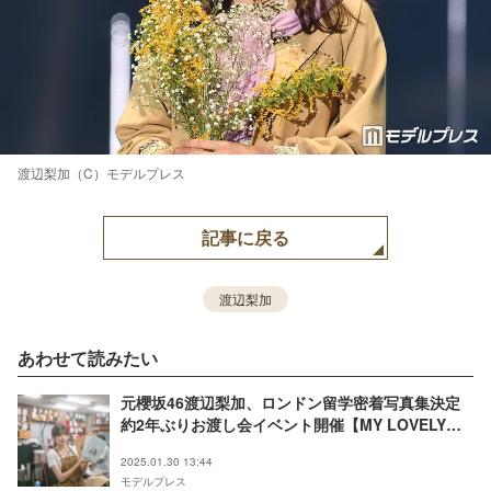
渡辺梨加（C）モデルプレス
記事に戻る
渡辺梨加
あわせて読みたい
元櫻坂46渡辺梨加、ロンドン留学密着写真集決定
約2年ぶりお渡し会イベント開催【MY LOVELY
DAYS IN LONDON】
2025.01.30 13:44
モデルプレス