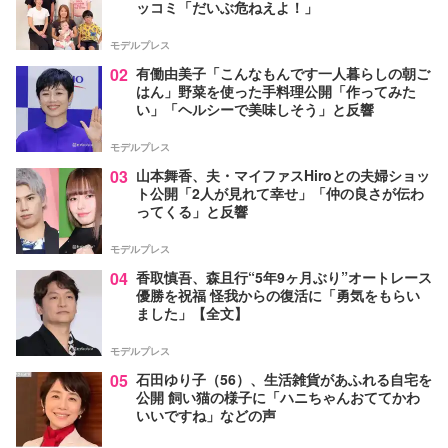
ッコミ「だいぶ危ねえよ！」
モデルプレス
02
有働由美子「こんなもんです一人暮らしの朝ご
はん」野菜を使った手料理公開「作ってみた
い」「ヘルシーで美味しそう」と反響
モデルプレス
03
山本舞香、夫・マイファスHiroとの夫婦ショッ
ト公開「2人が見れて幸せ」「仲の良さが伝わ
ってくる」と反響
モデルプレス
04
香取慎吾、森且行“5年9ヶ月ぶり”オートレース
優勝を祝福 怪我からの復活に「勇気をもらい
ました」【全文】
モデルプレス
05
石田ゆり子（56）、生活雑貨があふれる自宅を
公開 飼い猫の様子に「ハニちゃんおててかわ
いいですね」などの声