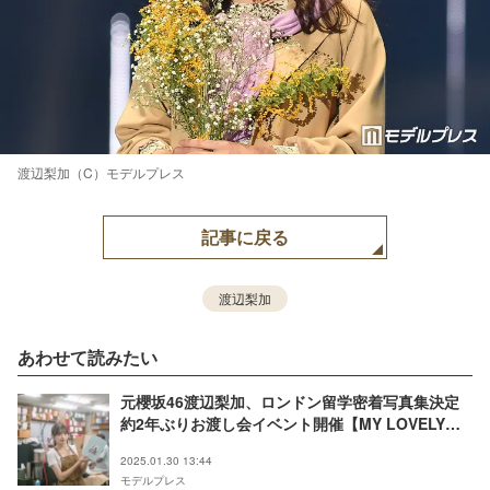
渡辺梨加（C）モデルプレス
記事に戻る
渡辺梨加
あわせて読みたい
元櫻坂46渡辺梨加、ロンドン留学密着写真集決定
約2年ぶりお渡し会イベント開催【MY LOVELY
DAYS IN LONDON】
2025.01.30 13:44
モデルプレス