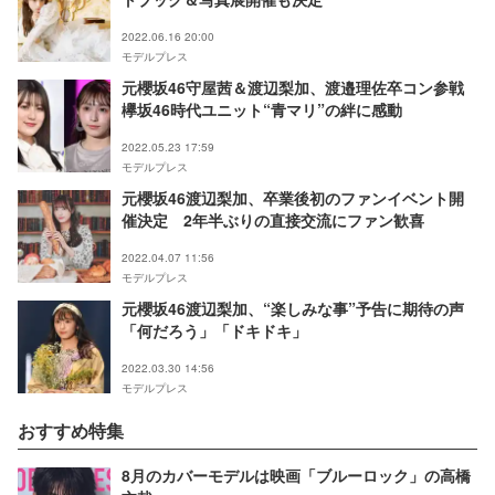
2022.06.16 20:00
モデルプレス
元櫻坂46守屋茜＆渡辺梨加、渡邉理佐卒コン参戦
欅坂46時代ユニット“青マリ”の絆に感動
2022.05.23 17:59
モデルプレス
元櫻坂46渡辺梨加、卒業後初のファンイベント開
催決定 2年半ぶりの直接交流にファン歓喜
2022.04.07 11:56
モデルプレス
元櫻坂46渡辺梨加、“楽しみな事”予告に期待の声
「何だろう」「ドキドキ」
2022.03.30 14:56
モデルプレス
おすすめ特集
8月のカバーモデルは映画「ブルーロック」の高橋