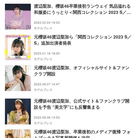
渡辺梨加、櫻坂46卒業後初ランウェイ 気品溢れる
和服姿にうっとり＜関西コレクション 2023 S／S
＞
2023.03.04 19:33
モデルプレス
元櫻坂46渡辺梨加ら「関西コレクション 2023 S／
S」追加出演者発表
2023.01.18 18:00
モデルプレス
元櫻坂46渡辺梨加、オフィシャルサイト＆ファン
クラブ開設
2022.09.07 14:47
モデルプレス
元櫻坂46渡辺梨加、公式サイト＆ファンクラブ開
設を予告 “美文字”にも反響集まる
2022.09.06 13:53
モデルプレス
元櫻坂46渡辺梨加、卒業後初のメディア復帰 フォ
トブック＆写真展開催も決定