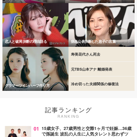
恋人と破局 決断の理由語る
病名公表決断した息子の言葉
寿美花代さん死去
元TBS山本アナ 離婚発表
冷め切った夫婦関係の修復法
グラマーツインハーフ作り方
記事ランキング
RANKING
01
15歳女子、27歳男性と交際1ヶ月で妊娠…36歳
で孫誕生 波乱の人生に人気タレント思わずツ