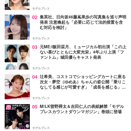
モデルプレス
02
集英社、日向坂46藤嶌果歩の写真集を巡り声明
発表 注意喚起も「必要に応じて法的措置を含
む対応を検討」
モデルプレス
03
元ME:I飯田栞月、ミュージカル初出演「この上
ない喜びとともに大変光栄」4年ぶり上演「フ
ァントム」城田優らキャスト発表
モデルプレス
04
辻希美、コストコでショッピングカートに座る
次女・夢空（ゆめあ）ちゃんの姿公開「乗りこ
なしてる感じが可愛すぎ」「成長を感じる」の
声
モデルプレス
05
M!LK曽野舜太＆吉田仁人の表紙解禁「モデル
プレスカウントダウンマガジン」巻頭に登場
モデルプレス