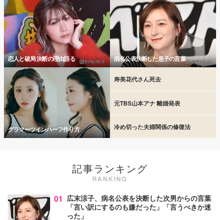
恋人と破局 決断の理由語る
病名公表決断した息子の言葉
寿美花代さん死去
元TBS山本アナ 離婚発表
冷め切った夫婦関係の修復法
グラマーツインハーフ作り方
記事ランキング
RANKING
01
広末涼子、病名公表を決断した次男からの言葉
「言い訳にするのも嫌だった」「言うべきか迷
った」