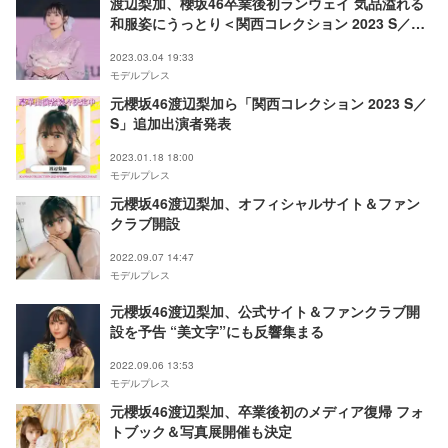
渡辺梨加、櫻坂46卒業後初ランウェイ 気品溢れる
和服姿にうっとり＜関西コレクション 2023 S／S
＞
2023.03.04 19:33
モデルプレス
元櫻坂46渡辺梨加ら「関西コレクション 2023 S／
S」追加出演者発表
2023.01.18 18:00
モデルプレス
元櫻坂46渡辺梨加、オフィシャルサイト＆ファン
クラブ開設
2022.09.07 14:47
モデルプレス
元櫻坂46渡辺梨加、公式サイト＆ファンクラブ開
設を予告 “美文字”にも反響集まる
2022.09.06 13:53
モデルプレス
元櫻坂46渡辺梨加、卒業後初のメディア復帰 フォ
トブック＆写真展開催も決定