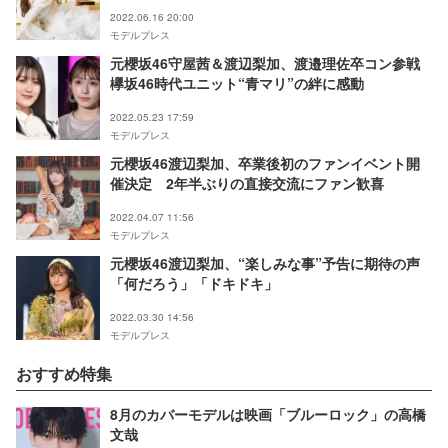
2022.06.16 20:00
モデルプレス
元櫻坂46守屋茜＆渡辺梨加、渡邉理佐卒コン参戦
欅坂46時代ユニット“青マリ”の絆に感動
2022.05.23 17:59
モデルプレス
元櫻坂46渡辺梨加、卒業後初のファンイベント開
催決定 2年半ぶりの直接交流にファン歓喜
2022.04.07 11:56
モデルプレス
元櫻坂46渡辺梨加、“楽しみな事”予告に期待の声
「何だろう」「ドキドキ」
2022.03.30 14:56
モデルプレス
おすすめ特集
8月のカバーモデルは映画「ブルーロック」の高橋
文哉