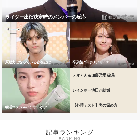
ライダー出演決定時のメンバーの反応
原動力となっている存在とは
卒業後7年ぶりアリーナ
テオくん＆加藤乃愛 破局
レインボー池田が結婚
【心理テスト】恋の深め方
朝活コスメ＆インナーケア
記事ランキング
RANKING