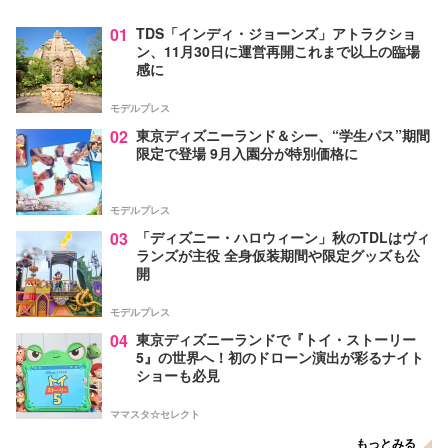
01
TDS「インディ・ジョーンズ」アトラクショ
ン、11月30日に運営再開これまで以上の臨場
感に
モデルプレス
02
東京ディズニーランド＆シー、“学生パス”期間
限定で登場 9月入園分が特別価格に
モデルプレス
03
「ディズニー・ハロウィーン」秋のTDLはヴィ
ランズが主役 全身仮装期間や限定グッズも公
開
モデルプレス
04
東京ディズニーランドで『トイ・ストーリー
5』の世界へ！初のドローン演出が彩るナイト
ショーも必見
ママスタ☆セレクト
もっとみる