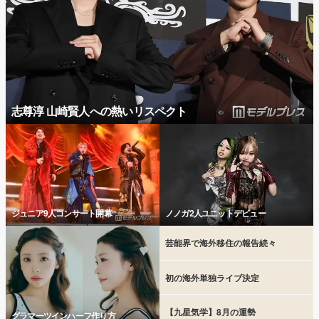
志尊淳 山崎賢人への熱いリスペクト
ジュニア9人コンサート開幕
ノノガ2人ユニットデビュー
芸能界で海外移住の報告続々
初の海外単独ライブ決定
【九星気学】8月の運勢
グラマーツインハーフ作り方