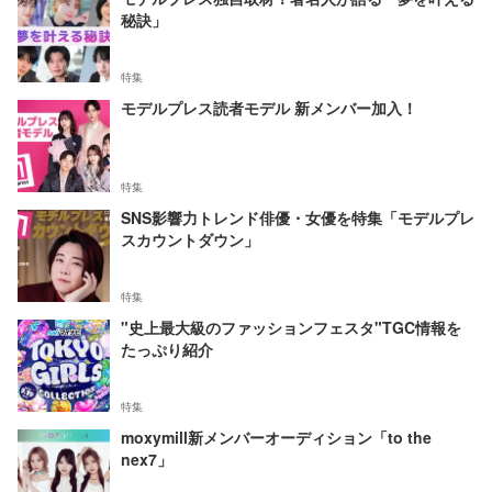
秘訣」
特集
モデルプレス読者モデル 新メンバー加入！
特集
SNS影響力トレンド俳優・女優を特集「モデルプレ
スカウントダウン」
特集
"史上最大級のファッションフェスタ"TGC情報を
たっぷり紹介
特集
moxymill新メンバーオーディション「to the
nex7」