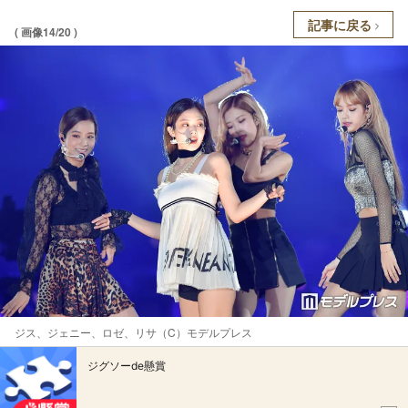
記事に戻る
( 画像14/20 )
ジス、ジェニー、ロゼ、リサ（C）モデルプレス
ジグソーde懸賞