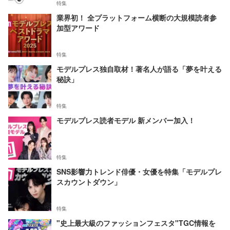
特集
業界初！ 全プラットフォーム横断の大規模読者参
加型アワード
特集
モデルプレス独自取材！著名人が語る「夢を叶える
秘訣」
特集
モデルプレス読者モデル 新メンバー加入！
特集
SNS影響力トレンド俳優・女優を特集「モデルプレ
スカウントダウン」
特集
"史上最大級のファッションフェスタ"TGC情報を