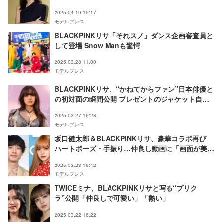
2025.04.10 15:17
モデルプレス
BLACKPINKリサ「それスノ」ダンス企画審査員と
して登場 Snow Manも驚愕
2025.03.28 11:00
モデルプレス
BLACKPINKリサ、“かねてからファン”日本俳優と
の初対面の瞬間公開 プレゼントのジャケット自ら
着せる
2025.03.27 16:28
モデルプレス
坂口健太郎＆BLACKPINKリサ、豪華コラボ再び
ハートポーズ・手振り…仲良し動画に「画面が美で
いっぱい」「永遠リピ」とネットざわつく
2025.03.23 19:42
モデルプレス
TWICEミナ、BLACKPINKリサと写る“プリク
ラ”公開「仲良しで可愛い」「熱い」
2025.03.22 16:22