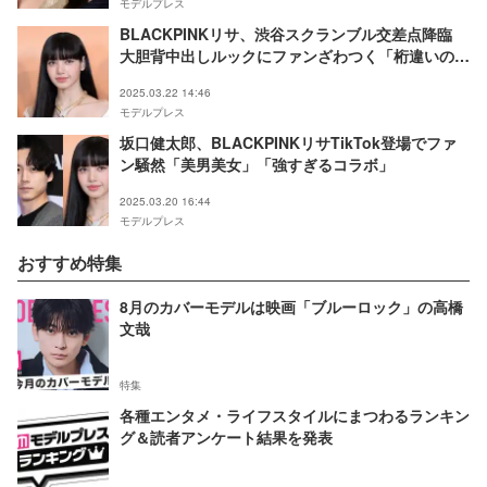
モデルプレス
BLACKPINKリサ、渋谷スクランブル交差点降臨
大胆背中出しルックにファンざわつく「桁違いのオ
ーラ」「圧巻のスタイル」
2025.03.22 14:46
モデルプレス
坂口健太郎、BLACKPINKリサTikTok登場でファ
ン騒然「美男美女」「強すぎるコラボ」
2025.03.20 16:44
モデルプレス
おすすめ特集
8月のカバーモデルは映画「ブルーロック」の高橋
文哉
特集
各種エンタメ・ライフスタイルにまつわるランキン
グ＆読者アンケート結果を発表