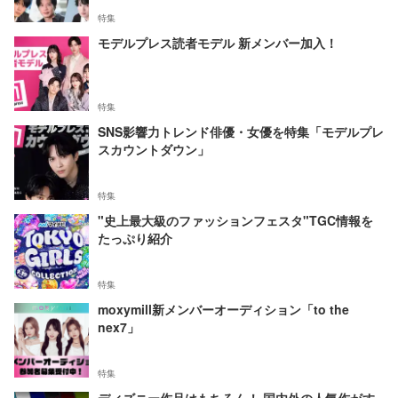
特集
モデルプレス読者モデル 新メンバー加入！
特集
SNS影響力トレンド俳優・女優を特集「モデルプレ
スカウントダウン」
特集
"史上最大級のファッションフェスタ"TGC情報を
たっぷり紹介
特集
moxymill新メンバーオーディション「to the
nex7」
特集