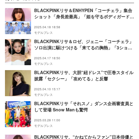
BLACKPINKリサ＆ENHYPEN「コーチェラ」集合
ショット「身長差最高」「姫を守るボディガード」
と反響
2025.04.18 18:58
モデルプレス
BLACKPINKリサ＆ロゼ、ジェニー「コーチェラ」
ソロ出演に駆けつける「来てるの胸熱」「3ショッ
ト嬉しい」の声
2025.04.17 18:50
モデルプレス
BLACKPINKリサ、大胆“紐ドレス”で圧巻スタイル
披露「セクシー」「攻めてる」と反響
2025.04.10 15:17
モデルプレス
BLACKPINKリサ「それスノ」ダンス企画審査員と
して登場 Snow Manも驚愕
2025.03.28 11:00
モデルプレス
BLACKPINKリサ、“かねてからファン”日本俳優と