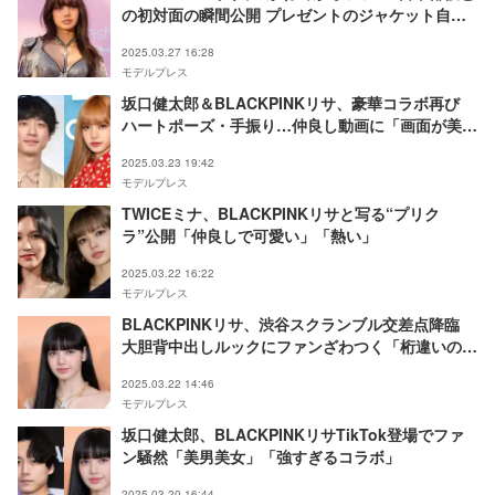
の初対面の瞬間公開 プレゼントのジャケット自ら
着せる
2025.03.27 16:28
モデルプレス
坂口健太郎＆BLACKPINKリサ、豪華コラボ再び
ハートポーズ・手振り…仲良し動画に「画面が美で
いっぱい」「永遠リピ」とネットざわつく
2025.03.23 19:42
モデルプレス
TWICEミナ、BLACKPINKリサと写る“プリク
ラ”公開「仲良しで可愛い」「熱い」
2025.03.22 16:22
モデルプレス
BLACKPINKリサ、渋谷スクランブル交差点降臨
大胆背中出しルックにファンざわつく「桁違いのオ
ーラ」「圧巻のスタイル」
2025.03.22 14:46
モデルプレス
坂口健太郎、BLACKPINKリサTikTok登場でファ
ン騒然「美男美女」「強すぎるコラボ」
2025.03.20 16:44