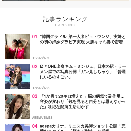
記事ランキング
RANKING
01
“韓国グラドル”第一人者ピョ・ウンジ、実妹と
の初の姉妹グラビア実現 大胆キャミ姿で密着
モデルプレス
02
IZ＊ONE出身キム・ミンジュ、日本の駅・ラー
メン屋での写真公開「ガン見しちゃう」「普通
にいるのすごい」
モデルプレス
03
「1か月で20キロ増えた」脳の病気で副作用…
容姿が変わり「鏡を見ると自分とは思えなかっ
た」壮絶な闘病生活明かす
ABEMA TIMES
04
aespaカリナ、ミニスカ美脚ショット公開「完
璧なスタイル」「輝きが別格」と反響