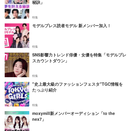
秘訣」
特集
モデルプレス読者モデル 新メンバー加入！
特集
SNS影響力トレンド俳優・女優を特集「モデルプレ
スカウントダウン」
特集
"史上最大級のファッションフェスタ"TGC情報を
たっぷり紹介
特集
moxymill新メンバーオーディション「to the
nex7」