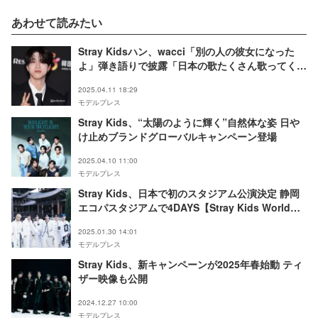
あわせて読みたい
Stray Kidsハン、wacci「別の人の彼女になった
よ」弾き語りで披露「日本の歌たくさん歌ってくれ
て嬉しい」「切なくて泣ける」の声
2025.04.11 18:29
モデルプレス
Stray Kids、“太陽のように輝く”自然体な姿 日や
け止めブランドグローバルキャンペーン登場
2025.04.10 11:00
モデルプレス
Stray Kids、日本で初のスタジアム公演決定 静岡
エコパスタジアムで4DAYS【Stray Kids World
Tour＜dominATE＞】
2025.01.30 14:01
モデルプレス
Stray Kids、新キャンペーンが2025年春始動 ティ
ザー映像も公開
2024.12.27 10:00
モデルプレス