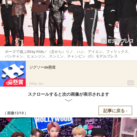
ポーズで遊ぶStray Kids／（左から）リノ、ハン、アイエン、フィリックス、
バンチャン、ヒョンジン、スンミン、チャンビン（C）モデルプレス
ジグソーde懸賞
PR
Ohte, Inc.
スクロールすると次の画像が表示されます
記事に戻る
( 画像13/19 )