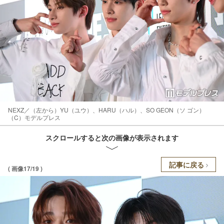
NEXZ／（左から）YU（ユウ）、HARU（ハル）、SO GEON（ソ ゴン）
（C）モデルプレス
スクロールすると次の画像が表示されます
記事に戻る
( 画像17/19 )