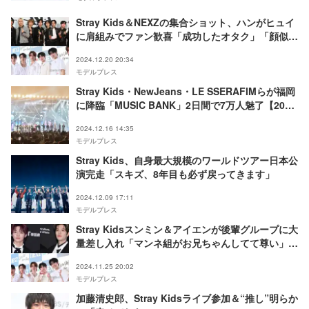
Stray Kids＆NEXZの集合ショット、ハンがヒュイ
に肩組みでファン歓喜「成功したオタク」「顔似て
る」の声
2024.12.20 20:34
モデルプレス
Stray Kids・NewJeans・LE SSERAFIMらが福岡
に降臨「MUSIC BANK」2日間で7万人魅了【2024
MUSIC BANK GLOBAL FESTIVAL in JAPAN】
2024.12.16 14:35
モデルプレス
Stray Kids、自身最大規模のワールドツアー日本公
演完走「スキズ、8年目も必ず戻ってきます」
2024.12.09 17:11
モデルプレス
Stray Kidsスンミン＆アイエンが後輩グループに大
量差し入れ「マンネ組がお兄ちゃんしてて尊い」と
反響
2024.11.25 20:02
モデルプレス
加藤清史郎、Stray Kidsライブ参加＆“推し”明らか