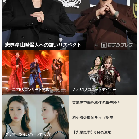
志尊淳 山崎賢人への熱いリスペクト
ジュニア9人コンサート開幕
ノノガ2人ユニットデビュー
芸能界で海外移住の報告続々
初の海外単独ライブ決定
【九星気学】8月の運勢
グラマーツインハーフ作り方