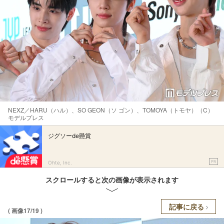
NEXZ／HARU（ハル）、SO GEON（ソ ゴン）、TOMOYA（トモヤ）（C）
モデルプレス
ジグソーde懸賞
PR
Ohte, Inc.
スクロールすると次の画像が表示されます
記事に戻る
( 画像17/19 )