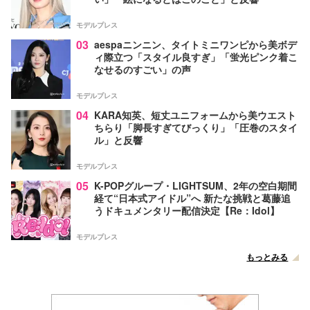
モデルプレス
03
aespaニンニン、タイトミニワンピから美ボデ
ィ際立つ「スタイル良すぎ」「蛍光ピンク着こ
なせるのすごい」の声
モデルプレス
04
KARA知英、短丈ユニフォームから美ウエスト
ちらり「脚長すぎてびっくり」「圧巻のスタイ
ル」と反響
モデルプレス
05
K-POPグループ・LIGHTSUM、2年の空白期間
経て“日本式アイドル”へ 新たな挑戦と葛藤追
うドキュメンタリー配信決定【Re：Idol】
モデルプレス
もっとみる