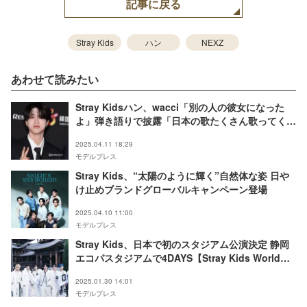
記事に戻る
Stray Kids
ハン
NEXZ
あわせて読みたい
Stray Kidsハン、wacci「別の人の彼女になった
よ」弾き語りで披露「日本の歌たくさん歌ってくれ
て嬉しい」「切なくて泣ける」の声
2025.04.11 18:29
モデルプレス
Stray Kids、“太陽のように輝く”自然体な姿 日や
け止めブランドグローバルキャンペーン登場
2025.04.10 11:00
モデルプレス
Stray Kids、日本で初のスタジアム公演決定 静岡
エコパスタジアムで4DAYS【Stray Kids World
Tour＜dominATE＞】
2025.01.30 14:01
モデルプレス