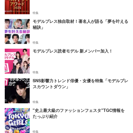
特集
モデルプレス独自取材！著名人が語る「夢を叶える
秘訣」
特集
モデルプレス読者モデル 新メンバー加入！
特集
SNS影響力トレンド俳優・女優を特集「モデルプレ
スカウントダウン」
特集
"史上最大級のファッションフェスタ"TGC情報を
たっぷり紹介
特集