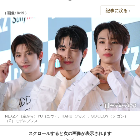
記事に戻る
( 画像18/19 )
NEXZ／（左から）YU（ユウ）、HARU（ハル）、SO GEON（ソ ゴン）
（C）モデルプレス
スクロールすると次の画像が表示されます