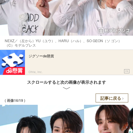
NEXZ／（左から）YU（ユウ）、HARU（ハル）、SO GEON（ソ ゴン）
（C）モデルプレス
ジグソーde懸賞
PR
Ohte, Inc.
スクロールすると次の画像が表示されます
記事に戻る
( 画像16/19 )