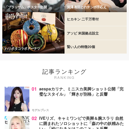
「ブラッサム」ポスター公開
深澤 有田とのテンポ手応え
ヒカキン 二千万寄付
アソビ 米国拠点設立
賢い人の特徴20個
ハリポタコラボドーナツ
記事ランキング
RANKING
01
aespaカリナ、ミニスカ美脚ショット公開「完
璧なスタイル」「輝きが別格」と反響
モデルプレス
02
IVEリズ、キャミワンピで美脚＆腕スラリ 自然
に囲まれたソロショットに「森の中の妖精みた
い」「絵になるとはこのこと」と反響