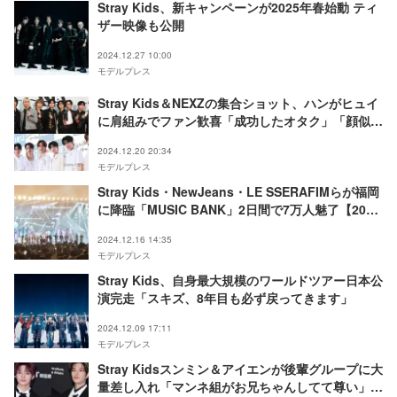
Stray Kids、新キャンペーンが2025年春始動 ティ
ザー映像も公開
2024.12.27 10:00
モデルプレス
Stray Kids＆NEXZの集合ショット、ハンがヒュイ
に肩組みでファン歓喜「成功したオタク」「顔似て
る」の声
2024.12.20 20:34
モデルプレス
Stray Kids・NewJeans・LE SSERAFIMらが福岡
に降臨「MUSIC BANK」2日間で7万人魅了【2024
MUSIC BANK GLOBAL FESTIVAL in JAPAN】
2024.12.16 14:35
モデルプレス
Stray Kids、自身最大規模のワールドツアー日本公
演完走「スキズ、8年目も必ず戻ってきます」
2024.12.09 17:11
モデルプレス
Stray Kidsスンミン＆アイエンが後輩グループに大
量差し入れ「マンネ組がお兄ちゃんしてて尊い」と