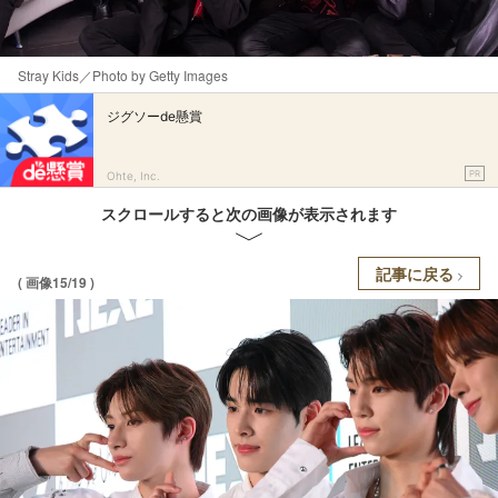
Stray Kids／Photo by Getty Images
ジグソーde懸賞
PR
Ohte, Inc.
スクロールすると次の画像が表示されます
記事に戻る
( 画像15/19 )