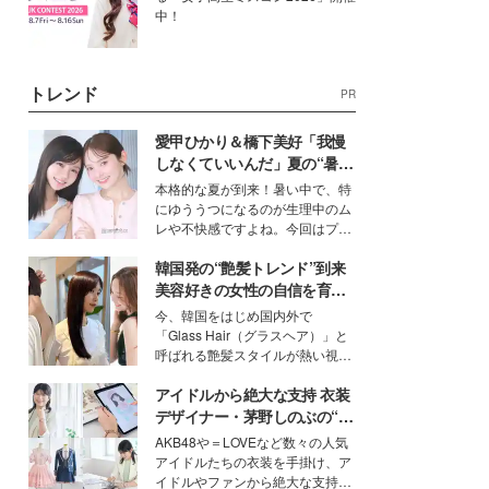
中！
トレンド
PR
愛甲ひかり＆橋下美好「我慢
しなくていいんだ」夏の“暑さ
対策”の新しい選択肢とは？
本格的な夏が到来！暑い中で、特
にゆううつになるのが生理中のム
レや不快感ですよね。今回はプラ
イベートでも仲良しで旅行好きな
韓国発の“艶髪トレンド”到来
モデル・愛甲ひかりさんと橋下美
好さんを迎えて本音で女子会トー
美容好きの女性の自信を育む
ク。猛暑のお出かけを快適に過ご
「ヘアケア事情」って？
今、韓国をはじめ国内外で
すヒントや、2人が感動した夏の
「Glass Hair（グラスヘア）」と
生理の新常識にも迫りました。
呼ばれる艶髪スタイルが熱い視線
を集めています。メイクやファッ
アイドルから絶大な支持 衣装
ションの完成度を高めるベースと
して、“髪そのものの美しさ”に改
デザイナー・茅野しのぶの“可
めて注目する人が増えている様
愛い”を作る美学＜「シチズン
AKB48や＝LOVEなど数々の人気
子。今回は、そんな憧れの艶やか
クロスシー」インタビュー＞
アイドルたちの衣装を手掛け、ア
な髪を日常で叶える、美容好きの
イドルやファンから絶大な支持を