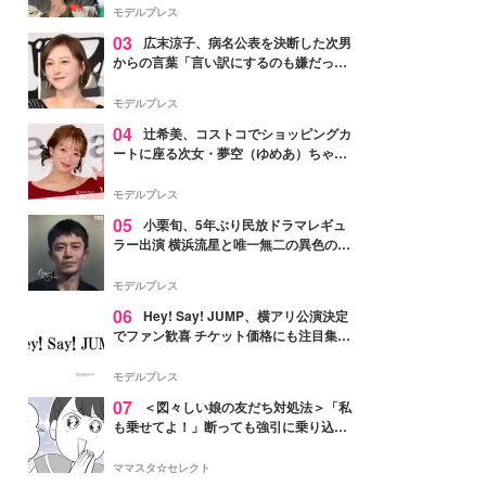
「かっこいい」と反響
モデルプレス
03
広末涼子、病名公表を決断した次男
からの言葉「言い訳にするのも嫌だっ
た」「言うべきか迷った」
モデルプレス
04
辻希美、コストコでショッピングカ
ートに座る次女・夢空（ゆめあ）ちゃん
の姿公開「乗りこなしてる感じが可愛す
ぎ」「成長を感じる」の声
モデルプレス
05
小栗旬、5年ぶり民放ドラマレギュ
ラー出演 横浜流星と唯一無二の異色のバ
ディで初共演【LOST10】
モデルプレス
06
Hey! Say! JUMP、横アリ公演決定
でファン歓喜 チケット価格にも注目集ま
る「激アツ」「平成に戻ったみたい」
モデルプレス
07
＜図々しい娘の友だち対処法＞「私
も乗せてよ！」断っても強引に乗り込ん
でくる友だち【第1話まんが】
ママスタ☆セレクト