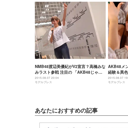
NMB48渡辺美優紀がV2宣言？高橋みな
AKB48
みラスト参戦 注目の 「AKB48じゃん
経験＆異色
けん大会」組合せ決定
2015.08.07 20:04
2015.08.07 19
モデルプレス
モデルプレス
あなたにおすすめの記事