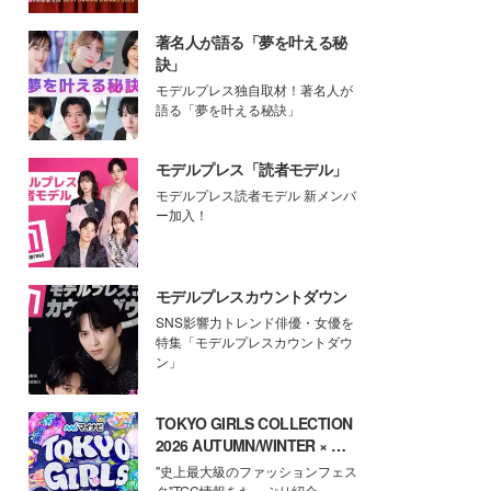
著名人が語る「夢を叶える秘
訣」
モデルプレス独自取材！著名人が
語る「夢を叶える秘訣」
モデルプレス「読者モデル」
モデルプレス読者モデル 新メンバ
ー加入！
モデルプレスカウントダウン
SNS影響力トレンド俳優・女優を
特集「モデルプレスカウントダウ
ン」
TOKYO GIRLS COLLECTION
2026 AUTUMN/WINTER × モ
デルプレス
"史上最大級のファッションフェス
タ"TGC情報をたっぷり紹介