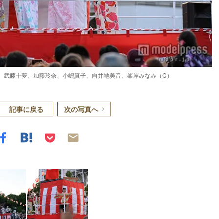
優花、武藤十夢、加藤玲奈、小嶋真子、向井地美音、峯岸みなみ（C）
記事に戻る
次の写真へ