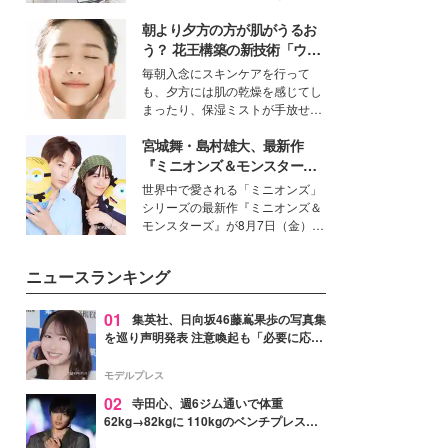
女性たちのヘアケア事情を紹介し
得る、株式会社オサレカンパニー
ます。
朝より夕方の方が肌がうるお
取締役兼クリエイティブディレク
ター・茅野しのぶ。一人ひとりの
う？ 花王構築の新技術「ウォ
個性に寄り添い、魅力を引き出す
ーターキャプチャリングスキ
毎朝入念にスキンケアを行って
衣装作りは、多くの女性たちに勇
ン（捕水肌）」がスキンケア
も、夕方には肌の乾燥を感じてし
気と自信を与え続けている。
の常識を変える予感
まったり、保湿ミストが手放せな
いという読者も多いのでは？そん
宮城舞・島村雄大、最新作
な美容の常識を大きく変える可能
性を秘めた、革新的な「Water
『ミニオンズ＆モンスター
Capturing Skin（ウォーターキャ
ズ』の魅力熱弁 ハチャメチャ
世界中で愛される「ミニオンズ」
プチャリングスキン：捕水肌）」
だけじゃない“友情と絆”に感
シリーズの最新作『ミニオンズ＆
技術を、花王が構築した。
動
モンスターズ』が8月7日（金）に
公開。モデルプレスでは、“大のミ
ニオン好き”という共通点を持つモ
ニュースランキング
デルの宮城舞と島村雄大の特別対
談をお届け！それぞれの視点か
ら、今作ならではの魅力や予想外
01
集英社、日向坂46藤嶌果歩の写真集
の感動をもたらす奥深いストーリ
を巡り声明発表 注意喚起も「必要に応じ
ーについて熱く語り合ってもらっ
て法的措置を含む対応を検討」
た。
モデルプレス
02
寺田心、週6ジム通いで体重
62kg→82kgに 110kgのベンチプレス持
ち上げる姿披露「胸板の厚みすごい」