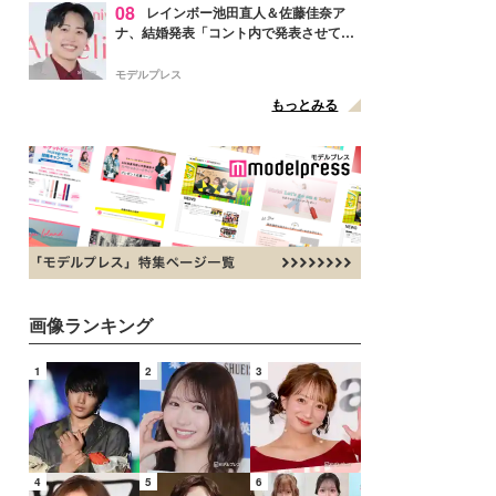
08
レインボー池田直人＆佐藤佳奈ア
ナ、結婚発表「コント内で発表させてい
ただきました」読売テレビ退社は生活拠
点変更のため
モデルプレス
もっとみる
画像ランキング
1
2
3
4
5
6