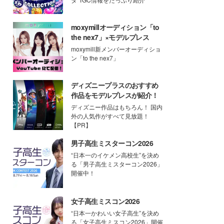
moxymillオーディション「to
the nex7」×モデルプレス
moxymill新メンバーオーディショ
ン「to the nex7」
ディズニープラスのおすすめ
作品をモデルプレスが紹介！
ディズニー作品はもちろん！ 国内
外の人気作がすべて見放題！
【PR】
男子高生ミスターコン2026
“日本一のイケメン高校生”を決め
る「男子高生ミスターコン2026」
開催中！
女子高生ミスコン2026
“日本一かわいい女子高生”を決め
る「女子高生ミスコン2026」開催