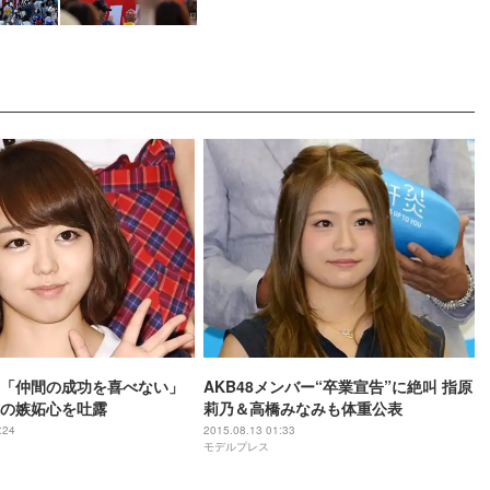
「仲間の成功を喜べない」
AKB48メンバー“卒業宣告”に絶叫 指原
の嫉妬心を吐露
莉乃＆高橋みなみも体重公表
:24
2015.08.13 01:33
モデルプレス