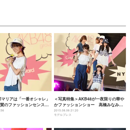
阿部マリアは「一番オシャレ」
＜写真特集＞AKB48が一夜限りの華や
賛のファッションセンス発
かファッションショー 高橋みなみ
「努力は必ず報われる」再び
:56
2015.08.06 21:20
モデルプレス