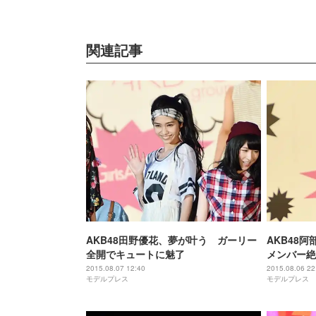
関連記事
AKB48田野優花、夢が叶う ガーリー
AKB48
全開でキュートに魅了
メンバー絶
揮
2015.08.07 12:40
2015.08.06 22
モデルプレス
モデルプレス