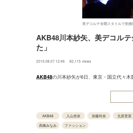
美デコルテ全開スタイルで初挑
AKB48川本紗矢、美デコル
た」
/
Unmute
2015.08.07 12:46
82,115
views
AKB48
の川本紗矢が6日、東京・国立代々木
AKB48
入山杏奈
加藤玲奈
北原里英
高橋みなみ
ファッション