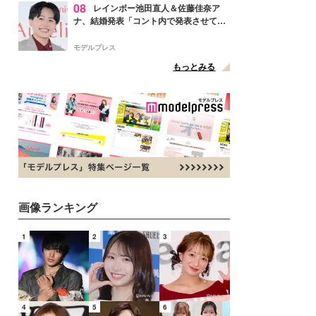
08
レインボー池田直人＆佐藤佳奈ア
ナ、結婚発表「コント内で発表させてい
ただきました」読売テレビ退社は生活拠
点変更のため
モデルプレス
もっとみる
画像ランキング
1
2
3
4
5
6