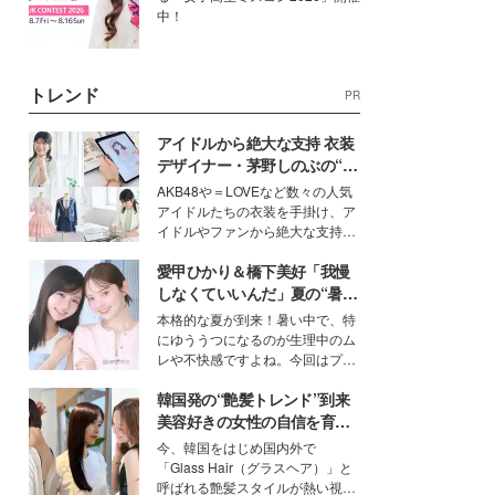
中！
トレンド
PR
アイドルから絶大な支持 衣装
デザイナー・茅野しのぶの“可
愛い”を作る美学＜「シチズン
AKB48や＝LOVEなど数々の人気
クロスシー」インタビュー＞
アイドルたちの衣装を手掛け、ア
イドルやファンから絶大な支持を
得る、株式会社オサレカンパニー
愛甲ひかり＆橋下美好「我慢
取締役兼クリエイティブディレク
ター・茅野しのぶ。一人ひとりの
しなくていいんだ」夏の“暑さ
個性に寄り添い、魅力を引き出す
対策”の新しい選択肢とは？
本格的な夏が到来！暑い中で、特
衣装作りは、多くの女性たちに勇
にゆううつになるのが生理中のム
気と自信を与え続けている。
レや不快感ですよね。今回はプラ
イベートでも仲良しで旅行好きな
韓国発の“艶髪トレンド”到来
モデル・愛甲ひかりさんと橋下美
好さんを迎えて本音で女子会トー
美容好きの女性の自信を育む
ク。猛暑のお出かけを快適に過ご
「ヘアケア事情」って？
今、韓国をはじめ国内外で
すヒントや、2人が感動した夏の
「Glass Hair（グラスヘア）」と
生理の新常識にも迫りました。
呼ばれる艶髪スタイルが熱い視線