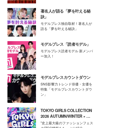
著名人が語る「夢を叶える秘
訣」
モデルプレス独自取材！著名人が
語る「夢を叶える秘訣」
モデルプレス「読者モデル」
モデルプレス読者モデル 新メンバ
ー加入！
モデルプレスカウントダウン
SNS影響力トレンド俳優・女優を
特集「モデルプレスカウントダウ
ン」
TOKYO GIRLS COLLECTION
2026 AUTUMN/WINTER × モ
デルプレス
"史上最大級のファッションフェス
タ"TGC情報をたっぷり紹介