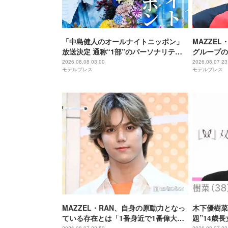
「中島健人のオールナイトニッポン」
MAZZEL
放送決定 通称“1部”のパーソナリティ
グループの
初担当
違うんです
2026.08.08 03:00
2026.08.07 23
モデルプレス
モデルプレス
MAZZEL・RAN、自身の原動力となっ
木下優樹菜
ている存在とは「1番身近で1番偉大な
題”14歳