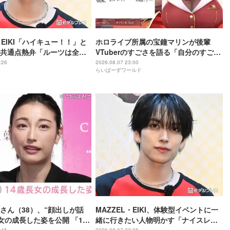
・EIKI「ハイキュー！！」と
ホロライブ所属の宝鐘マリンが後輩
共通点熱弁「ルーツは全然
VTuberのすごさを語る「自分のすごさ
けど」
に気づいてない」
:26
2026.08.07 23:00
らいばーずワールド
さん（38）、“顔出しが話
MAZZEL・EIKI、体験型イベントに一
長女の成長した姿を公開 「14
緒に行きたい人物明かす「ナイスレシ