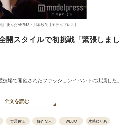
戦に挑んだAKB48・川本紗矢【モデルプレス】
テ全開スタイルで初挑戦「緊張しまし
Loaded
:
52.23%
競技場で開催されたファッションイベントに出演した。
全文を読む
宮澤佐江
好きな人
WEGO
木崎ゆりあ