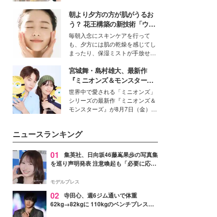
を集めています。メイクやファッ
朝より夕方の方が肌がうるお
ションの完成度を高めるベースと
して、“髪そのものの美しさ”に改
う？ 花王構築の新技術「ウォ
めて注目する人が増えている様
ーターキャプチャリングスキ
毎朝入念にスキンケアを行って
子。今回は、そんな憧れの艶やか
ン（捕水肌）」がスキンケア
も、夕方には肌の乾燥を感じてし
な髪を日常で叶える、美容好きの
の常識を変える予感
まったり、保湿ミストが手放せな
女性たちのヘアケア事情を紹介し
いという読者も多いのでは？そん
ます。
宮城舞・島村雄大、最新作
な美容の常識を大きく変える可能
性を秘めた、革新的な「Water
『ミニオンズ＆モンスター
Capturing Skin（ウォーターキャ
ズ』の魅力熱弁 ハチャメチャ
世界中で愛される「ミニオンズ」
プチャリングスキン：捕水肌）」
だけじゃない“友情と絆”に感
シリーズの最新作『ミニオンズ＆
技術を、花王が構築した。
動
モンスターズ』が8月7日（金）に
公開。モデルプレスでは、“大のミ
ニオン好き”という共通点を持つモ
ニュースランキング
デルの宮城舞と島村雄大の特別対
談をお届け！それぞれの視点か
ら、今作ならではの魅力や予想外
01
集英社、日向坂46藤嶌果歩の写真集
の感動をもたらす奥深いストーリ
を巡り声明発表 注意喚起も「必要に応じ
ーについて熱く語り合ってもらっ
て法的措置を含む対応を検討」
た。
モデルプレス
02
寺田心、週6ジム通いで体重
62kg→82kgに 110kgのベンチプレス持
ち上げる姿披露「胸板の厚みすごい」