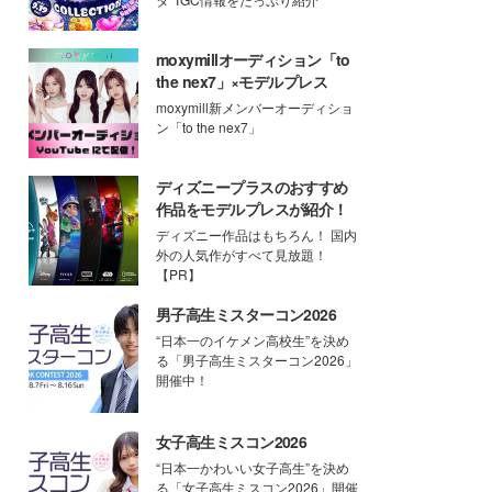
moxymillオーディション「to
the nex7」×モデルプレス
moxymill新メンバーオーディショ
ン「to the nex7」
ディズニープラスのおすすめ
作品をモデルプレスが紹介！
ディズニー作品はもちろん！ 国内
外の人気作がすべて見放題！
【PR】
男子高生ミスターコン2026
“日本一のイケメン高校生”を決め
る「男子高生ミスターコン2026」
開催中！
女子高生ミスコン2026
“日本一かわいい女子高生”を決め
る「女子高生ミスコン2026」開催