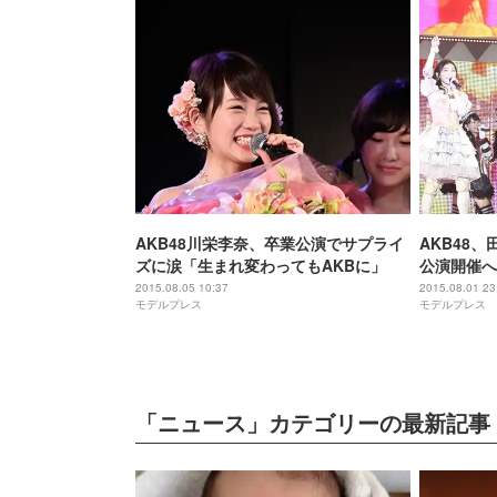
AKB48川栄李奈、卒業公演でサプライ
AKB48
ズに涙「生まれ変わってもAKBに」
公演開催へ
ーにファン
2015.08.05 10:37
2015.08.01 23
モデルプレス
モデルプレス
「ニュース」カテゴリーの最新記事