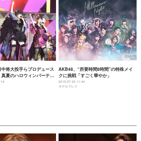
、田中将大投手らプロデュース
AKB48、“所要時間8時間”の特殊メイ
 真夏のハロウィンパーティ
クに挑戦「すごく華やか」
熱狂
:14
2015.07.30 11:44
モデルプレス