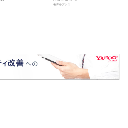
ぬオトナっぽさ」「優樹菜
ーブするまで終わらない」
:45
2026.08.07 22:38
モデルプレス
っくりすぎる」など反響