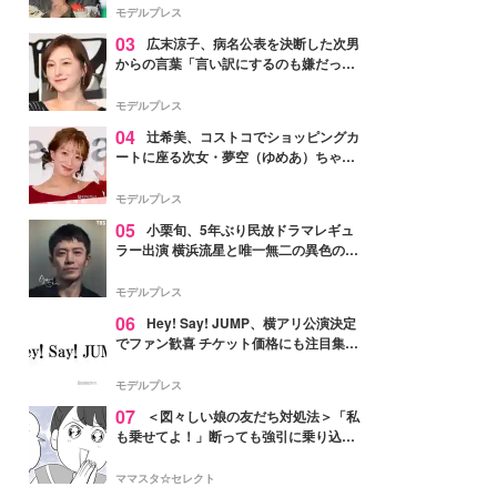
「かっこいい」と反響
モデルプレス
03
広末涼子、病名公表を決断した次男
からの言葉「言い訳にするのも嫌だっ
た」「言うべきか迷った」
モデルプレス
04
辻希美、コストコでショッピングカ
ートに座る次女・夢空（ゆめあ）ちゃん
の姿公開「乗りこなしてる感じが可愛す
ぎ」「成長を感じる」の声
モデルプレス
05
小栗旬、5年ぶり民放ドラマレギュ
ラー出演 横浜流星と唯一無二の異色のバ
ディで初共演【LOST10】
モデルプレス
06
Hey! Say! JUMP、横アリ公演決定
でファン歓喜 チケット価格にも注目集ま
る「激アツ」「平成に戻ったみたい」
モデルプレス
07
＜図々しい娘の友だち対処法＞「私
も乗せてよ！」断っても強引に乗り込ん
でくる友だち【第1話まんが】
ママスタ☆セレクト