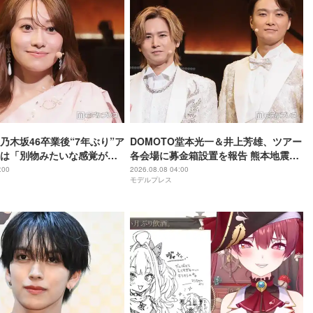
乃木坂46卒業後“7年ぶり”ア
DOMOTO堂本光一＆井上芳雄、ツアー
は「別物みたいな感覚があ
各会場に募金箱設置を報告 熊本地震受
HISTORY COMING】
け「ステージから元気を届けられる形
:00
2026.08.08 04:00
モデルプレス
になれば」