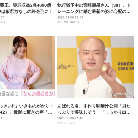
薬王、犯罪収益2兆4000億
執行猶予中の宮崎麗果さん（38）、ト
決は仮釈放なしの終身刑に！
レーニングに励む最新の姿に心配の声
「痩せ過ぎ」「なんだか痛々しい…」
:00
2026.08.06 22:15
ルド
ABEMA TIMES
おっきい!!」いきものがかり・
あばれる君、手作り味噌汁公開「貝た
42）、近影に驚きの声「な
っぷりで美味しそう」「しっかり出汁
好き」「なんか親近感が」
が出てそう」の声
:45
2026.08.06 21:43
モデルプレス