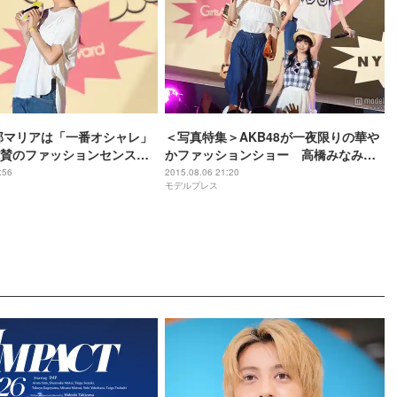
阿部マリアは「一番オシャレ」
＜写真特集＞AKB48が一夜限りの華や
賛のファッションセンス発
かファッションショー 高橋みなみ
「努力は必ず報われる」再び
:56
2015.08.06 21:20
モデルプレス