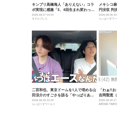
キンプリ高橋海人「ありえない」コラ
メキシコ麻
ボ実現に感激「3、4回生まれ変わって
円没収 判
もできない」
2026.08.07 04:00
2026.08.06 23
モデルプレス
らいばーずワー
二宮和也、東京ドームを1人で埋める山
「わぁ!!
田涼介のすごさを語る「やっぱりあい
吉岡聖恵（
つはエース」
にこれ…大
2026.08.06 22:00
2026.08.06 21
らいばーずワールド
ABEMA TIMES