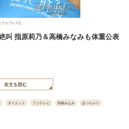
モデルプレス】
”に絶叫 指原莉乃＆高橋みなみも体重公表
Loaded
:
87.03%
全文を読む
ダイエット
フジテレビ
高橋みなみ
ぽっちゃり