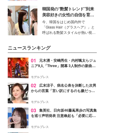
ーについて熱く語り合ってもらっ
イベートでも仲良しで旅行好きな
た。
韓国発の“艶髪トレンド”到来
モデル・愛甲ひかりさんと橋下美
好さんを迎えて本音で女子会トー
美容好きの女性の自信を育む
ク。猛暑のお出かけを快適に過ご
「ヘアケア事情」って？
今、韓国をはじめ国内外で
すヒントや、2人が感動した夏の
「Glass Hair（グラスヘア）」と
生理の新常識にも迫りました。
呼ばれる艶髪スタイルが熱い視線
を集めています。メイクやファッ
ションの完成度を高めるベースと
ニュースランキング
して、“髪そのものの美しさ”に改
めて注目する人が増えている様
子。今回は、そんな憧れの艶やか
01
元木湧・安嶋秀生・内村颯太らジュ
な髪を日常で叶える、美容好きの
ニア9人「Three」開幕 3人制作の新曲＆
女性たちのヘアケア事情を紹介し
手描きセットに込めた想い「もっと前に
ます。
進んで夢を掴みたい」【ゲネプロレポ】
モデルプレス
02
広末涼子、病名公表を決断した次男
からの言葉「言い訳にするのも嫌だっ
た」「言うべきか迷った」
モデルプレス
03
集英社、日向坂46藤嶌果歩の写真集
を巡り声明発表 注意喚起も「必要に応じ
て法的措置を含む対応を検討」
モデルプレス