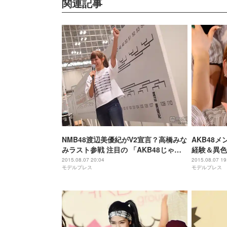
関連記事
NMB48渡辺美優紀がV2宣言？高橋みな
AKB48
みラスト参戦 注目の 「AKB48じゃん
経験＆異色
けん大会」組合せ決定
2015.08.07 20:04
2015.08.07 19
モデルプレス
モデルプレス