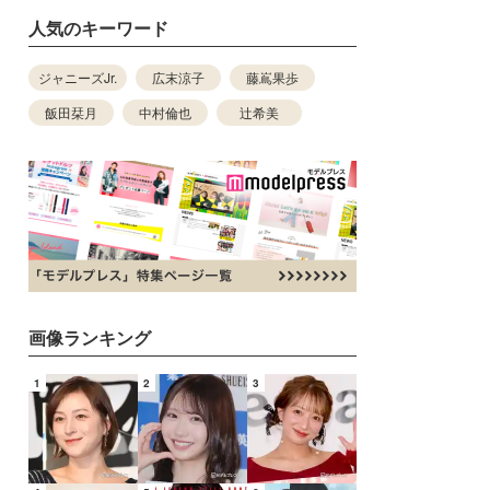
人気のキーワード
ジャニーズJr.
広末涼子
藤嶌果歩
飯田栞月
中村倫也
辻希美
画像ランキング
1
2
3