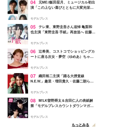
04
元ME:I飯田栞月、ミュージカル初出
演「この上ない喜びとともに大変光栄」
4年ぶり上演「ファントム」城田優らキ
ャスト発表
モデルプレス
05
テレ東、東野圭吾さん追悼 亀梨和
也主演「東野圭吾 手紙」再放送へ 佐藤隆
太・本田翼・中村倫也ら出演
モデルプレス
06
辻希美、コストコでショッピングカ
ートに座る次女・夢空（ゆめあ）ちゃん
の姿公開「乗りこなしてる感じが可愛す
ぎ」「成長を感じる」の声
モデルプレス
07
織田裕二主演「踊る大捜査線
N.E.W.」趣里・増田貴久・佐藤二朗ら新
メンバー紹介映像解禁 各キャラクター象
徴する“謎のキーワード”も
モデルプレス
08
M!LK曽野舜太＆吉田仁人の表紙解
禁「モデルプレスカウントダウンマガジ
ン」巻頭に登場
モデルプレス
もっとみる