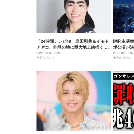
「24時間テレビ49」岩田剛典＆イモト
IMP.主演
アヤコ、能登の地に巨大地上絵描く 完
場公演が決
成披露にはサプライズアーティストも
アップ
2026.08.07 05:00
2026.08.07 04
モデルプレス
モデルプレス
登場予定