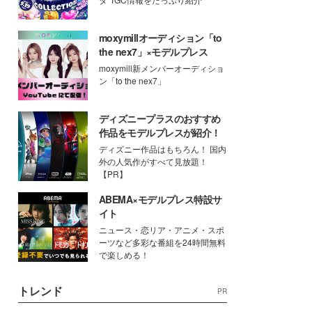
moxymillオーディション「to
the nex7」×モデルプレス
moxymill新メンバーオーディショ
ン「to the nex7」
ディズニープラスのおすすめ
作品をモデルプレスが紹介！
ディズニー作品はもちろん！ 国内
外の人気作がすべて見放題！
【PR】
ABEMA×モデルプレス特設サ
イト
ニュース・恋リア・アニメ・スポ
ーツなど多彩な番組を24時間無料
で楽しめる！
トレンド
PR