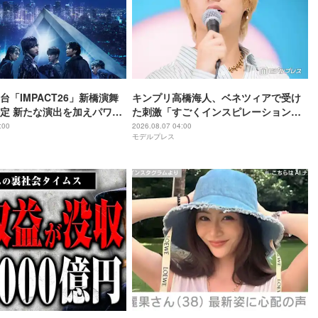
舞台「IMPACT26」新橋演舞
キンプリ高橋海人、ベネツィアで受け
定 新たな演出を加えパワー
た刺激「すごくインスピレーション溢
れる街」
:00
2026.08.07 04:00
モデルプレス