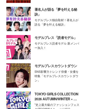
著名人が語る「夢を叶える秘
訣」
モデルプレス独自取材！著名人が
語る「夢を叶える秘訣」
モデルプレス「読者モデル」
モデルプレス読者モデル 新メンバ
ー加入！
モデルプレスカウントダウン
SNS影響力トレンド俳優・女優を
特集「モデルプレスカウントダウ
ン」
TOKYO GIRLS COLLECTION
2026 AUTUMN/WINTER × モ
デルプレス
"史上最大級のファッションフェス
タ"TGC情報をたっぷり紹介