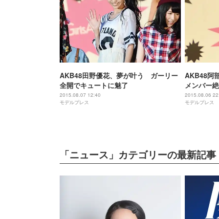
AKB48田野優花、夢が叶う ガーリー
AKB48
全開でキュートに魅了
メンバー絶
揮
2015.08.07 12:40
2015.08.06 22
モデルプレス
モデルプレス
「ニュース」カテゴリーの最新記事