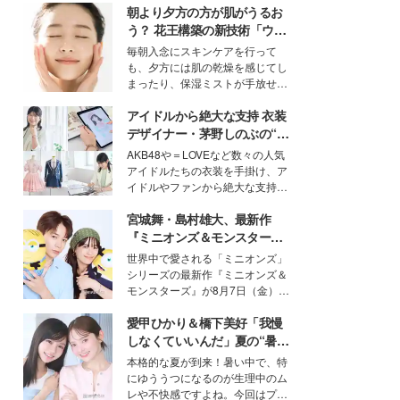
朝より夕方の方が肌がうるお
う？ 花王構築の新技術「ウォ
ーターキャプチャリングスキ
毎朝入念にスキンケアを行って
ン（捕水肌）」がスキンケア
も、夕方には肌の乾燥を感じてし
の常識を変える予感
まったり、保湿ミストが手放せな
いという読者も多いのでは？そん
アイドルから絶大な支持 衣装
な美容の常識を大きく変える可能
性を秘めた、革新的な「Water
デザイナー・茅野しのぶの“可
Capturing Skin（ウォーターキャ
愛い”を作る美学＜「シチズン
AKB48や＝LOVEなど数々の人気
プチャリングスキン：捕水肌）」
クロスシー」インタビュー＞
アイドルたちの衣装を手掛け、ア
技術を、花王が構築した。
イドルやファンから絶大な支持を
得る、株式会社オサレカンパニー
宮城舞・島村雄大、最新作
取締役兼クリエイティブディレク
ター・茅野しのぶ。一人ひとりの
『ミニオンズ＆モンスター
個性に寄り添い、魅力を引き出す
ズ』の魅力熱弁 ハチャメチャ
世界中で愛される「ミニオンズ」
衣装作りは、多くの女性たちに勇
だけじゃない“友情と絆”に感
シリーズの最新作『ミニオンズ＆
気と自信を与え続けている。
動
モンスターズ』が8月7日（金）に
公開。モデルプレスでは、“大のミ
愛甲ひかり＆橋下美好「我慢
ニオン好き”という共通点を持つモ
デルの宮城舞と島村雄大の特別対
しなくていいんだ」夏の“暑さ
談をお届け！それぞれの視点か
対策”の新しい選択肢とは？
本格的な夏が到来！暑い中で、特
ら、今作ならではの魅力や予想外
にゆううつになるのが生理中のム
の感動をもたらす奥深いストーリ
レや不快感ですよね。今回はプラ