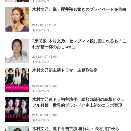
モデルプレス
木村文乃、嵐・櫻井翔も驚きのプライベートを告白
2015.04.17 13:41
モデルプレス
“庶民派”木村文乃、セレブママ役に囲まれるも「こ
れが精一杯のおしゃれ」
2015.04.07 13:00
モデルプレス
木村文乃初主演ドラマ、主題歌決定
2015.04.03 10:50
モデルプレス
木村文乃連ドラ初主演作、総額2億円の豪華ビジュ
アル解禁 世界的ブランドと史上初のコラボ実現
2015.03.30 06:00
モデルプレス
木村文乃、連ドラ初主演 檀れい・長谷川京子ら