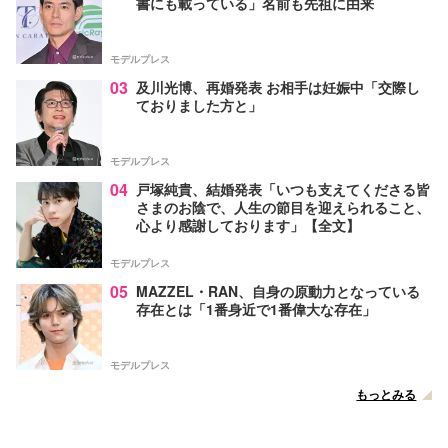
書にも載っている」名前も先祖に由来
モデルプレス
03
及川光博、再婚発表 お相手は妊娠中「交際し
ておりました方と」
モデルプレス
04
戸塚純貴、結婚発表「いつも支えてくださる皆
さまのお陰で、人生の節目を迎えられること、
心より感謝しております」【全文】
モデルプレス
05
MAZZEL・RAN、自身の原動力となっている
存在とは「1番身近で1番偉大な存在」
モデルプレス
もっとみる