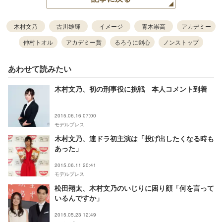
木村文乃
古川雄輝
イメージ
青木崇高
アカデミー
仲村トオル
アカデミー賞
るろうに剣心
ノンストップ
あわせて読みたい
木村文乃、初の刑事役に挑戦 本人コメント到着
2015.06.16 07:00
モデルプレス
木村文乃、連ドラ初主演は「投げ出したくなる時も
あった」
2015.06.11 20:41
モデルプレス
松田翔太、木村文乃のいじりに困り顔「何を言って
いるんですか」
2015.05.23 12:49