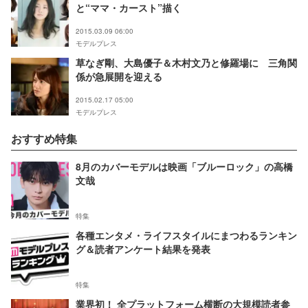
と“ママ・カースト”描く
2015.03.09 06:00
モデルプレス
草なぎ剛、大島優子＆木村文乃と修羅場に 三角関
係が急展開を迎える
2015.02.17 05:00
モデルプレス
おすすめ特集
8月のカバーモデルは映画「ブルーロック」の高橋
文哉
特集
各種エンタメ・ライフスタイルにまつわるランキン
グ＆読者アンケート結果を発表
特集
業界初！ 全プラットフォーム横断の大規模読者参