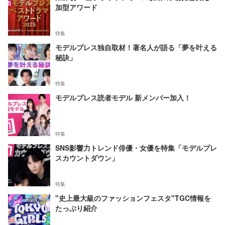
加型アワード
特集
モデルプレス独自取材！著名人が語る「夢を叶える
秘訣」
特集
モデルプレス読者モデル 新メンバー加入！
特集
SNS影響力トレンド俳優・女優を特集「モデルプレ
スカウントダウン」
特集
"史上最大級のファッションフェスタ"TGC情報を
たっぷり紹介