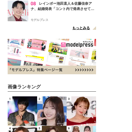
08
レインボー池田直人＆佐藤佳奈ア
ナ、結婚発表「コント内で発表させてい
ただきました」読売テレビ退社は生活拠
点変更のため
モデルプレス
もっとみる
画像ランキング
1
2
3
4
5
6