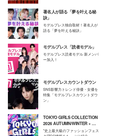
著名人が語る「夢を叶える秘
訣」
モデルプレス独自取材！著名人が
語る「夢を叶える秘訣」
モデルプレス「読者モデル」
モデルプレス読者モデル 新メンバ
ー加入！
モデルプレスカウントダウン
SNS影響力トレンド俳優・女優を
特集「モデルプレスカウントダウ
ン」
TOKYO GIRLS COLLECTION
2026 AUTUMN/WINTER × モ
デルプレス
"史上最大級のファッションフェス
タ"TGC情報をたっぷり紹介