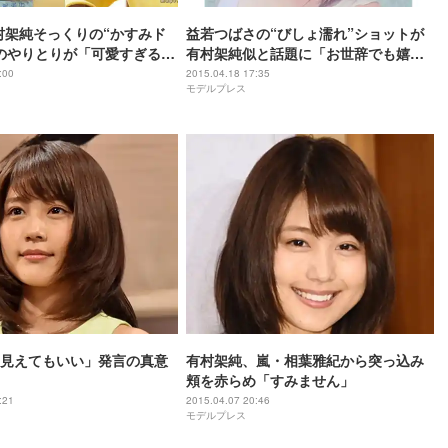
村架純そっくりの“かすみド
益若つばさの“びしょ濡れ”ショットが
のやりとりが「可愛すぎる」
有村架純似と話題に「お世辞でも嬉し
い」
:00
2015.04.18 17:35
モデルプレス
見えてもいい」発言の真意
有村架純、嵐・相葉雅紀から突っ込み
頬を赤らめ「すみません」
:21
2015.04.07 20:46
モデルプレス