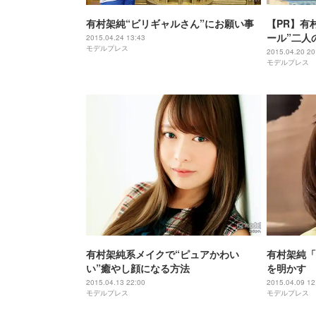
有村架純“ビリギャルさん”にお願い事
【PR】有
ール”二人
2015.04.24 13:43
モデルプレス
と話題に
2015.04.20 20
モデルプレス
有村架純系メイクで“ピュアかわい
有村架純「
い”癒やし顔になる方法
を明かす
2015.04.13 22:00
2015.04.09 12
モデルプレス
モデルプレス