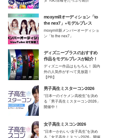
moxymillオーディション「to
the nex7」×モデルプレス
moxymill新メンバーオーディショ
ン「to the nex7」
ディズニープラスのおすすめ
作品をモデルプレスが紹介！
ディズニー作品はもちろん！ 国内
外の人気作がすべて見放題！
【PR】
男子高生ミスターコン2026
“日本一のイケメン高校生”を決め
る「男子高生ミスターコン2026」
開催中！
女子高生ミスコン2026
“日本一かわいい女子高生”を決め
る「女子高生ミスコン2026」開催