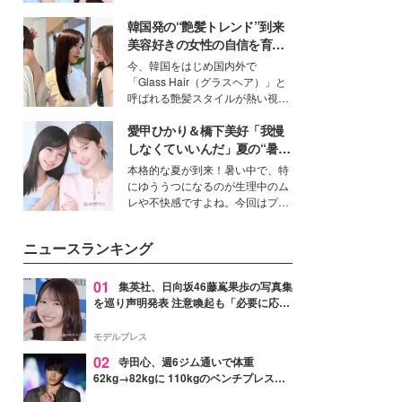
公開。モデルプレスでは、“大のミ
韓国発の“艶髪トレンド”到来
ニオン好き”という共通点を持つモ
デルの宮城舞と島村雄大の特別対
美容好きの女性の自信を育む
談をお届け！それぞれの視点か
「ヘアケア事情」って？
今、韓国をはじめ国内外で
ら、今作ならではの魅力や予想外
「Glass Hair（グラスヘア）」と
の感動をもたらす奥深いストーリ
呼ばれる艶髪スタイルが熱い視線
ーについて熱く語り合ってもらっ
を集めています。メイクやファッ
た。
愛甲ひかり＆橋下美好「我慢
ションの完成度を高めるベースと
して、“髪そのものの美しさ”に改
しなくていいんだ」夏の“暑さ
めて注目する人が増えている様
対策”の新しい選択肢とは？
本格的な夏が到来！暑い中で、特
子。今回は、そんな憧れの艶やか
にゆううつになるのが生理中のム
な髪を日常で叶える、美容好きの
レや不快感ですよね。今回はプラ
女性たちのヘアケア事情を紹介し
イベートでも仲良しで旅行好きな
ます。
モデル・愛甲ひかりさんと橋下美
ニュースランキング
好さんを迎えて本音で女子会トー
ク。猛暑のお出かけを快適に過ご
すヒントや、2人が感動した夏の
01
集英社、日向坂46藤嶌果歩の写真集
生理の新常識にも迫りました。
を巡り声明発表 注意喚起も「必要に応じ
て法的措置を含む対応を検討」
モデルプレス
02
寺田心、週6ジム通いで体重
62kg→82kgに 110kgのベンチプレス持
ち上げる姿披露「胸板の厚みすごい」