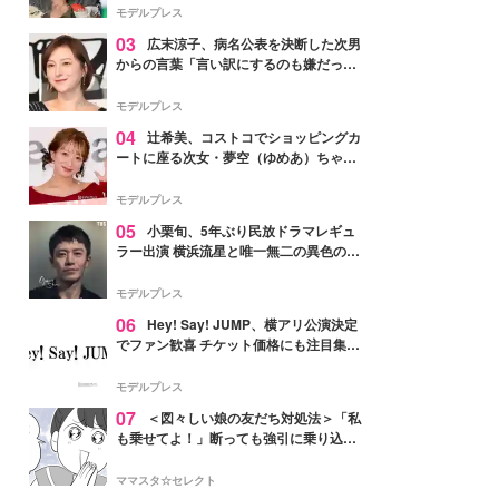
「かっこいい」と反響
モデルプレス
03
広末涼子、病名公表を決断した次男
からの言葉「言い訳にするのも嫌だっ
た」「言うべきか迷った」
モデルプレス
04
辻希美、コストコでショッピングカ
ートに座る次女・夢空（ゆめあ）ちゃん
の姿公開「乗りこなしてる感じが可愛す
ぎ」「成長を感じる」の声
モデルプレス
05
小栗旬、5年ぶり民放ドラマレギュ
ラー出演 横浜流星と唯一無二の異色のバ
ディで初共演【LOST10】
モデルプレス
06
Hey! Say! JUMP、横アリ公演決定
でファン歓喜 チケット価格にも注目集ま
る「激アツ」「平成に戻ったみたい」
モデルプレス
07
＜図々しい娘の友だち対処法＞「私
も乗せてよ！」断っても強引に乗り込ん
でくる友だち【第1話まんが】
ママスタ☆セレクト