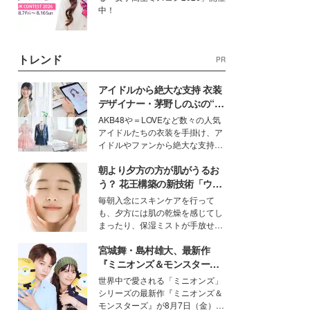
中！
トレンド
PR
アイドルから絶大な支持 衣装
デザイナー・茅野しのぶの“可
愛い”を作る美学＜「シチズン
AKB48や＝LOVEなど数々の人気
クロスシー」インタビュー＞
アイドルたちの衣装を手掛け、ア
イドルやファンから絶大な支持を
得る、株式会社オサレカンパニー
朝より夕方の方が肌がうるお
取締役兼クリエイティブディレク
ター・茅野しのぶ。一人ひとりの
う？ 花王構築の新技術「ウォ
個性に寄り添い、魅力を引き出す
ーターキャプチャリングスキ
毎朝入念にスキンケアを行って
衣装作りは、多くの女性たちに勇
ン（捕水肌）」がスキンケア
も、夕方には肌の乾燥を感じてし
気と自信を与え続けている。
の常識を変える予感
まったり、保湿ミストが手放せな
いという読者も多いのでは？そん
宮城舞・島村雄大、最新作
な美容の常識を大きく変える可能
性を秘めた、革新的な「Water
『ミニオンズ＆モンスター
Capturing Skin（ウォーターキャ
ズ』の魅力熱弁 ハチャメチャ
世界中で愛される「ミニオンズ」
プチャリングスキン：捕水肌）」
だけじゃない“友情と絆”に感
シリーズの最新作『ミニオンズ＆
技術を、花王が構築した。
動
モンスターズ』が8月7日（金）に