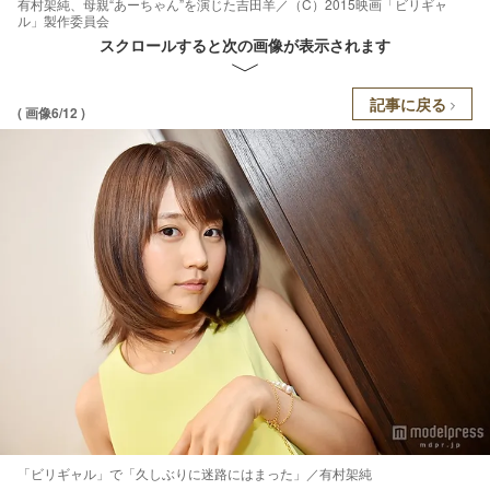
有村架純、母親“あーちゃん”を演じた吉田羊／（C）2015映画「ビリギャ
ル」製作委員会
スクロールすると次の画像が表示されます
記事に戻る
( 画像6/12 )
「ビリギャル」で「久しぶりに迷路にはまった」／有村架純