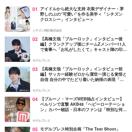
01
アイドルから絶大な支持 衣装デザイナー・茅
野しのぶの“可愛い”を作る美学＜「シチズン
クロスシー」インタビュー＞
シチズン時計株式会社
PR
02
【高橋文哉「ブルーロック」インタビュー後
編】クランクアップ後にチームZメンバー11人
で食事へ「お礼がしたくて」キャスト陣の印象
＆ムードメーカー明かす
モデルプレス
03
【高橋文哉「ブルーロック」インタビュー前
編】サッカー経験ゼロから潔世一演じる覚悟と
自信 自分の中でたどり着いた納得の表現「一
番難しいポイントでしたが」
モデルプレス
04
【ブルーノ・マーズWEB独占インタビュー】
ベルリンで直撃 AKB48「ヘビーローテーショ
ン」カバー秘話・日本のファンは「特別な何か
がある」…来日公演への期待語る
モデルプレス
05
モデルプレス特別企画「The Test Shoot」