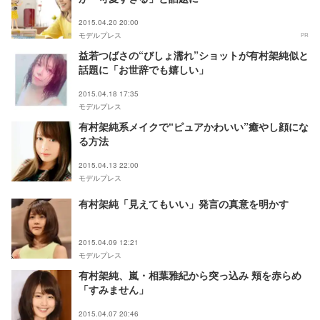
2015.04.20 20:00
モデルプレス
PR
益若つばさの“びしょ濡れ”ショットが有村架純似と
話題に「お世辞でも嬉しい」
2015.04.18 17:35
モデルプレス
有村架純系メイクで“ピュアかわいい”癒やし顔にな
る方法
2015.04.13 22:00
モデルプレス
有村架純「見えてもいい」発言の真意を明かす
2015.04.09 12:21
モデルプレス
有村架純、嵐・相葉雅紀から突っ込み 頬を赤らめ
「すみません」
2015.04.07 20:46