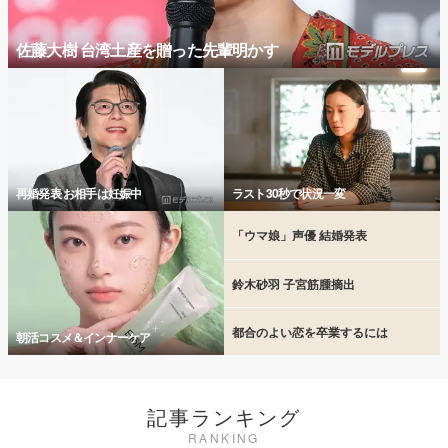
佐藤大樹 台湾土産を贈った先輩明かす
再婚発表 お相手は妊娠中
ラスト30秒で状況一変
「ウマ娘」声優 結婚発表
鈴木砂羽 子宮筋腫摘出
都合のよい恋を卒業するには
朝活コスメ＆インナーケア
記事ランキング
RANKING