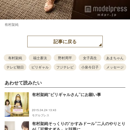
有村架純
記事に戻る
有村架純
福士蒼汰
野村周平
女子高生
あまちゃん
テレビ朝日
ビリギャル
フジテレビ
小泉今日子
メッセージ
あわせて読みたい
有村架純“ビリギャルさん”にお願い事
2015.04.24 13:43
モデルプレス
有村架純そっくりの“かすみドール”二人のやりとり
が「可愛すぎる」と話題に