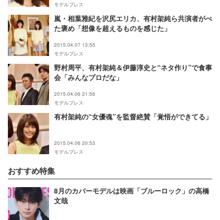
モデルプレス
嵐・相葉雅紀を沢尻エリカ、有村架純ら共演者がべ
た褒め「想像を超えるものを感じた」
2015.04.07 13:55
モデルプレス
野村周平、有村架純＆伊藤淳史と“ネタ作り”で食事
会「みんなプロだな」
2015.04.06 21:56
モデルプレス
有村架純の“女優魂”を監督絶賛「覚悟ができてる」
2015.04.06 20:53
モデルプレス
おすすめ特集
8月のカバーモデルは映画「ブルーロック」の高橋
文哉