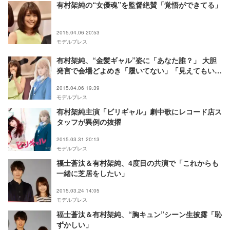
有村架純の“女優魂”を監督絶賛「覚悟ができてる」
2015.04.06 20:53
モデルプレス
有村架純、“金髪ギャル”姿に「あなた誰？」 大胆
発言で会場どよめき「履いてない」「見えてもい
い」
2015.04.06 19:39
モデルプレス
有村架純主演「ビリギャル」劇中歌にレコード店ス
タッフが異例の抜擢
2015.03.31 20:13
モデルプレス
福士蒼汰＆有村架純、4度目の共演で「これからも
一緒に芝居をしたい」
2015.03.24 14:05
モデルプレス
福士蒼汰＆有村架純、“胸キュン”シーン生披露「恥
ずかしい」