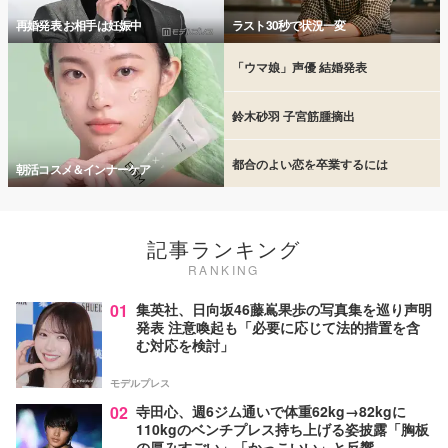
再婚発表 お相手は妊娠中
ラスト30秒で状況一変
「ウマ娘」声優 結婚発表
鈴木砂羽 子宮筋腫摘出
都合のよい恋を卒業するには
朝活コスメ＆インナーケア
記事ランキング
RANKING
01
集英社、日向坂46藤嶌果歩の写真集を巡り声明
発表 注意喚起も「必要に応じて法的措置を含
む対応を検討」
モデルプレス
02
寺田心、週6ジム通いで体重62kg→82kgに
110kgのベンチプレス持ち上げる姿披露「胸板
の厚みすごい」「かっこいい」と反響