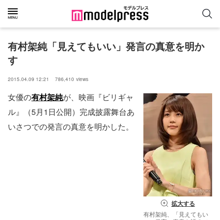
有村架純「見えてもいい」発言の真意を明か
す
2015.04.09 12:21
786,410
views
女優の
有村架純
が、映画『ビリギャ
ル』（5月1日公開）完成披露舞台あ
いさつでの発言の真意を明かした。
拡大する
有村架純、「見えてもい