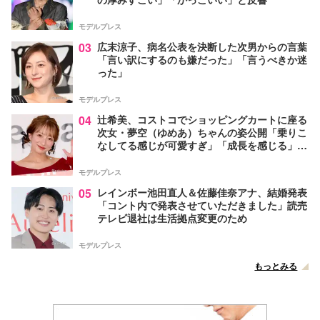
モデルプレス
03
広末涼子、病名公表を決断した次男からの言葉
「言い訳にするのも嫌だった」「言うべきか迷
った」
モデルプレス
04
辻希美、コストコでショッピングカートに座る
次女・夢空（ゆめあ）ちゃんの姿公開「乗りこ
なしてる感じが可愛すぎ」「成長を感じる」の
声
モデルプレス
05
レインボー池田直人＆佐藤佳奈アナ、結婚発表
「コント内で発表させていただきました」読売
テレビ退社は生活拠点変更のため
モデルプレス
もっとみる