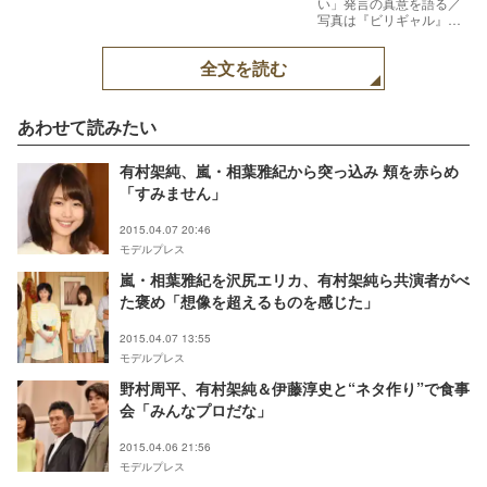
い」発言の真意を語る／
写真は『ビリギャル』完
成披露舞台あいさつより
【モデルプレス】
全文を読む
あわせて読みたい
有村架純、嵐・相葉雅紀から突っ込み 頬を赤らめ
「すみません」
2015.04.07 20:46
モデルプレス
嵐・相葉雅紀を沢尻エリカ、有村架純ら共演者がべ
た褒め「想像を超えるものを感じた」
2015.04.07 13:55
モデルプレス
野村周平、有村架純＆伊藤淳史と“ネタ作り”で食事
会「みんなプロだな」
2015.04.06 21:56
モデルプレス