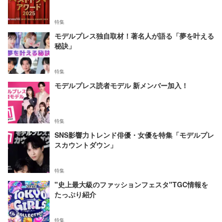
特集
モデルプレス独自取材！著名人が語る「夢を叶える
秘訣」
特集
モデルプレス読者モデル 新メンバー加入！
特集
SNS影響力トレンド俳優・女優を特集「モデルプレ
スカウントダウン」
特集
"史上最大級のファッションフェスタ"TGC情報を
たっぷり紹介
特集