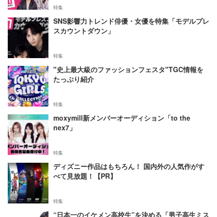
特集
SNS影響力トレンド俳優・女優を特集「モデルプレ
スカウントダウン」
特集
"史上最大級のファッションフェスタ"TGC情報を
たっぷり紹介
特集
moxymill新メンバーオーディション「to the
nex7」
特集
ディズニー作品はもちろん！ 国内外の人気作がす
べて見放題！【PR】
特集
“日本一のイケメン高校生”を決める「男子高生ミス