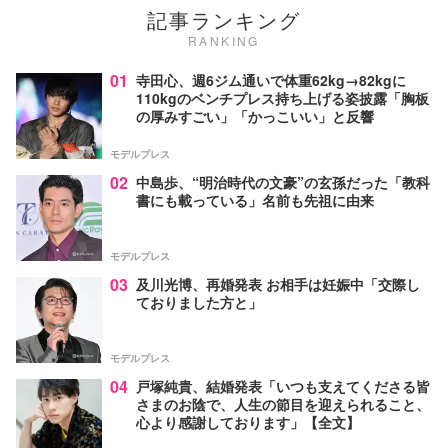
記事ランキング
RANKING
01
寺田心、週6ジム通いで体重62kg→82kgに
110kgのベンチプレス持ち上げる姿披露「胸板
の厚みすごい」「かっこいい」と反響
モデルプレス
02
中島歩、“明治時代の文豪”の玄孫だった「教科
書にも載っている」名前も先祖に由来
モデルプレス
03
及川光博、再婚発表 お相手は妊娠中「交際し
ておりました方と」
モデルプレス
04
戸塚純貴、結婚発表「いつも支えてくださる皆
さまのお陰で、人生の節目を迎えられること、
心より感謝しております」【全文】