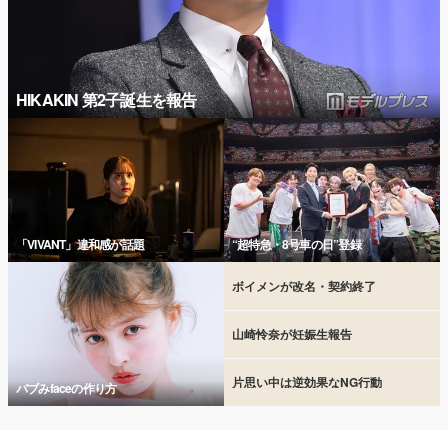
HIKAKIN 第2子誕生を報告
「VIVANT」違和感が話題
“超特急・8号車の日”登録
ボイメンが改名・契約終了
山崎怜奈が妊娠生報告
片思い中は逆効果なNG行動
バブみfaceの作り方