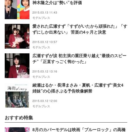
神木隆之介は“勢い”を評価
2015.03.13 11:43
モデルプレス
愛された広瀬すず「すずがいたから頑張れた」「す
ずにしか出来ない」 苦楽の4ヶ月と決意
2015.03.12 13:57
モデルプレス
広瀬すずが涙 初主演の重圧乗り越え“最後のスピー
チ”「正直すっごく怖かった」
2015.03.12 13:16
モデルプレス
綾瀬はるか・長澤まさみ・夏帆・広瀬すず“美女4
姉妹”の心揺さぶる予告映像解禁
2015.03.12 12:00
モデルプレス
おすすめ特集
8月のカバーモデルは映画「ブルーロック」の高橋