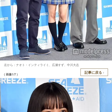
左から：ナオト・インティライミ、広瀬すず、中川大志
記事に戻る
( 画像1/7 )