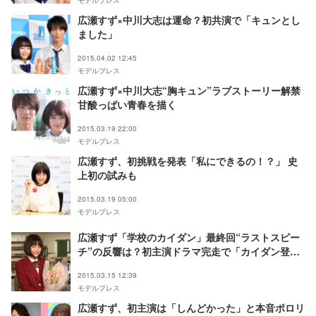
広瀬すず×中川大志は運命？初共演で「キュンとし
ました」
2015.04.02 12:45
モデルプレス
広瀬すず×中川大志“胸キュン”ラブストーリー解禁
甘酸っぱい青春を描く
2015.03.19 22:00
モデルプレス
広瀬すず、初挑戦を発表「私にできるの！？」 史
上初の試みも
2015.03.19 05:00
モデルプレス
広瀬すず「学校のカイダン」最終回“ラストスピー
チ”の反響は？初主演ドラマ完走で「カイダン登り
続けます」
2015.03.15 12:39
モデルプレス
広瀬すず、初主演は「しんどかった」と本音ポロリ