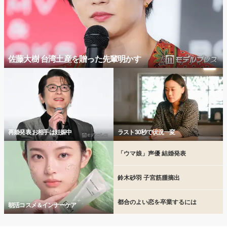
佐藤大樹 台湾土産を贈った先輩明かす
再婚発表 お相手は妊娠中
ラスト30秒で状況一変
「ウマ娘」声優 結婚発表
鈴木砂羽 子宮筋腫摘出
都合のよい恋を卒業するには
朝活コスメ＆インナーケア