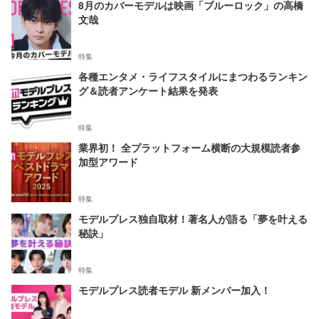
8月のカバーモデルは映画「ブルーロック」の高橋
文哉
特集
各種エンタメ・ライフスタイルにまつわるランキン
グ＆読者アンケート結果を発表
特集
業界初！ 全プラットフォーム横断の大規模読者参
加型アワード
特集
モデルプレス独自取材！著名人が語る「夢を叶える
秘訣」
特集
モデルプレス読者モデル 新メンバー加入！