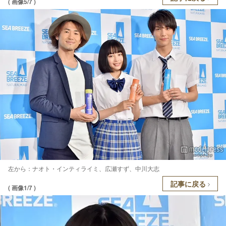
( 画像5/7 )
左から：ナオト・インティライミ、広瀬すず、中川大志
記事に戻る
( 画像1/7 )