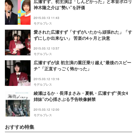
広瀬すず、初主演は「しんどかった」と本音ポロリ
神木隆之介は“勢い”を評価
2015.03.13 11:43
モデルプレス
愛された広瀬すず「すずがいたから頑張れた」「す
ずにしか出来ない」 苦楽の4ヶ月と決意
2015.03.12 13:57
モデルプレス
広瀬すずが涙 初主演の重圧乗り越え“最後のスピー
チ”「正直すっごく怖かった」
2015.03.12 13:16
モデルプレス
綾瀬はるか・長澤まさみ・夏帆・広瀬すず“美女4
姉妹”の心揺さぶる予告映像解禁
2015.03.12 12:00
モデルプレス
おすすめ特集