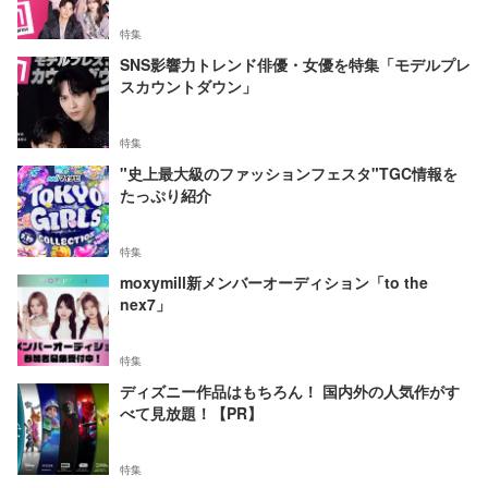
特集
SNS影響力トレンド俳優・女優を特集「モデルプレ
スカウントダウン」
特集
"史上最大級のファッションフェスタ"TGC情報を
たっぷり紹介
特集
moxymill新メンバーオーディション「to the
nex7」
特集
ディズニー作品はもちろん！ 国内外の人気作がす
べて見放題！【PR】
特集