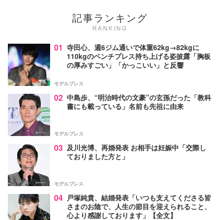
記事ランキング
RANKING
01
寺田心、週6ジム通いで体重62kg→82kgに
110kgのベンチプレス持ち上げる姿披露「胸板
の厚みすごい」「かっこいい」と反響
モデルプレス
02
中島歩、“明治時代の文豪”の玄孫だった「教科
書にも載っている」名前も先祖に由来
モデルプレス
03
及川光博、再婚発表 お相手は妊娠中「交際し
ておりました方と」
モデルプレス
04
戸塚純貴、結婚発表「いつも支えてくださる皆
さまのお陰で、人生の節目を迎えられること、
心より感謝しております」【全文】