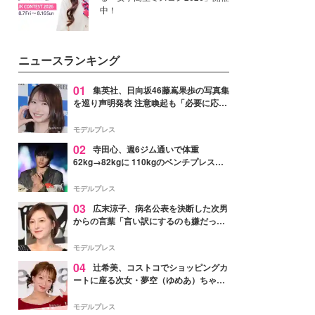
中！
ニュースランキング
01
集英社、日向坂46藤嶌果歩の写真集
を巡り声明発表 注意喚起も「必要に応じ
て法的措置を含む対応を検討」
モデルプレス
02
寺田心、週6ジム通いで体重
62kg→82kgに 110kgのベンチプレス持
ち上げる姿披露「胸板の厚みすごい」
「かっこいい」と反響
モデルプレス
03
広末涼子、病名公表を決断した次男
からの言葉「言い訳にするのも嫌だっ
た」「言うべきか迷った」
モデルプレス
04
辻希美、コストコでショッピングカ
ートに座る次女・夢空（ゆめあ）ちゃん
の姿公開「乗りこなしてる感じが可愛す
ぎ」「成長を感じる」の声
モデルプレス