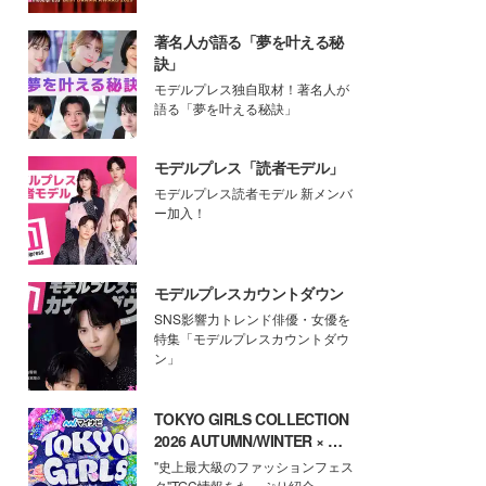
著名人が語る「夢を叶える秘
訣」
モデルプレス独自取材！著名人が
語る「夢を叶える秘訣」
モデルプレス「読者モデル」
モデルプレス読者モデル 新メンバ
ー加入！
モデルプレスカウントダウン
SNS影響力トレンド俳優・女優を
特集「モデルプレスカウントダウ
ン」
TOKYO GIRLS COLLECTION
2026 AUTUMN/WINTER × モ
デルプレス
"史上最大級のファッションフェス
タ"TGC情報をたっぷり紹介