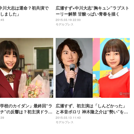
中川大志は運命？初共演で
広瀬すず×中川大志“胸キュン”ラブスト
しました」
ーリー解禁 甘酸っぱい青春を描く
:45
2015.03.19 22:00
モデルプレス
学校のカイダン」最終回“ラ
広瀬すず、初主演は「しんどかった」
チ”の反響は？初主演ドラマ
と本音ポロリ 神木隆之介は“勢い”を評
イダン登り続けます」
価
:39
2015.03.13 11:43
モデルプレス