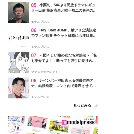
05
小栗旬、5年ぶり民放ドラマレギュ
ラー出演 横浜流星と唯一無二の異色のバ
ディで初共演【LOST10】
モデルプレス
06
Hey! Say! JUMP、横アリ公演決定
でファン歓喜 チケット価格にも注目集ま
る「激アツ」「平成に戻ったみたい」
モデルプレス
07
＜図々しい娘の友だち対処法＞「私
も乗せてよ！」断っても強引に乗り込ん
でくる友だち【第1話まんが】
ママスタ☆セレクト
08
レインボー池田直人＆佐藤佳奈ア
ナ、結婚発表「コント内で発表させてい
ただきました」読売テレビ退社は生活拠
点変更のため
モデルプレス
もっとみる