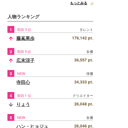
もっとみる
人物ランキング
1
前回 3 位
タレント
藤嶌果歩
176,142 pt.
2
前回 5 位
女優
広末涼子
36,557 pt.
3
NEW
俳優
寺田心
34,333 pt.
4
前回 1 位
クリエイター
りょう
26,048 pt.
5
NEW
女優
ハン・ヒョジュ
26,046 pt.