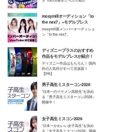
moxymillオーディション「to
the nex7」×モデルプレス
moxymill新メンバーオーディショ
ン「to the nex7」
ディズニープラスのおすすめ
作品をモデルプレスが紹介！
ディズニー作品はもちろん！ 国内
外の人気作がすべて見放題！
【PR】
男子高生ミスターコン2026
“日本一のイケメン高校生”を決め
る「男子高生ミスターコン2026」
開催中！
女子高生ミスコン2026
“日本一かわいい女子高生”を決め
る「女子高生ミスコン2026」開催