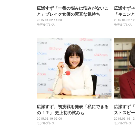
広瀬すず「一番の悩みは悩みがないこ
広瀬すず×
と」ブレイク女優の素直な気持ち
「キュンと
2015.04.02 14:38
2015.04.02 12
モデルプレス
モデルプレス
広瀬すず、初挑戦を発表「私にできる
広瀬すず「
の！？」 史上初の試みも
ストスピー
完走で「カ
2015.03.19 05:00
2015.03.15 12
モデルプレス
モデルプレス