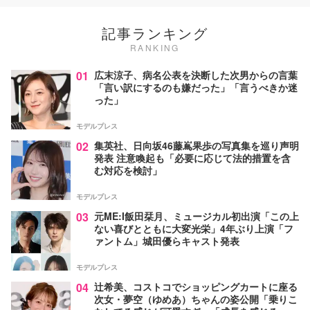
記事ランキング
RANKING
01
広末涼子、病名公表を決断した次男からの言葉
「言い訳にするのも嫌だった」「言うべきか迷
った」
モデルプレス
02
集英社、日向坂46藤嶌果歩の写真集を巡り声明
発表 注意喚起も「必要に応じて法的措置を含
む対応を検討」
モデルプレス
03
元ME:I飯田栞月、ミュージカル初出演「この上
ない喜びとともに大変光栄」4年ぶり上演「フ
ァントム」城田優らキャスト発表
モデルプレス
04
辻希美、コストコでショッピングカートに座る
次女・夢空（ゆめあ）ちゃんの姿公開「乗りこ