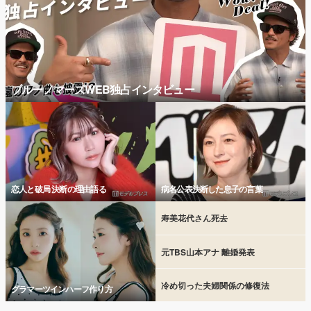
ブルーノマーズWEB独占インタビュー
恋人と破局 決断の理由語る
病名公表決断した息子の言葉
寿美花代さん死去
元TBS山本アナ 離婚発表
冷め切った夫婦関係の修復法
グラマーツインハーフ作り方