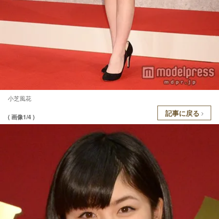
小芝風花
記事に戻る
( 画像1/4 )