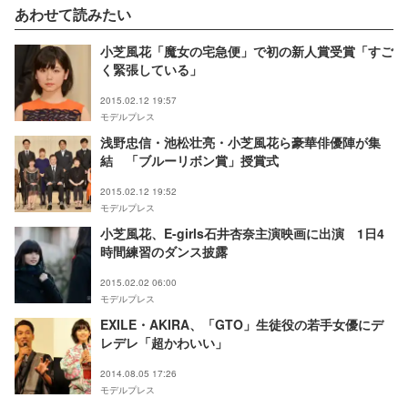
あわせて読みたい
小芝風花「魔女の宅急便」で初の新人賞受賞「すご
く緊張している」
2015.02.12 19:57
モデルプレス
浅野忠信・池松壮亮・小芝風花ら豪華俳優陣が集
結 「ブルーリボン賞」授賞式
2015.02.12 19:52
モデルプレス
小芝風花、E-girls石井杏奈主演映画に出演 1日4
時間練習のダンス披露
2015.02.02 06:00
モデルプレス
EXILE・AKIRA、「GTO」生徒役の若手女優にデ
レデレ「超かわいい」
2014.08.05 17:26
モデルプレス