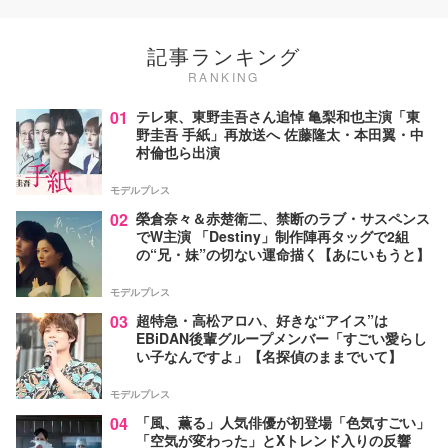
記事ランキング
RANKING
01
テレ東、東野圭吾さん追悼 亀梨和也主演「東
野圭吾 手紙」再放送へ 佐藤隆太・本田翼・中
村倫也ら出演
モデルプレス
02
榮倉奈々＆赤楚衛二、禁断のラブ・サスペンス
でW主演 「Destiny」制作陣再タッグで2組
の“兄・妹”の切ない運命描く【あにいもうと】
モデルプレス
03
超特急・高松アロハ、好きな“アイス”は
EBiDAN後輩グループメンバー「すごい愛らし
い子なんですよ」【名探偵のままでいて】
モデルプレス
04
「風、薫る」人気俳優が初登場「色気すごい」
「空気が変わった」とXトレンド入りの反響