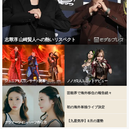
志尊淳 山崎賢人への熱いリスペクト
ジュニア9人コンサート開幕
ノノガ2人ユニットデビュー
芸能界で海外移住の報告続々
初の海外単独ライブ決定
【九星気学】8月の運勢
グラマーツインハーフ作り方