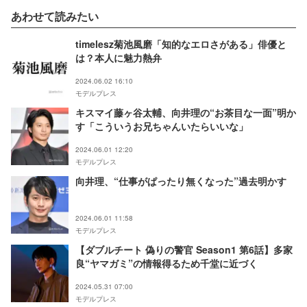
あわせて読みたい
timelesz菊池風磨「知的なエロさがある」俳優と
は？本人に魅力熱弁
2024.06.02 16:10
モデルプレス
キスマイ藤ヶ谷太輔、向井理の“お茶目な一面”明か
す「こういうお兄ちゃんいたらいいな」
2024.06.01 12:20
モデルプレス
向井理、“仕事がぱったり無くなった”過去明かす
2024.06.01 11:58
モデルプレス
【ダブルチート 偽りの警官 Season1 第6話】多家
良“ヤマガミ”の情報得るため千堂に近づく
2024.05.31 07:00
モデルプレス