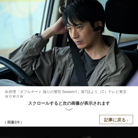
向井理「ダブルチート 偽りの警官 Season1」第7話より（C）テレビ東京
ＷＯＷＯＷ
スクロールすると次の画像が表示されます
記事に戻る
( 画像2/6 )