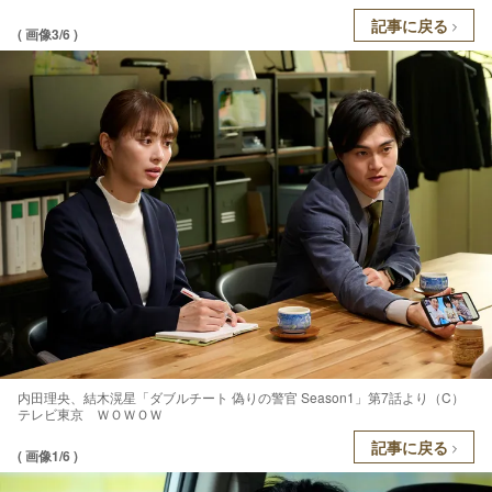
記事に戻る
( 画像3/6 )
内田理央、結木滉星「ダブルチート 偽りの警官 Season1」第7話より（C）
テレビ東京 ＷＯＷＯＷ
記事に戻る
( 画像1/6 )