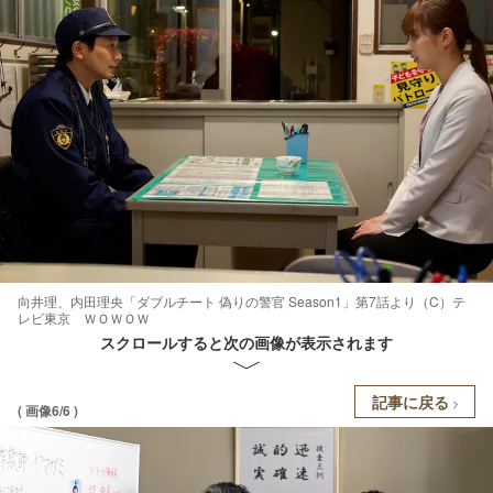
向井理、内田理央「ダブルチート 偽りの警官 Season1」第7話より（C）テ
レビ東京 ＷＯＷＯＷ
スクロールすると次の画像が表示されます
記事に戻る
( 画像6/6 )