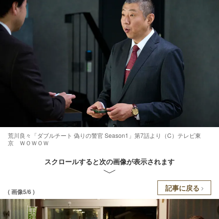
荒川良々「ダブルチート 偽りの警官 Season1」第7話より（C）テレビ東
京 ＷＯＷＯＷ
スクロールすると次の画像が表示されます
記事に戻る
( 画像5/6 )