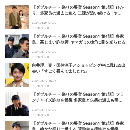
【ダブルチート 偽りの警官 Season1 第5話】ひか
り、多家良の過去に迫る 二課が追い続ける “ヤマ
ガミ”とは
2024.05.24 07:00
モデルプレス
【ダブルチート 偽りの警官 Season1 第4話】多家
良、墓じまい詐欺師“ヤマガミの女”に目を光らせる
2024.05.17 07:00
モデルプレス
向井理、妻・国仲涼子とショッピング中に思わぬ出
会い「すごく喜んでましたね」
2024.05.13 15:07
モデルプレス
【ダブルチート 偽りの警官 Season1 第3話】フラ
ンチャイズ詐欺を報復 多家良と矢柴の過去も明ら
かに
2024.05.10 07:00
モデルプレス
【ダブルチート 偽りの警官 Season1 第2話】多家
良、静かな怒りに燃える 奨学金支援詐欺を報復