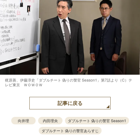
梶原善、伊藤淳史「ダブルチート 偽りの警官 Season1」第7話より（C）テ
レビ東京 ＷＯＷＯＷ
記事に戻る
向井理
内田理央
ダブルチート 偽りの警官 Season1
ダブルチート 偽りの警官あらすじ