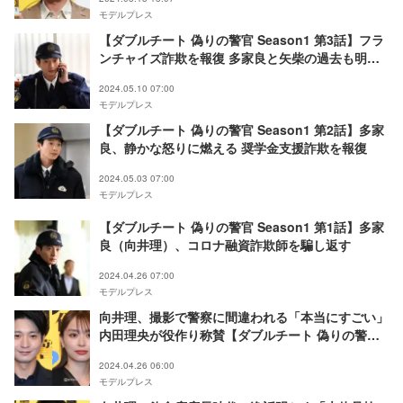
モデルプレス
【ダブルチート 偽りの警官 Season1 第3話】フラ
ンチャイズ詐欺を報復 多家良と矢柴の過去も明ら
かに
2024.05.10 07:00
モデルプレス
【ダブルチート 偽りの警官 Season1 第2話】多家
良、静かな怒りに燃える 奨学金支援詐欺を報復
2024.05.03 07:00
モデルプレス
【ダブルチート 偽りの警官 Season1 第1話】多家
良（向井理）、コロナ融資詐欺師を騙し返す
2024.04.26 07:00
モデルプレス
向井理、撮影で警察に間違われる「本当にすごい」
内田理央が役作り称賛【ダブルチート 偽りの警官
Season1】
2024.04.26 06:00
モデルプレス