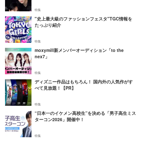
特集
"史上最大級のファッションフェスタ"TGC情報を
たっぷり紹介
特集
moxymill新メンバーオーディション「to the
nex7」
特集
ディズニー作品はもちろん！ 国内外の人気作がす
べて見放題！【PR】
特集
“日本一のイケメン高校生”を決める「男子高生ミス
ターコン2026」開催中！
特集