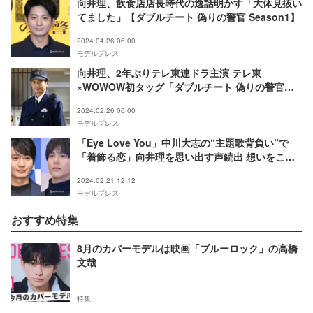
向井理、飲食店店長時代の逸話明かす「大体見抜い
てました」【ダブルチート 偽りの警官 Season1】
2024.04.26 06:00
モデルプレス
向井理、2年ぶりテレ東連ドラ主演 テレ東
×WOWOW初タッグ「ダブルチート 偽りの警官」
放送決定
2024.02.26 06:00
モデルプレス
「Eye Love You」中川大志の“主題歌背負い”で
「着飾る恋」向井理を思い出す声続出 想いをこぼ
すセリフもリンク
2024.02.21 12:12
モデルプレス
おすすめ特集
8月のカバーモデルは映画「ブルーロック」の高橋
文哉
特集