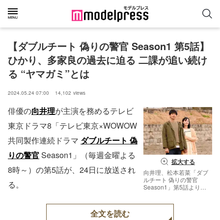
【ダブルチート 偽りの警官 Season1 第5話】
ひかり、多家良の過去に迫る 二課が追い続け
る “ヤマガミ”とは
2024.05.24 07:00
14,102
views
俳優の
向井理
が主演を務めるテレビ
東京ドラマ8「テレビ東京×WOWOW
共同製作連続ドラマ
ダブルチート 偽
りの警官
Season1」（毎週金曜よる
拡大する
8時～）の第5話が、24日に放送され
向井理、松本若菜「ダブ
ルチート 偽りの警官
る。
Season1」第5話より
（C）テレビ東京 ＷＯ
ＷＯＷ
全文を読む