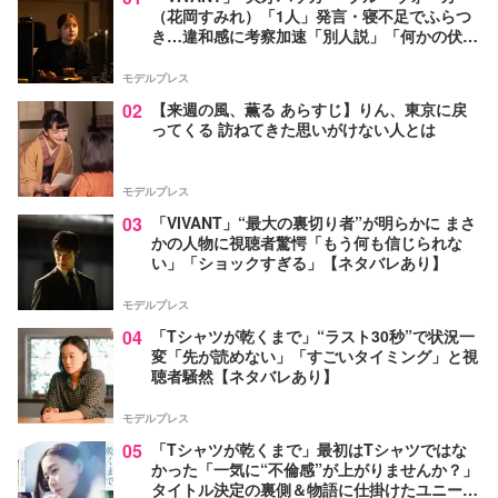
（花岡すみれ）「1人」発言・寝不足でふらつ
き…違和感に考察加速「別人説」「何かの伏線
か」【ネタバレあり】
モデルプレス
02
【来週の風、薫る あらすじ】りん、東京に戻
ってくる 訪ねてきた思いがけない人とは
モデルプレス
03
「VIVANT」“最大の裏切り者”が明らかに まさ
かの人物に視聴者驚愕「もう何も信じられな
い」「ショックすぎる」【ネタバレあり】
モデルプレス
04
「Tシャツが乾くまで」“ラスト30秒”で状況一
変「先が読めない」「すごいタイミング」と視
聴者騒然【ネタバレあり】
モデルプレス
05
「Tシャツが乾くまで」最初はTシャツではな
かった「一気に“不倫感”が上がりませんか？」
タイトル決定の裏側＆物語に仕掛けたユニーク