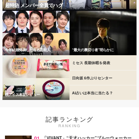
超特急 メンバー全員でハグ
今年結婚発表した有名芸能人
“最大の裏切り者”明らかに
ミセス 長期休暇を発表
日向坂 6作ぶりセンター
AI占いは本当に当たる？
桃アイス本音レビュー
記事ランキング
RANKING
01
「VIVANT」“天才ハッカー”ブルーウォーカー